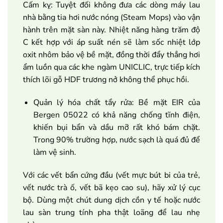
Cấm kỵ: Tuyệt đối không đưa các dòng máy lau
nhà bằng tia hơi nước nóng (Steam Mops) vào vận
hành trên mặt sàn này. Nhiệt năng hàng trăm độ
C kết hợp với áp suất nén sẽ làm sốc nhiệt lớp
oxit nhôm bảo vệ bề mặt, đồng thời đẩy thẳng hơi
ẩm luồn qua các khe ngàm UNICLIC, trực tiếp kích
thích lõi gỗ HDF trương nở không thể phục hồi.
Quản lý hóa chất tẩy rửa: Bề mặt EIR của
Bergen 05022 có khả năng chống tĩnh điện,
khiến bụi bẩn và dầu mỡ rất khó bám chặt.
Trong 90% trường hợp, nước sạch là quá đủ để
làm vệ sinh.
Với các vết bẩn cứng đầu (vết mực bút bi của trẻ,
vết nước trà ố, vết bã kẹo cao su), hãy xử lý cục
bộ. Dùng một chút dung dịch cồn y tế hoặc nước
lau sàn trung tính pha thật loãng để lau nhẹ