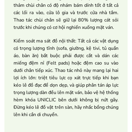
thảm chùi chân có độ nhám bám dính tốt ở tất cả
các lối ra vào, cửa lô gia và trước cửa nhà tắm.
Thao tác chùi chân sẽ giữ lại 80% lượng cát sỏi
trước khi chúng có cơ hội nghiến xuống mặt ván.
Kiểm soát ma sát đồ nội thất: Tất cả các vật dụng
có trọng lượng tĩnh (sofa, giường, kệ tivi, tủ quần
áo, bàn ăn) bắt buộc phải được cắt và dán các
miếng đệm nỉ (Felt pads) hoặc đệm cao su vào
dưới chân tiếp xúc. Thao tác nhỏ này mang lại hai
lợi ích lớn: triệt tiêu lực cọ xát trực tiếp khi bạn
kéo lê đồ đạc để dọn dẹp, và giúp phân tán áp lực
trọng lượng dàn đều lên mặt ván, bảo vệ hệ thống
hèm khóa UNICLIC bên dưới không bị nứt gãy.
Đừng kéo lê đồ vật trên sàn, hãy nhấc bổng chúng
lên khi cần di chuyển.