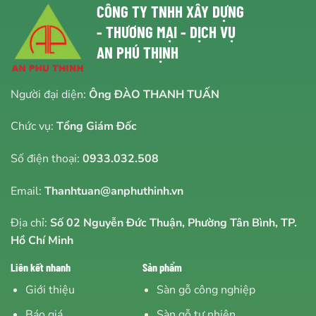
CÔNG TY TNHH XÂY DỰNG
- THƯƠNG MẠI - DỊCH VỤ
AN PHÚ THỊNH
Người đại diện:
Ông ĐÀO THANH TUẤN
Chức vụ:
Tổng Giám Đốc
Số điện thoại:
0933.032.508
Email:
Thanhtuan@anphuthinh.vn
Địa chỉ:
Số 02 Nguyễn Đức Thuận, Phường Tân Bình, TP.
Hồ Chí Minh
Liên kết nhanh
Sản phẩm
Giới thiệu
Sàn gỗ công nghiệp
Báo giá
Sàn gỗ tự nhiên