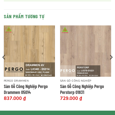
SẢN PHẨM TƯƠNG TỰ
PERGO DRAMMEN
SÀN GỖ CÔNG NGHIỆP
Sàn Gỗ Công Nghiệp Pergo
Sàn Gỗ Công Nghiệp Pergo
Drammen 05014
Perstorp 01831
837.000
₫
729.000
₫