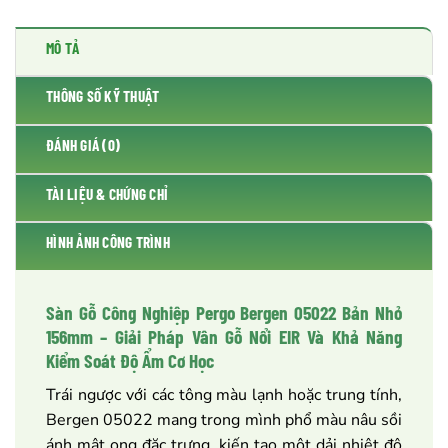
MÔ TẢ
THÔNG SỐ KỸ THUẬT
ĐÁNH GIÁ (0)
TÀI LIỆU & CHỨNG CHỈ
HÌNH ẢNH CÔNG TRÌNH
Sàn Gỗ Công Nghiệp Pergo Bergen 05022 Bản Nhỏ
156mm – Giải Pháp Vân Gỗ Nổi EIR Và Khả Năng
Kiểm Soát Độ Ẩm Cơ Học
Trái ngược với các tông màu lạnh hoặc trung tính,
Bergen 05022 mang trong mình phổ màu nâu sồi
ánh mật ong đặc trưng, kiến tạo một dải nhiệt độ