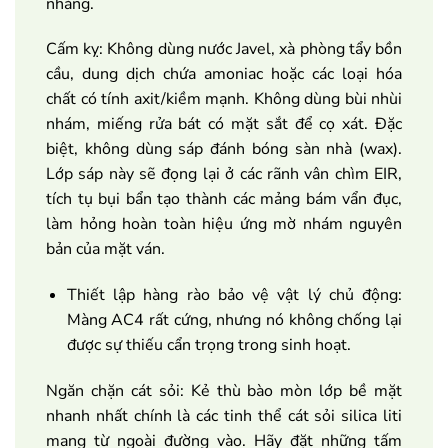
nhàng.
Cấm kỵ: Không dùng nước Javel, xà phòng tẩy bồn
cầu, dung dịch chứa amoniac hoặc các loại hóa
chất có tính axit/kiềm mạnh. Không dùng bùi nhùi
nhám, miếng rửa bát có mặt sắt để cọ xát. Đặc
biệt, không dùng sáp đánh bóng sàn nhà (wax).
Lớp sáp này sẽ đọng lại ở các rãnh vân chìm EIR,
tích tụ bụi bẩn tạo thành các mảng bám vẩn đục,
làm hỏng hoàn toàn hiệu ứng mờ nhám nguyên
bản của mặt ván.
Thiết lập hàng rào bảo vệ vật lý chủ động:
Màng AC4 rất cứng, nhưng nó không chống lại
được sự thiếu cẩn trọng trong sinh hoạt.
Ngăn chặn cát sỏi: Kẻ thù bào mòn lớp bề mặt
nhanh nhất chính là các tinh thể cát sỏi silica liti
mang từ ngoài đường vào. Hãy đặt những tấm