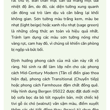
rất thú vị. Bản thân mặt sàn đã mang một dải
nhiệt độ ấm, do đó, các diện tường xung quanh
cần đóng vai trò làm dịu và cân bằng lại khối
không gian. Sơn tường màu trắng kem, màu be
nhạt (light beige) hoặc xanh rêu nhạt (sage green)
là những công thức an toàn và hiệu quả nhất.
Tránh lạm dụng các màu sơn tường nóng như
vàng rực, cam hay đỏ, vì chúng sẽ khiến căn phòng
bị ngộp và bức bối.
Định hướng phong cách của mã sàn này rất rõ
ràng. Nó sinh ra để làm lớp nền cho các phong
cách Mid-Century Modern (Tân cổ điển giao thoa
hiện đại), phong cách Transitional (Chuyển tiếp)
hoặc phong cách Farmhouse đậm chất đồng quê.
Hãy hình dung Bergen 05022 được đặt dưới một
bộ sofa bọc da bò tót nguyên bản, một chiếc kệ
tivi gỗ óc chó (walnut) vân sậm màu, điểm xuyết
thêm các chi tiết đồng thau (brass) từ chụp đèn