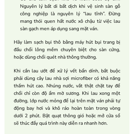
Nguyên lý bất di bất dịch khi vệ sinh sàn gỗ
công nghiệp là nguyên lý “lau tĩnh”. Đừng
mang thói quen hất nước xô chậu từ việc lau
sàn gạch men áp dụng sang mặt ván.
Hãy làm sạch bụi thô bằng máy hút bụi trang bị
đầu chổi lông mềm chuyên biệt cho sàn cứng,
hoặc dùng chổi quét nhà thông thường.
Khi cần lau ướt để xử lý vết bẩn dính, bắt buộc
phải dùng cây lau nhà sợi microfiber có khả năng
thấm hút cao. Nhúng nước, vắt thật chặt tay để
chổi chỉ còn độ ẩm mờ sương. Khi lau xong một
đường, lớp nước mỏng để lại trên mặt ván phải tự
động bay hơi và khô ráo hoàn toàn trong vòng
dưới 2 phút. Bật quạt thông gió hoặc mở cửa sổ
sẽ thúc đẩy quá trình này diễn ra nhanh hơn.