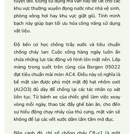
tuyệt đối. Đừng sử dụng mã ván này để lát cho các
khu vực thường xuyên đọng nước như nhà vệ sinh,
phòng xông hơi hay khu vực giặt giũ. Tính minh
bạch này giúp bạn tối ưu hóa công năng sử dụng
vật liệu.
Độ bền cơ học chống trầy xước và tiêu chuẩn
chống cháy lan: Cuộc sống hàng ngày luôn ẩn
chứa những lực tác động vô hình lên mặt nền. Lớp
màng trong suốt trên cùng của Bergen 05022
đạt tiêu chuẩn mài mòn AC4. Điều này có nghĩa là
bề mặt sàn được phủ một mật độ hạt nhôm oxit
(Al2O3) đủ dày để chống lại các tác nhân cọ xát
liên tục. Từ bánh xe của chiếc ghế làm việc xoay
vòng mỗi ngày, thao tác đẩy ghế bàn ăn, cho đến
sự hiếu động chạy nhảy của thú cưng, mặt ván sẽ
không để lại các vết xước dăm lấm tấm mờ đục.
Bên cạnh đó, chỉ số chống cháy Cfl-s1 là một