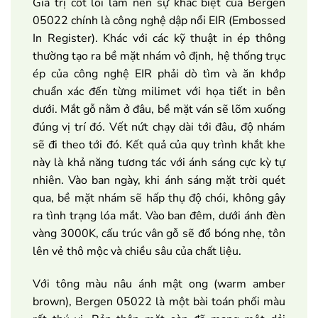
Giá trị cốt lõi làm nên sự khác biệt của Bergen
05022 chính là công nghệ dập nổi EIR (Embossed
In Register). Khác với các kỹ thuật in ép thông
thường tạo ra bề mặt nhám vô định, hệ thống trục
ép của công nghệ EIR phải dò tìm và ăn khớp
chuẩn xác đến từng milimet với họa tiết in bên
dưới. Mắt gỗ nằm ở đâu, bề mặt ván sẽ lõm xuống
đúng vị trí đó. Vết nứt chạy dài tới đâu, độ nhám
sẽ đi theo tới đó. Kết quả của quy trình khắt khe
này là khả năng tương tác với ánh sáng cực kỳ tự
nhiên. Vào ban ngày, khi ánh sáng mặt trời quét
qua, bề mặt nhám sẽ hấp thụ độ chói, không gây
ra tình trạng lóa mắt. Vào ban đêm, dưới ánh đèn
vàng 3000K, cấu trúc vân gỗ sẽ đổ bóng nhẹ, tôn
lên vẻ thô mộc và chiều sâu của chất liệu.
Với tông màu nâu ánh mật ong (warm amber
brown), Bergen 05022 là một bài toán phối màu