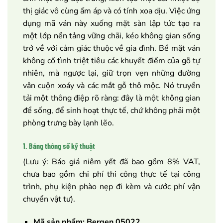
thị giác vô cùng ấm áp và có tính xoa dịu. Việc ứng
dụng mã ván này xuống mặt sàn lập tức tạo ra
một lớp nền tảng vững chãi, kéo không gian sống
trở về với cảm giác thuộc về gia đình. Bề mặt ván
không cố tình triệt tiêu các khuyết điểm của gỗ tự
nhiên, mà ngược lại, giữ trọn vẹn những đường
vân cuộn xoáy và các mắt gỗ thô mộc. Nó truyền
tải một thông điệp rõ ràng: đây là một không gian
để sống, để sinh hoạt thực tế, chứ không phải một
phòng trưng bày lạnh lẽo.
1. Bảng thông số kỹ thuật
(Lưu ý: Báo giá niêm yết đã bao gồm 8% VAT,
chưa bao gồm chi phí thi công thực tế tại công
trình, phụ kiện phào nẹp đi kèm và cước phí vận
chuyển vật tư).
Mã sản phẩm: Bergen 05022