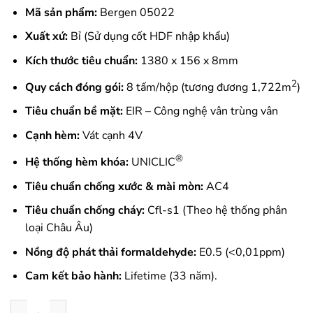
Mã sản phẩm:
Bergen 05022
Xuất xứ:
Bỉ (Sử dụng cốt HDF nhập khẩu)
Kích thước tiêu chuẩn:
1380 x 156 x 8mm
2
Quy cách đóng gói:
8 tấm/hộp (tương đương 1,722m
)
Tiêu chuẩn bề mặt:
EIR – Công nghệ vân trùng vân
Cạnh hèm:
Vát cạnh 4V
®
Hệ thống hèm khóa:
UNICLIC
Tiêu chuẩn chống xước & mài mòn:
AC4
Tiêu chuẩn chống cháy:
Cfl-s1 (Theo hệ thống phân
loại Châu Âu)
Nồng độ phát thải formaldehyde:
E0.5 (<0,01ppm)
Cam kết bảo hành:
Lifetime (33 năm).
Sàn Gỗ Công Nghiệp Pergo Bergen 05022 số lượng