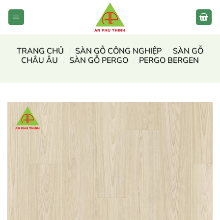
Bỏ
qua
nội
dung
TRANG CHỦ
/
SÀN GỖ CÔNG NGHIỆP
/
SÀN GỖ
CHÂU ÂU
/
SÀN GỖ PERGO
/
PERGO BERGEN