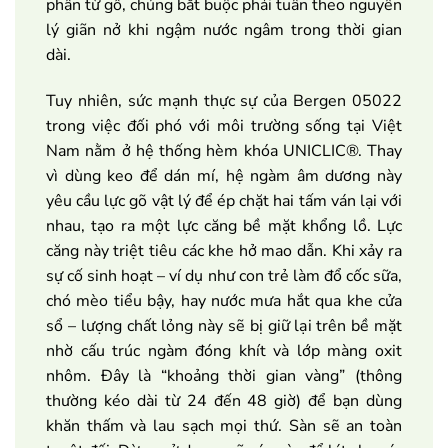
phần từ gỗ, chúng bắt buộc phải tuân theo nguyên
lý giãn nở khi ngậm nước ngâm trong thời gian
dài.
Tuy nhiên, sức mạnh thực sự của Bergen 05022
trong việc đối phó với môi trường sống tại Việt
Nam nằm ở hệ thống hèm khóa UNICLIC®. Thay
vì dùng keo để dán mí, hệ ngàm âm dương này
yêu cầu lực gõ vật lý để ép chặt hai tấm ván lại với
nhau, tạo ra một lực căng bề mặt khổng lồ. Lực
căng này triệt tiêu các khe hở mao dẫn. Khi xảy ra
sự cố sinh hoạt – ví dụ như con trẻ làm đổ cốc sữa,
chó mèo tiểu bậy, hay nước mưa hắt qua khe cửa
sổ – lượng chất lỏng này sẽ bị giữ lại trên bề mặt
nhờ cấu trúc ngàm đóng khít và lớp màng oxit
nhôm. Đây là “khoảng thời gian vàng” (thông
thường kéo dài từ 24 đến 48 giờ) để bạn dùng
khăn thấm và lau sạch mọi thứ. Sàn sẽ an toàn