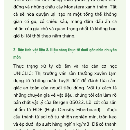
đứng và những chậu cây Monstera xanh thẫm. Tất
cả sẽ hòa quyện lại, tạo ra một tổng thể không
gian có gu, có chiều sâu, mang đậm dấu ấn cá
nhân của gia chủ và quan trọng nhất là không bao
giờ bị lỗi thời theo năm tháng.
3. Đặc tính vật liệu & Hiệu năng thực tế dưới góc nhìn chuyên
môn
Thực trạng xử lý độ ẩm và rào cản cơ học
UNICLIC: Thị trường ván sàn thường xuyên lạm
dụng từ “chống nước tuyệt đối” để đánh lừa cảm
giác an toàn của người tiêu dùng. Với tư cách là
những chuyên gia về vật liệu, chúng tôi cần làm rõ
bản chất vật lý của Bergen 05022. Lõi cốt của sản
phẩm là HDF (High Density Fiberboard) – được
cấu thành từ sợi gỗ tự nhiên nghiền mịn, trộn keo
và ép dưới áp suất hàng nghìn kg/m3. Đã có thành