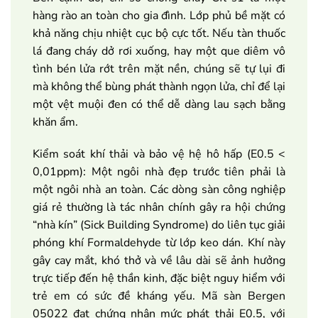
hàng rào an toàn cho gia đình. Lớp phủ bề mặt có
khả năng chịu nhiệt cục bộ cực tốt. Nếu tàn thuốc
lá đang cháy dở rơi xuống, hay một que diêm vô
tình bén lửa rớt trên mặt nền, chúng sẽ tự lụi đi
mà không thể bùng phát thành ngọn lửa, chỉ để lại
một vệt muội đen có thể dễ dàng lau sạch bằng
khăn ẩm.
Kiểm soát khí thải và bảo vệ hệ hô hấp (E0.5 <
0,01ppm): Một ngôi nhà đẹp trước tiên phải là
một ngôi nhà an toàn. Các dòng sàn công nghiệp
giá rẻ thường là tác nhân chính gây ra hội chứng
“nhà kín” (Sick Building Syndrome) do liên tục giải
phóng khí Formaldehyde từ lớp keo dán. Khí này
gây cay mắt, khó thở và về lâu dài sẽ ảnh hưởng
trực tiếp đến hệ thần kinh, đặc biệt nguy hiểm với
trẻ em có sức đề kháng yếu. Mã sàn Bergen
05022 đạt chứng nhận mức phát thải E0.5, với