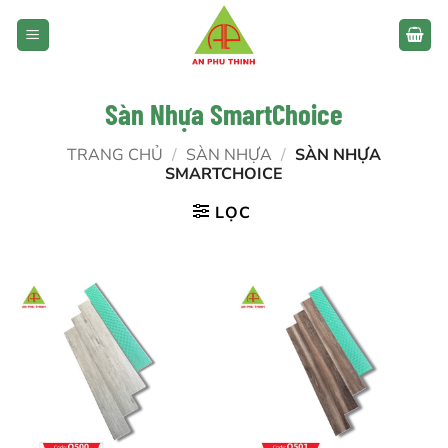
Bỏ
qua
nội
dung
Sàn Nhựa SmartChoice
TRANG CHỦ
/
SÀN NHỰA
/
SÀN NHỰA
SMARTCHOICE
LỌC