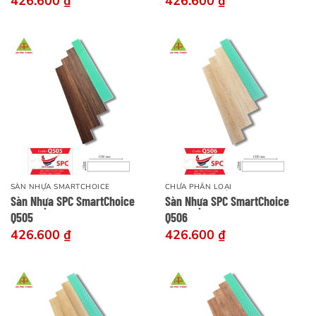
426.600
₫
426.600
₫
SÀN NHỰA SMARTCHOICE
CHƯA PHÂN LOẠI
Sàn Nhựa SPC SmartChoice
Sàn Nhựa SPC SmartChoice
Q505
Q506
426.600
₫
426.600
₫