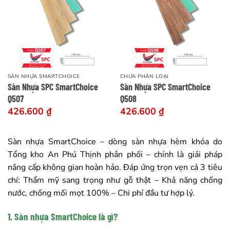
SÀN NHỰA SMARTCHOICE
CHƯA PHÂN LOẠI
Sàn Nhựa SPC SmartChoice
Sàn Nhựa SPC SmartChoice
Q507
Q508
426.600
₫
426.600
₫
Sàn nhựa SmartChoice – dòng sàn nhựa hèm khóa do
Tổng kho An Phú Thịnh phân phối – chính là giải pháp
nâng cấp không gian hoàn hảo. Đáp ứng trọn vẹn cả 3 tiêu
chí: Thẩm mỹ sang trọng như gỗ thật – Khả năng chống
nước, chống mối mọt 100% – Chi phí đầu tư hợp lý.
1. Sàn nhựa SmartChoice là gì?