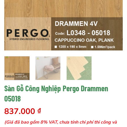
Sàn Gỗ Công Nghiệp Pergo Drammen
05018
837.000
₫
(Giá đã bao gồm 8% VAT, chưa tính chi phí thi công và