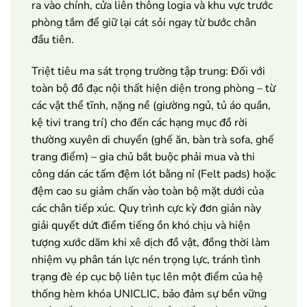
ra vào chính, cửa liên thông logia và khu vực trước
phòng tắm để giữ lại cát sỏi ngay từ bước chân
đầu tiên.
Triệt tiêu ma sát trọng trường tập trung: Đối với
toàn bộ đồ đạc nội thất hiện diện trong phòng – từ
các vật thể tĩnh, nặng nề (giường ngủ, tủ áo quần,
kệ tivi trang trí) cho đến các hạng mục đồ rời
thường xuyên di chuyển (ghế ăn, bàn trà sofa, ghế
trang điểm) – gia chủ bắt buộc phải mua và thi
công dán các tấm đệm lót bằng nỉ (Felt pads) hoặc
đệm cao su giảm chấn vào toàn bộ mặt dưới của
các chân tiếp xúc. Quy trình cực kỳ đơn giản này
giải quyết dứt điểm tiếng ồn khó chịu và hiện
tượng xước dăm khi xê dịch đồ vật, đồng thời làm
nhiệm vụ phân tán lực nén trọng lực, tránh tình
trạng đè ép cục bộ liên tục lên một điểm của hệ
thống hèm khóa UNICLIC, bảo đảm sự bền vững