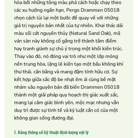
hòa bởi những tông màu phá cách hoặc chạy theo
các xu hướng ngắn hạn, Pergo Drammen 05018
chọn cách lùi lại một bước để quay về với những
giá trị nguyên bản nhất của tự nhiên. Khai thác dải
màu sồi cát nguyên thủy (Natural Sand Oak), mã
ván sàn này không cố gắng trở thành tâm điểm
hay tranh giành sự chú ý trong một khối kiến trúc.
Thay vào đó, nó đóng vai trò như một lớp móng
nền trung hòa, lặng lẽ kiến tạo một bầu không khí
thư thái, cân bằng và mang đậm tính hữu cơ. Sự
kết hợp giữa sắc độ be nhạt êm ái cùng bề mặt
nhám sâu nguyên bản đã biến Drammen 05018
thành một giải pháp quy hoạch thị giác xuất sắc,
mang lại cảm giác bình yên, mộc mạc nhưng vẫn
duy trì được sự tinh tế và kỷ luật cần có của một
không gian sống đương đại.
1. Bảng thông số kỹ thuật định lượng vật lý