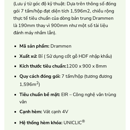
(Lưu ý từ góc độ kỹ thuật: Dựa trên thông số đóng
gói 7 tấm/hộp đạt diện tích 1,596m2, chiều rộng
thực tế tiêu chuẩn của dòng bản trung Drammen
là 190mm thay vì 900mm như một số tài liệu
đánh máy nhầm lẫn).
Mã sản phẩm:
Drammen
Xuất xứ:
Bỉ ( Sử dụng cốt gỗ HDF nhập khẩu)
Kích thước tiêu chuẩn:
1200 x 900 x 8mm
Quy cách đóng gói:
7 tấm/hộp (tương đương
2
1,596m
)
Tiêu chuẩn bề mặt:
EIR – Công nghệ vân trùng
vân
Cạnh hèm:
Vát cạnh 4V
®
Hệ thống hèm khóa:
UNICLIC