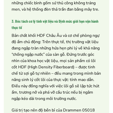
những chiếc bình gốm sứ thủ công không tráng
men, và hệ thống đèn thả trần đan bằng mây tre.
3. Bóc tách cơ lý tính vật liệu và Định mức giới hạn vận hành
thực tế
Bản chất khối HDF Châu Âu và cơ chế phòng ngự
độ ẩm chủ động: Trên thực tế, thị trường vật liệu
đang ngập tràn những hứa hẹn phi lý về khả năng
“chống ngập nước” của sàn gỗ. Đứng trước góc
nhìn của khoa học vật liệu, mọi sản phẩm có lõi
cốt HDF (High Density Fiberboard) – được tinh
chế từ sợi gỗ tự nhiên – đều mang trong mình bản
năng sinh lý cốt lõi của thực vật: tính mao dẫn.
Điều này đồng nghĩa với việc lõi gỗ sẽ lập tức hút
ẩm, trương nở và phá vỡ cấu trúc nếu bị ngâm
ngập kéo dài trong môi trường nước.
Giá trị tạo nên độ bền bỉ của Drammen 05018