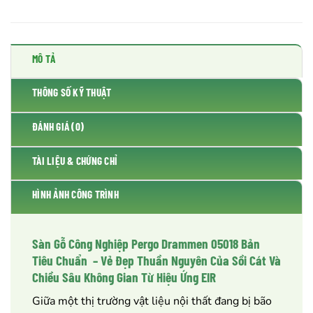
MÔ TẢ
THÔNG SỐ KỸ THUẬT
ĐÁNH GIÁ (0)
TÀI LIỆU & CHỨNG CHỈ
HÌNH ẢNH CÔNG TRÌNH
Sàn Gỗ Công Nghiệp Pergo Drammen 05018 Bản
Tiêu Chuẩn – Vẻ Đẹp Thuần Nguyên Của Sồi Cát Và
Chiều Sâu Không Gian Từ Hiệu Ứng EIR
Giữa một thị trường vật liệu nội thất đang bị bão