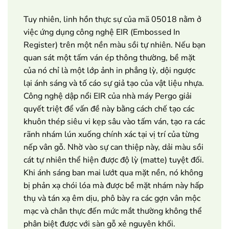
Tuy nhiên, linh hồn thực sự của mã 05018 nằm ở
việc ứng dụng công nghệ EIR (Embossed In
Register) trên một nền màu sồi tự nhiên. Nếu bạn
quan sát một tấm ván ép thông thường, bề mặt
của nó chỉ là một lớp ảnh in phẳng lỳ, dội ngược
lại ánh sáng và tố cáo sự giả tạo của vật liệu nhựa.
Công nghệ dập nổi EIR của nhà máy Pergo giải
quyết triệt để vấn đề này bằng cách chế tạo các
khuôn thép siêu vi kẹp sâu vào tấm ván, tạo ra các
rãnh nhám lún xuống chính xác tại vị trí của từng
nếp vân gỗ. Nhờ vào sự can thiệp này, dải màu sồi
cát tự nhiên thể hiện được độ lỳ (matte) tuyệt đối.
Khi ánh sáng ban mai lướt qua mặt nền, nó không
bị phản xạ chói lóa mà được bề mặt nhám này hấp
thụ và tán xạ êm dịu, phô bày ra các gợn vân mộc
mạc và chân thực đến mức mắt thường không thể
phân biệt được với sàn gỗ xẻ nguyên khối.