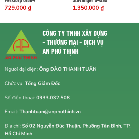
Perstorp 01804
Stavanger 04995
729.000
₫
1.350.000
₫
CÔNG TY TNHH XÂY DỰNG
- THƯƠNG MẠI - DỊCH VỤ
AN PHÚ THỊNH
Người đại diện:
Ông ĐÀO THANH TUẤN
Chức vụ:
Tổng Giám Đốc
Số điện thoại:
0933.032.508
Email:
Thanhtuan@anphuthinh.vn
Địa chỉ:
Số 02 Nguyễn Đức Thuận, Phường Tân Bình, TP.
Hồ Chí Minh