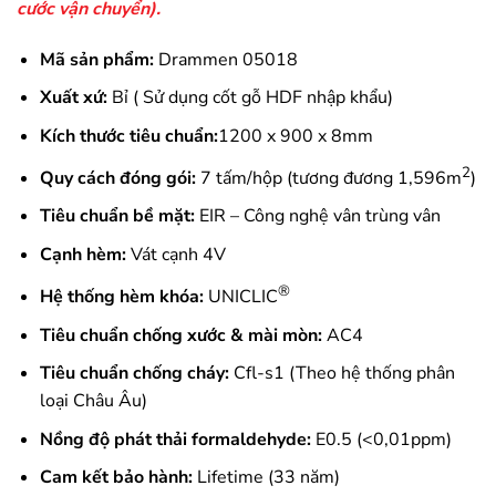
cước vận chuyển).
Mã sản phẩm:
Drammen 05018
Xuất xứ:
Bỉ ( Sử dụng cốt gỗ HDF nhập khẩu)
Kích thước tiêu chuẩn:
1200 x 900 x 8mm
2
Quy cách đóng gói:
7 tấm/hộp (tương đương 1,596m
)
Tiêu chuẩn bề mặt:
EIR – Công nghệ vân trùng vân
Cạnh hèm:
Vát cạnh 4V
®
Hệ thống hèm khóa:
UNICLIC
Tiêu chuẩn chống xước & mài mòn:
AC4
Tiêu chuẩn chống cháy:
Cfl-s1 (Theo hệ thống phân
loại Châu Âu)
Nồng độ phát thải formaldehyde:
E0.5 (<0,01ppm)
Cam kết bảo hành:
Lifetime (33 năm)