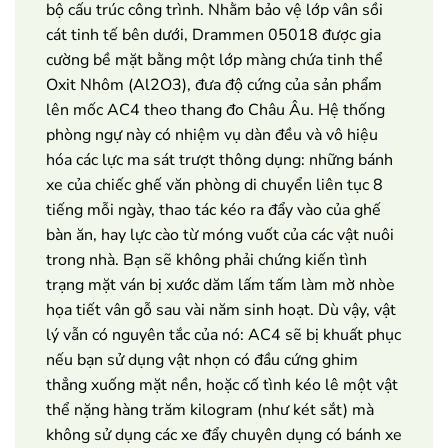
bộ cấu trúc công trình. Nhằm bảo vệ lớp vân sồi
cát tinh tế bên dưới, Drammen 05018 được gia
cường bề mặt bằng một lớp màng chứa tinh thể
Oxit Nhôm (Al2O3), đưa độ cứng của sản phẩm
lên mốc AC4 theo thang đo Châu Âu. Hệ thống
phòng ngự này có nhiệm vụ dàn đều và vô hiệu
hóa các lực ma sát trượt thông dụng: những bánh
xe của chiếc ghế văn phòng di chuyển liên tục 8
tiếng mỗi ngày, thao tác kéo ra đẩy vào của ghế
bàn ăn, hay lực cào từ móng vuốt của các vật nuôi
trong nhà. Bạn sẽ không phải chứng kiến tình
trạng mặt ván bị xước dăm lấm tấm làm mờ nhòe
họa tiết vân gỗ sau vài năm sinh hoạt. Dù vậy, vật
lý vẫn có nguyên tắc của nó: AC4 sẽ bị khuất phục
nếu bạn sử dụng vật nhọn có đầu cứng ghim
thẳng xuống mặt nền, hoặc cố tình kéo lê một vật
thể nặng hàng trăm kilogram (như két sắt) mà
không sử dụng các xe đẩy chuyên dụng có bánh xe