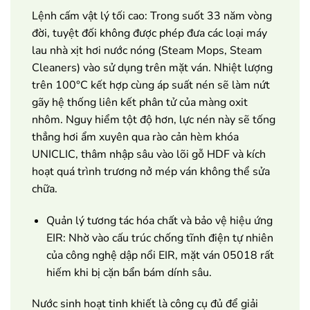
Lệnh cấm vật lý tối cao: Trong suốt 33 năm vòng
đời, tuyệt đối không được phép đưa các loại máy
lau nhà xịt hơi nước nóng (Steam Mops, Steam
Cleaners) vào sử dụng trên mặt ván. Nhiệt lượng
trên 100°C kết hợp cùng áp suất nén sẽ làm nứt
gãy hệ thống liên kết phân tử của màng oxit
nhôm. Nguy hiểm tột độ hơn, lực nén này sẽ tống
thẳng hơi ẩm xuyên qua rào cản hèm khóa
UNICLIC, thâm nhập sâu vào lõi gỗ HDF và kích
hoạt quá trình trương nở mép ván không thể sửa
chữa.
Quản lý tương tác hóa chất và bảo vệ hiệu ứng
EIR: Nhờ vào cấu trúc chống tĩnh điện tự nhiên
của công nghệ dập nổi EIR, mặt ván 05018 rất
hiếm khi bị cặn bẩn bám dính sâu.
Nước sinh hoạt tinh khiết là công cụ đủ để giải