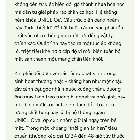
không đến từ việc biến đổi gỗ thành nhựa hóa học,
mà đến từ giải pháp rào chắn cơ học: Hệ thống
hèm khóa UNICLIC®. Cấu trúc biên dạng ngàm
này được thiết kế để bắt buộc các mí ván phải cắn
chặt vào nhau thông qua một lực đóng vật lý
chính xác. Quá trình này tạo ra một lực ép khổng
lồ, triệt tiêu khe hở ở cấp độ vi mô, biến toàn bộ
mặt sàn thành một màng chắn liền khối.
Khi phải đối diện với các rủi ro phát sinh trong
sinh hoạt thường nhật – chẳng hạn như một chậu
cây cảnh đặt góc nhà rỉ nước xuống thảm, đường
ống máy lạnh treo tường bị nghẹt và nhỏ giọt, hay
một bình nước lọc bị trẻ em làm đổ – toàn bộ
lượng chất lỏng này sẽ bị hệ thống ngàm
UNICLIC và lớp oxit nhôm giữ lại ngay trên bề
mặt. Trong một khoảng “thời gian ân hạn” tiêu
chuẩn (thường kéo dài từ 24 đến 48 giờ tùy thuộc