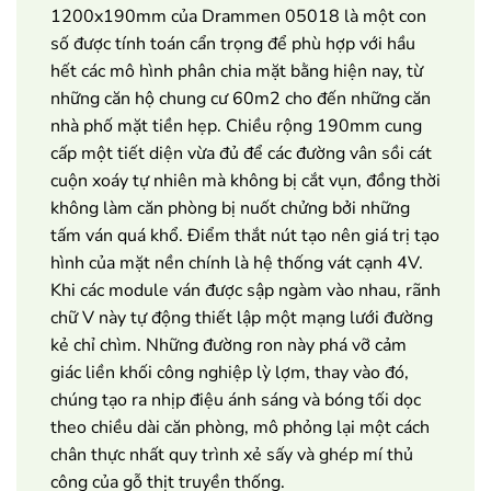
1200x190mm của Drammen 05018 là một con
số được tính toán cẩn trọng để phù hợp với hầu
hết các mô hình phân chia mặt bằng hiện nay, từ
những căn hộ chung cư 60m2 cho đến những căn
nhà phố mặt tiền hẹp. Chiều rộng 190mm cung
cấp một tiết diện vừa đủ để các đường vân sồi cát
cuộn xoáy tự nhiên mà không bị cắt vụn, đồng thời
không làm căn phòng bị nuốt chửng bởi những
tấm ván quá khổ. Điểm thắt nút tạo nên giá trị tạo
hình của mặt nền chính là hệ thống vát cạnh 4V.
Khi các module ván được sập ngàm vào nhau, rãnh
chữ V này tự động thiết lập một mạng lưới đường
kẻ chỉ chìm. Những đường ron này phá vỡ cảm
giác liền khối công nghiệp lỳ lợm, thay vào đó,
chúng tạo ra nhịp điệu ánh sáng và bóng tối dọc
theo chiều dài căn phòng, mô phỏng lại một cách
chân thực nhất quy trình xẻ sấy và ghép mí thủ
công của gỗ thịt truyền thống.