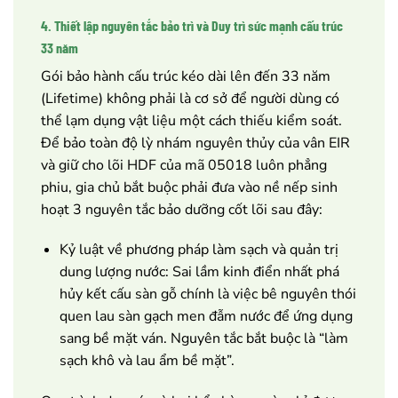
4. Thiết lập nguyên tắc bảo trì và Duy trì sức mạnh cấu trúc
33 năm
Gói bảo hành cấu trúc kéo dài lên đến 33 năm
(Lifetime) không phải là cơ sở để người dùng có
thể lạm dụng vật liệu một cách thiếu kiểm soát.
Để bảo toàn độ lỳ nhám nguyên thủy của vân EIR
và giữ cho lõi HDF của mã 05018 luôn phẳng
phiu, gia chủ bắt buộc phải đưa vào nề nếp sinh
hoạt 3 nguyên tắc bảo dưỡng cốt lõi sau đây:
Kỷ luật về phương pháp làm sạch và quản trị
dung lượng nước: Sai lầm kinh điển nhất phá
hủy kết cấu sàn gỗ chính là việc bê nguyên thói
quen lau sàn gạch men đẫm nước để ứng dụng
sang bề mặt ván. Nguyên tắc bắt buộc là “làm
sạch khô và lau ẩm bề mặt”.