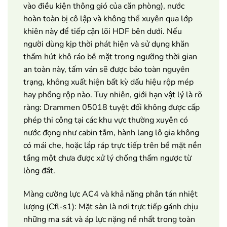
vào điều kiện thông gió của căn phòng), nước
hoàn toàn bị cô lập và không thể xuyên qua lớp
khiên này để tiếp cận lõi HDF bên dưới. Nếu
người dùng kịp thời phát hiện và sử dụng khăn
thấm hút khô ráo bề mặt trong ngưỡng thời gian
an toàn này, tấm ván sẽ được bảo toàn nguyên
trạng, không xuất hiện bất kỳ dấu hiệu rộp mép
hay phồng rộp nào. Tuy nhiên, giới hạn vật lý là rõ
ràng: Drammen 05018 tuyệt đối không được cấp
phép thi công tại các khu vực thường xuyên có
nước đọng như cabin tắm, hành lang lô gia không
có mái che, hoặc lắp ráp trực tiếp trên bề mặt nền
tầng một chưa được xử lý chống thấm ngược từ
lòng đất.
Màng cường lực AC4 và khả năng phân tán nhiệt
lượng (Cfl-s1): Mặt sàn là nơi trực tiếp gánh chịu
những ma sát và áp lực nặng nề nhất trong toàn