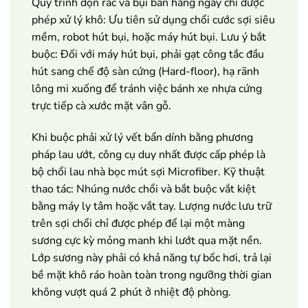
Quy trình dọn rác và bụi bẩn hàng ngày chỉ được
phép xử lý khô: Ưu tiên sử dụng chổi cước sợi siêu
mềm, robot hút bụi, hoặc máy hút bụi. Lưu ý bắt
buộc: Đối với máy hút bụi, phải gạt công tắc đầu
hút sang chế độ sàn cứng (Hard-floor), hạ rãnh
lông mi xuống để tránh việc bánh xe nhựa cứng
trực tiếp cà xước mặt vân gỗ.
Khi buộc phải xử lý vết bẩn dính bằng phương
pháp lau ướt, công cụ duy nhất được cấp phép là
bộ chổi lau nhà bọc mút sợi Microfiber. Kỹ thuật
thao tác: Nhúng nước chổi và bắt buộc vắt kiệt
bằng máy ly tâm hoặc vắt tay. Lượng nước lưu trữ
trên sợi chổi chỉ được phép để lại một màng
sương cực kỳ mỏng manh khi lướt qua mặt nền.
Lớp sương này phải có khả năng tự bốc hơi, trả lại
bề mặt khô ráo hoàn toàn trong ngưỡng thời gian
không vượt quá 2 phút ở nhiệt độ phòng.