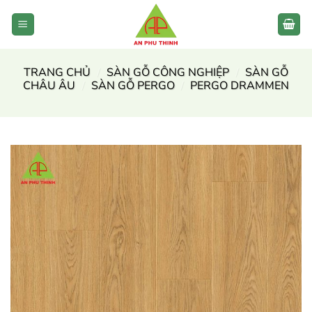
Bỏ
qua
nội
dung
TRANG CHỦ
/
SÀN GỖ CÔNG NGHIỆP
/
SÀN GỖ
CHÂU ÂU
/
SÀN GỖ PERGO
/
PERGO DRAMMEN