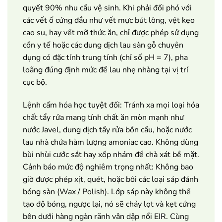
quyết 90% nhu cầu vệ sinh. Khi phải đối phó với
các vết ố cứng đầu như vết mực bút lông, vệt kẹo
cao su, hay vết mỡ thức ăn, chỉ được phép sử dụng
cồn y tế hoặc các dung dịch lau sàn gỗ chuyên
dụng có đặc tính trung tính (chỉ số pH = 7), pha
loãng đúng định mức để lau nhẹ nhàng tại vị trí
cục bộ.
Lệnh cấm hóa học tuyệt đối: Tránh xa mọi loại hóa
chất tẩy rửa mang tính chất ăn mòn mạnh như
nước Javel, dung dịch tẩy rửa bồn cầu, hoặc nước
lau nhà chứa hàm lượng amoniac cao. Không dùng
bùi nhùi cước sắt hay xốp nhám để chà xát bề mặt.
Cảnh báo mức độ nghiêm trọng nhất: Không bao
giờ được phép xịt, quét, hoặc bôi các loại sáp đánh
bóng sàn (Wax / Polish). Lớp sáp này không thể
tạo độ bóng, ngược lại, nó sẽ chảy lọt và kẹt cứng
bên dưới hàng ngàn rãnh vân dập nổi EIR. Cùng