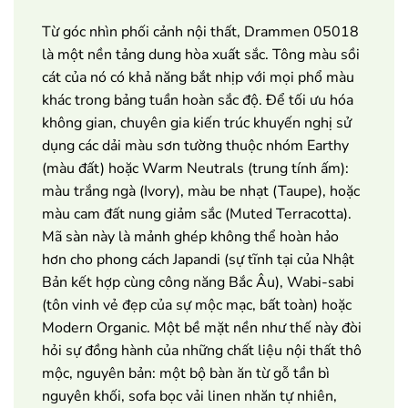
Từ góc nhìn phối cảnh nội thất, Drammen 05018
là một nền tảng dung hòa xuất sắc. Tông màu sồi
cát của nó có khả năng bắt nhịp với mọi phổ màu
khác trong bảng tuần hoàn sắc độ. Để tối ưu hóa
không gian, chuyên gia kiến trúc khuyến nghị sử
dụng các dải màu sơn tường thuộc nhóm Earthy
(màu đất) hoặc Warm Neutrals (trung tính ấm):
màu trắng ngà (Ivory), màu be nhạt (Taupe), hoặc
màu cam đất nung giảm sắc (Muted Terracotta).
Mã sàn này là mảnh ghép không thể hoàn hảo
hơn cho phong cách Japandi (sự tĩnh tại của Nhật
Bản kết hợp cùng công năng Bắc Âu), Wabi-sabi
(tôn vinh vẻ đẹp của sự mộc mạc, bất toàn) hoặc
Modern Organic. Một bề mặt nền như thế này đòi
hỏi sự đồng hành của những chất liệu nội thất thô
mộc, nguyên bản: một bộ bàn ăn từ gỗ tần bì
nguyên khối, sofa bọc vải linen nhăn tự nhiên,