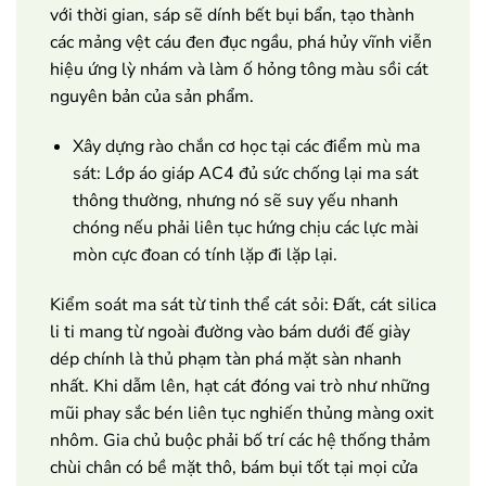
với thời gian, sáp sẽ dính bết bụi bẩn, tạo thành
các mảng vệt cáu đen đục ngầu, phá hủy vĩnh viễn
hiệu ứng lỳ nhám và làm ố hỏng tông màu sồi cát
nguyên bản của sản phẩm.
Xây dựng rào chắn cơ học tại các điểm mù ma
sát: Lớp áo giáp AC4 đủ sức chống lại ma sát
thông thường, nhưng nó sẽ suy yếu nhanh
chóng nếu phải liên tục hứng chịu các lực mài
mòn cực đoan có tính lặp đi lặp lại.
Kiểm soát ma sát từ tinh thể cát sỏi: Đất, cát silica
li ti mang từ ngoài đường vào bám dưới đế giày
dép chính là thủ phạm tàn phá mặt sàn nhanh
nhất. Khi dẫm lên, hạt cát đóng vai trò như những
mũi phay sắc bén liên tục nghiến thủng màng oxit
nhôm. Gia chủ buộc phải bố trí các hệ thống thảm
chùi chân có bề mặt thô, bám bụi tốt tại mọi cửa