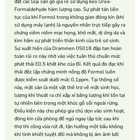
đặt các loại sàn gỗ giá rẻ sử dụng keo Urea-
Formaldehyde hàm lượng cao. Sự phát tán liên
tục của khí Formol trong không gian đóng kín (khi
sử dụng máy lạnh) là nguyên nhân trực tiếp gây ra
chứng viêm niêm mạc họng, khô mắt, dị ứng da và
kìm hãm sự phát triển thần kinh của trẻ sơ sinh.
Sự xuất hiện của Drammen 05018 đập tan hoàn
toàn rủi ro này nhờ vào việc tuân thủ chuẩn mức
phát thải E0.5 khắt khe của Bỉ. Kết quả đo đạc khí
thải độc lập chứng minh nồng độ Formol luôn
được kiểm soát dưới mức 0,1ppm. Tại thông số
này, mặt sàn là một vật thể trơ về mặt sinh học,
lượng khí thoát ra chỉ xấp xỉ bằng lượng khí tồn tại
tự nhiên bên trong một khúc gỗ sồi ngoài rừng.
Điều kiện này cho phép gia chủ dọn vào sinh hoạt,
đóng kín cửa phòng để ngủ ngay lập tức sau khi
thợ thi công vừa rút đi, tận hưởng một bầu không
khí tinh khiết tuyệt đối mà không bị ám ảnh bởi