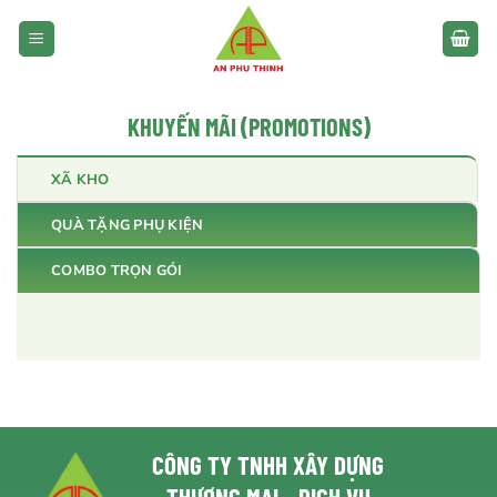
Bỏ
qua
nội
dung
KHUYẾN MÃI (PROMOTIONS)
XÃ KHO
QUÀ TẶNG PHỤ KIỆN
COMBO TRỌN GÓI
CÔNG TY TNHH XÂY DỰNG
- THƯƠNG MẠI - DỊCH VỤ