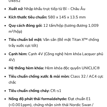
04852
Xuất xứ:
Nhập khẩu trực tiếp từ Bỉ – Châu Âu
Kích thước tiêu chuẩn:
580 x 145 x 13.5 mm
Quy cách đóng gói:
12 tấm/hộp (tương đương 1,009
m²/hộp)
Tiêu chuẩn bề mặt:
Vân sần (Bề mặt Titan X™ chống
trầy xước cực tốt)
Cạnh hèm:
Cạnh 4V (Công nghệ hèm khóa Lacquer phủ
4V)
Hệ thống hèm khóa:
Hèm khóa độc quyền UNICLIC®
Tiêu chuẩn chống xước & mài mòn:
Class 32 / AC4 cực
chắc
Tiêu chuẩn chống cháy:
Cfl-s1
Nồng độ phát thải formaldehyde:
Đạt chuẩn E1
(<0.001ppm), chứng nhận sinh thái Nordic Swan /