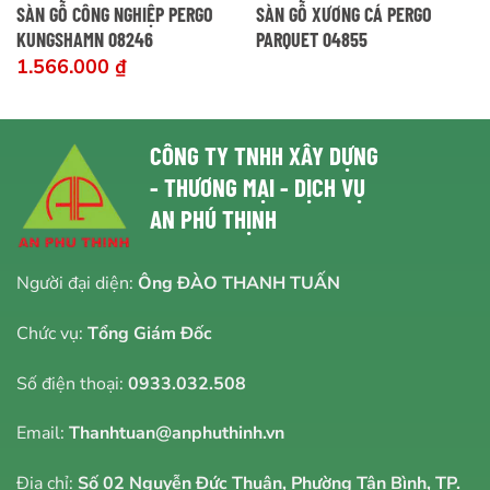
SÀN GỖ CÔNG NGHIỆP PERGO
SÀN GỖ XƯƠNG CÁ PERGO
KUNGSHAMN 08246
PARQUET 04855
1.566.000
₫
CÔNG TY TNHH XÂY DỰNG
- THƯƠNG MẠI - DỊCH VỤ
AN PHÚ THỊNH
Người đại diện:
Ông ĐÀO THANH TUẤN
Chức vụ:
Tổng Giám Đốc
Số điện thoại:
0933.032.508
Email:
Thanhtuan@anphuthinh.vn
Địa chỉ:
Số 02 Nguyễn Đức Thuận, Phường Tân Bình, TP.