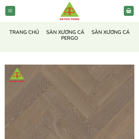
Bỏ
qua
nội
dung
TRANG CHỦ
/
SÀN XƯƠNG CÁ
/
SÀN XƯƠNG CÁ
PERGO