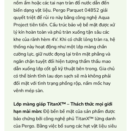
nồm ẩm hoặc các tai nạn tràn đổ nước dẫn đến
biến dạng vật liệu. Pergo Parquet 04852 giải
quyết triệt để rủi ro này bằng công nghệ Aqua
Project tiên tiến. Cấu trúc bảo vệ bề mặt được xử
lý kín hoàn toàn và phủ tràn xuống tận sâu các
khe của rãnh hèm 4V. Khi có chất lỏng tràn ra, hệ
thống này hoạt động như một lớp màng chắn
cường lực, giữ nước đọng lại trên mặt phẳng và
ngăn chặn tuyệt đối hiện tượng thẩm thấu mao
dẫn xuống lớp cốt gỗ kỹ thuật bên trong. Gia chủ
có thể bình tĩnh lau dọn sạch sẽ mà không phải
đối mặt với tình trạng phồng rộp, nấm mốc hay
vênh mép sàn.
Lớp màng giáp TitanX™ – Thách thức mọi giới
hạn mài mòn:
Độ bền bề mặt của sản phẩm được
bảo chứng bởi công nghệ phủ TitanX™ lừng danh
của Pergo. Bằng việc bổ sung các hạt vật liệu siêu