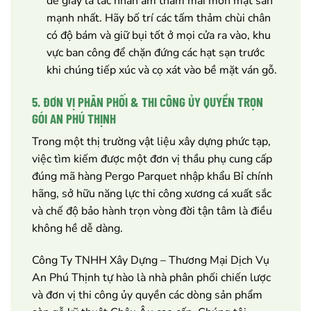
đế giày là tác nhân âm thầm mài mòn mặt sàn
mạnh nhất. Hãy bố trí các tấm thảm chùi chân
có độ bám và giữ bụi tốt ở mọi cửa ra vào, khu
vực ban công để chặn đứng các hạt sạn trước
khi chúng tiếp xúc và cọ xát vào bề mặt ván gỗ.
5. ĐƠN VỊ PHÂN PHỐI & THI CÔNG ỦY QUYỀN TRỌN
GÓI AN PHÚ THỊNH
Trong một thị trường vật liệu xây dựng phức tạp,
việc tìm kiếm được một đơn vị thầu phụ cung cấp
đúng mã hàng Pergo Parquet nhập khẩu Bỉ chính
hãng, sở hữu năng lực thi công xương cá xuất sắc
và chế độ bảo hành trọn vòng đời tận tâm là điều
không hề dễ dàng.
Công Ty TNHH Xây Dựng – Thương Mại Dịch Vụ
An Phú Thịnh tự hào là nhà phân phối chiến lược
và đơn vị thi công ủy quyền các dòng sản phẩm