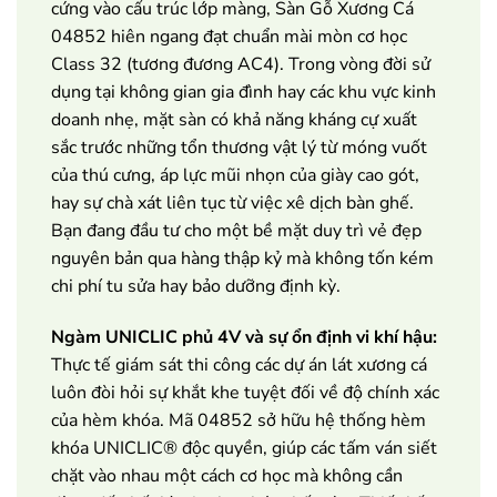
cứng vào cấu trúc lớp màng, Sàn Gỗ Xương Cá
04852 hiên ngang đạt chuẩn mài mòn cơ học
Class 32 (tương đương AC4). Trong vòng đời sử
dụng tại không gian gia đình hay các khu vực kinh
doanh nhẹ, mặt sàn có khả năng kháng cự xuất
sắc trước những tổn thương vật lý từ móng vuốt
của thú cưng, áp lực mũi nhọn của giày cao gót,
hay sự chà xát liên tục từ việc xê dịch bàn ghế.
Bạn đang đầu tư cho một bề mặt duy trì vẻ đẹp
nguyên bản qua hàng thập kỷ mà không tốn kém
chi phí tu sửa hay bảo dưỡng định kỳ.
Ngàm UNICLIC phủ 4V và sự ổn định vi khí hậu:
Thực tế giám sát thi công các dự án lát xương cá
luôn đòi hỏi sự khắt khe tuyệt đối về độ chính xác
của hèm khóa. Mã 04852 sở hữu hệ thống hèm
khóa UNICLIC® độc quyền, giúp các tấm ván siết
chặt vào nhau một cách cơ học mà không cần