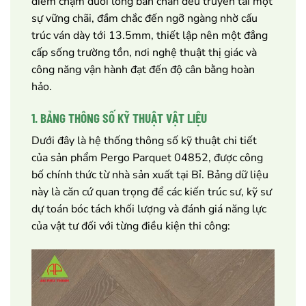
điểm chạm dưới lòng bàn chân đều truyền tải một
sự vững chãi, đầm chắc đến ngỡ ngàng nhờ cấu
trúc ván dày tới 13.5mm, thiết lập nên một đẳng
cấp sống trường tồn, nơi nghệ thuật thị giác và
công năng vận hành đạt đến độ cân bằng hoàn
hảo.
1. BẢNG THÔNG SỐ KỸ THUẬT VẬT LIỆU
Dưới đây là hệ thống thông số kỹ thuật chi tiết
của sản phẩm Pergo Parquet 04852, được công
bố chính thức từ nhà sản xuất tại Bỉ. Bảng dữ liệu
này là căn cứ quan trọng để các kiến trúc sư, kỹ sư
dự toán bóc tách khối lượng và đánh giá năng lực
của vật tư đối với từng điều kiện thi công: