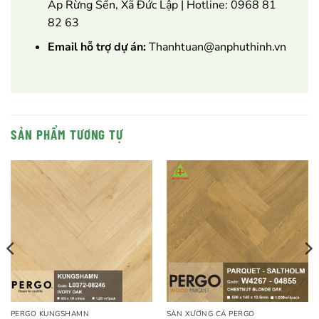
Ấp Rừng Sến, Xã Đức Lập | Hotline: 0968 81
82 63
Email hỗ trợ dự án:
Thanhtuan@anphuthinh.vn
SẢN PHẨM TƯƠNG TỰ
PERGO KUNGSHAMN
SÀN XƯƠNG CÁ PERGO