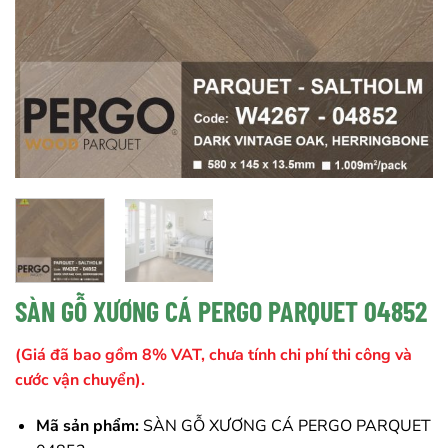
SÀN GỖ XƯƠNG CÁ PERGO PARQUET 04852
(Giá đã bao gồm 8% VAT, chưa tính chi phí thi công và
cước vận chuyển).
Mã sản phẩm:
SÀN GỖ XƯƠNG CÁ PERGO PARQUET