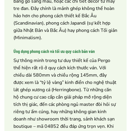
bằng gỗ sáng màu, hoặc các chi tiết decor từ mây
tre đan. Đây chính là mảnh ghép không thể hoàn
hảo hơn cho phong cách thiết kế Bắc Âu
(Scandinavian), phong cách Japandi (sự kết hợp
giữa Nhật Bản và Bắc Âu) hay phong cách Tối giản
(Minimalism).
Ứng dụng phong cách và tối ưu quy cách bản ván
Sự thông minh trong tư duy thiết kế của Pergo
thể hiện rất rõ ở quy cách kích thước ván. Với
chiều dài 580mm và chiều rộng 145mm, đây
được xem là “tỷ lệ vàng” kinh điển cho nghệ thuật
lát ghép xương cá (Herringbone). Từ những căn
hộ chung cư cao cấp cần giải pháp mở rộng diện
tích thị giác, đến các phòng ngủ master đòi hỏi sự
riêng tư ấm cúng, hay những không gian kinh
doanh như showroom thời trang, sảnh khách sạn
boutique – mã 04852 đều đáp ứng trọn vẹn. Khi