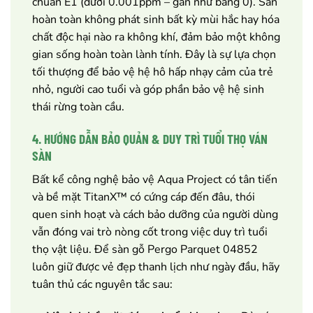
chuẩn E1 (dưới 0.001ppm – gần như bằng 0). Sàn
hoàn toàn không phát sinh bất kỳ mùi hắc hay hóa
chất độc hại nào ra không khí, đảm bảo một không
gian sống hoàn toàn lành tính. Đây là sự lựa chọn
tối thượng để bảo vệ hệ hô hấp nhạy cảm của trẻ
nhỏ, người cao tuổi và góp phần bảo vệ hệ sinh
thái rừng toàn cầu.
4. HƯỚNG DẪN BẢO QUẢN & DUY TRÌ TUỔI THỌ VÁN
SÀN
Bất kể công nghệ bảo vệ Aqua Project có tân tiến
và bề mặt TitanX™ có cứng cáp đến đâu, thói
quen sinh hoạt và cách bảo dưỡng của người dùng
vẫn đóng vai trò nòng cốt trong việc duy trì tuổi
thọ vật liệu. Để sàn gỗ Pergo Parquet 04852
luôn giữ được vẻ đẹp thanh lịch như ngày đầu, hãy
tuân thủ các nguyên tắc sau: