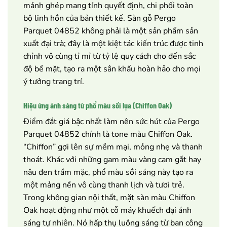
mảnh ghép mang tính quyết định, chi phối toàn
bộ linh hồn của bản thiết kế. Sàn gỗ Pergo
Parquet 04852 không phải là một sản phẩm sản
xuất đại trà; đây là một kiệt tác kiến trúc được tinh
chỉnh vô cùng tỉ mỉ từ tỷ lệ quy cách cho đến sắc
độ bề mặt, tạo ra một sân khấu hoàn hảo cho mọi
ý tưởng trang trí.
Hiệu ứng ánh sáng từ phổ màu sồi lụa (Chiffon Oak)
Điểm đắt giá bậc nhất làm nên sức hút của Pergo
Parquet 04852 chính là tone màu Chiffon Oak.
“Chiffon” gợi lên sự mềm mại, mỏng nhẹ và thanh
thoát. Khác với những gam màu vàng cam gắt hay
nâu đen trầm mặc, phổ màu sồi sáng này tạo ra
một mảng nền vô cùng thanh lịch và tươi trẻ.
Trong không gian nội thất, mặt sàn màu Chiffon
Oak hoạt động như một cỗ máy khuếch đại ánh
sáng tự nhiên. Nó hấp thụ luồng sáng từ ban công