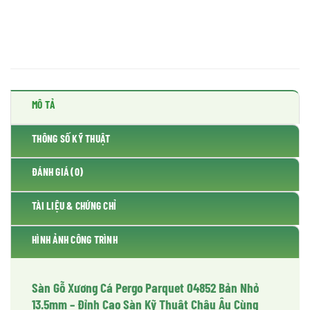
MÔ TẢ
THÔNG SỐ KỸ THUẬT
ĐÁNH GIÁ (0)
TÀI LIỆU & CHỨNG CHỈ
HÌNH ẢNH CÔNG TRÌNH
Sàn Gỗ Xương Cá Pergo Parquet 04852 Bản Nhỏ
13.5mm – Đỉnh Cao Sàn Kỹ Thuật Châu Âu Cùng