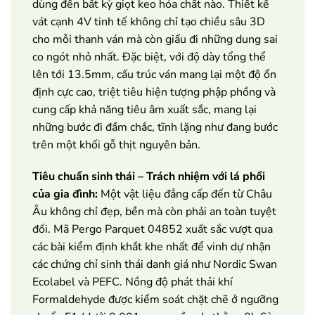
dùng đến bất kỳ giọt keo hóa chất nào. Thiết kế
vát cạnh 4V tinh tế không chỉ tạo chiều sâu 3D
cho mỗi thanh ván mà còn giấu đi những dung sai
co ngót nhỏ nhất. Đặc biệt, với độ dày tổng thể
lên tới 13.5mm, cấu trúc ván mang lại một độ ổn
định cực cao, triệt tiêu hiện tượng phập phồng và
cung cấp khả năng tiêu âm xuất sắc, mang lại
những bước đi đầm chắc, tĩnh lặng như đang bước
trên một khối gỗ thịt nguyên bản.
Tiêu chuẩn sinh thái – Trách nhiệm với lá phổi
của gia đình:
Một vật liệu đẳng cấp đến từ Châu
Âu không chỉ đẹp, bền mà còn phải an toàn tuyệt
đối. Mã Pergo Parquet 04852 xuất sắc vượt qua
các bài kiểm định khắt khe nhất để vinh dự nhận
các chứng chỉ sinh thái danh giá như Nordic Swan
Ecolabel và PEFC. Nồng độ phát thải khí
Formaldehyde được kiểm soát chặt chẽ ở ngưỡng