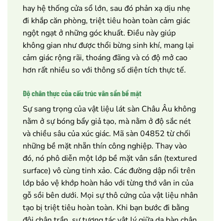
hay hệ thống cửa sổ lớn, sau đó phản xạ dịu nhẹ
đi khắp căn phòng, triệt tiêu hoàn toàn cảm giác
ngột ngạt ở những góc khuất. Điều này giúp
không gian như được thổi bừng sinh khí, mang lại
cảm giác rộng rãi, thoáng đãng và có độ mở cao
hơn rất nhiều so với thông số diện tích thực tế.
Độ chân thực của cấu trúc vân sần bề mặt
Sự sang trọng của vật liệu lát sàn Châu Âu không
nằm ở sự bóng bẩy giả tạo, mà nằm ở độ sắc nét
và chiều sâu của xúc giác. Mã sàn 04852 từ chối
những bề mặt nhẵn thín công nghiệp. Thay vào
đó, nó phô diễn một lớp bề mặt vân sần (textured
surface) vô cùng tinh xảo. Các đường dập nổi trên
lớp bảo vệ khớp hoàn hảo với từng thớ vân in của
gỗ sồi bên dưới. Mọi sự thô cứng của vật liệu nhân
tạo bị triệt tiêu hoàn toàn. Khi bạn bước đi bằng
đôi chân trần, sự tương tác vật lý giữa da bàn chân