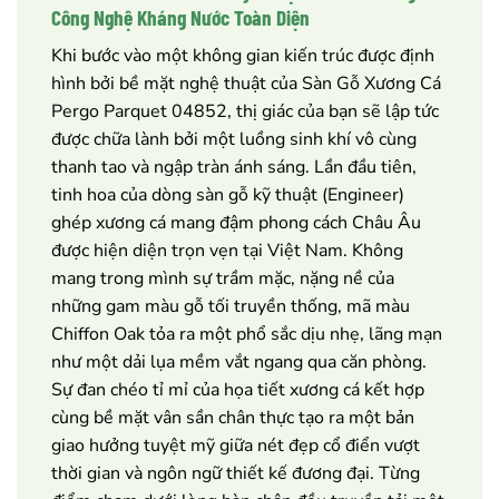
Công Nghệ Kháng Nước Toàn Diện
Khi bước vào một không gian kiến trúc được định
hình bởi bề mặt nghệ thuật của Sàn Gỗ Xương Cá
Pergo Parquet 04852, thị giác của bạn sẽ lập tức
được chữa lành bởi một luồng sinh khí vô cùng
thanh tao và ngập tràn ánh sáng. Lần đầu tiên,
tinh hoa của dòng sàn gỗ kỹ thuật (Engineer)
ghép xương cá mang đậm phong cách Châu Âu
được hiện diện trọn vẹn tại Việt Nam. Không
mang trong mình sự trầm mặc, nặng nề của
những gam màu gỗ tối truyền thống, mã màu
Chiffon Oak tỏa ra một phổ sắc dịu nhẹ, lãng mạn
như một dải lụa mềm vắt ngang qua căn phòng.
Sự đan chéo tỉ mỉ của họa tiết xương cá kết hợp
cùng bề mặt vân sần chân thực tạo ra một bản
giao hưởng tuyệt mỹ giữa nét đẹp cổ điển vượt
thời gian và ngôn ngữ thiết kế đương đại. Từng