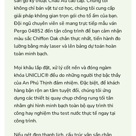
sàn gỗ kỹ thuật Châu Âu cao cấp. Chúng tôi
không chỉ bán vật tư cơ học, chúng tôi cung cấp
giải pháp không gian trọn gói cho tổ ấm của bạn.
Đội ngũ chuyên viên sẽ mang trực tiếp mẫu ván
Pergo 04852 đến tận công trình để bạn cảm nhận
màu sắc Chiffon Oak chân thực nhất, tiến hành đo
lường bằng máy laser và lên bảng dự toán hoàn
toàn minh bạch.
Mọi khâu lắp đặt, xử lý cốt nền và đóng ngàm
khóa UNICLIC® đều do những người thợ bậc thầy
của An Phú Thịnh đảm nhiệm. Đặc biệt, để khách
hàng bận rộn an tâm tuyệt đối, chúng tôi ứng
dụng các thiết bị quay chụp chống rung tối tân
nhằm ghi hình minh bạch toàn bộ quy trình thi
công hay nghiệm thu test nước thực tế ngay tại
công trình.
Nếu nét đẹp thanh lịch, cấu trúc vân sần chân