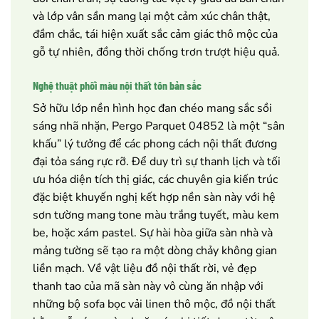
và lớp vân sần mang lại một cảm xúc chân thật,
đầm chắc, tái hiện xuất sắc cảm giác thô mộc của
gỗ tự nhiên, đồng thời chống trơn trượt hiệu quả.
Nghệ thuật phối màu nội thất tôn bản sắc
Sở hữu lớp nền hình học đan chéo mang sắc sồi
sáng nhã nhặn, Pergo Parquet 04852 là một “sân
khấu” lý tưởng để các phong cách nội thất đương
đại tỏa sáng rực rỡ. Để duy trì sự thanh lịch và tối
ưu hóa diện tích thị giác, các chuyên gia kiến trúc
đặc biệt khuyến nghị kết hợp nền sàn này với hệ
sơn tường mang tone màu trắng tuyết, màu kem
be, hoặc xám pastel. Sự hài hòa giữa sàn nhà và
mảng tường sẽ tạo ra một dòng chảy không gian
liền mạch. Về vật liệu đồ nội thất rời, vẻ đẹp
thanh tao của mã sàn này vô cùng ăn nhập với
những bộ sofa bọc vải linen thô mộc, đồ nội thất