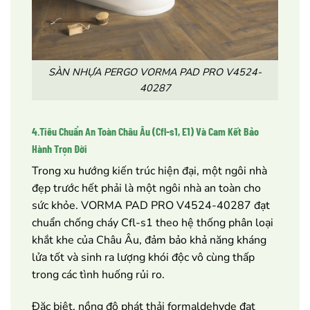
SÀN NHỰA PERGO VORMA PAD PRO V4524-
40287
4.Tiêu Chuẩn An Toàn Châu Âu (Cfl-s1, E1) Và Cam Kết Bảo
Hành Trọn Đời
Trong xu hướng kiến trúc hiện đại, một ngôi nhà
đẹp trước hết phải là một ngôi nhà an toàn cho
sức khỏe. VORMA PAD PRO V4524-40287 đạt
chuẩn chống cháy Cfl-s1 theo hệ thống phân loại
khắt khe của Châu Âu, đảm bảo khả năng kháng
lửa tốt và sinh ra lượng khói độc vô cùng thấp
trong các tình huống rủi ro.
Đặc biệt, nồng độ phát thải formaldehyde đạt