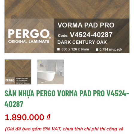
SÀN NHỰA PERGO VORMA PAD PRO V4524-
40287
1.890.000
₫
(Giá đã bao gồm 8% VAT, chưa tính chi phí thi công và