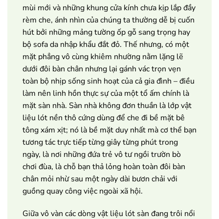
mùi mới và những khung cửa kính chưa kịp lắp đầy
rèm che, ánh nhìn của chúng ta thường dễ bị cuốn
hút bởi những mảng tường ốp gỗ sang trọng hay
bộ sofa da nhập khẩu đắt đỏ. Thế nhưng, có một
mặt phẳng vô cùng khiêm nhường nằm lặng lẽ
dưới đôi bàn chân nhưng lại gánh vác trọn vẹn
toàn bộ nhịp sống sinh hoạt của cả gia đình – điều
làm nên linh hồn thực sự của một tổ ấm chính là
mặt sàn nhà. Sàn nhà không đơn thuần là lớp vật
liệu lót nền thô cứng dùng để che đi bề mặt bê
tông xám xịt; nó là bề mặt duy nhất mà cơ thể bạn
tương tác trực tiếp từng giây từng phút trong
ngày, là nơi những đứa trẻ vô tư ngồi trườn bò
chơi đùa, là chỗ bạn thả lỏng hoàn toàn đôi bàn
chân mỏi nhừ sau một ngày dài bươn chải với
guồng quay công việc ngoài xã hội.
Giữa vô vàn các dòng vật liệu lót sàn đang trôi nổi