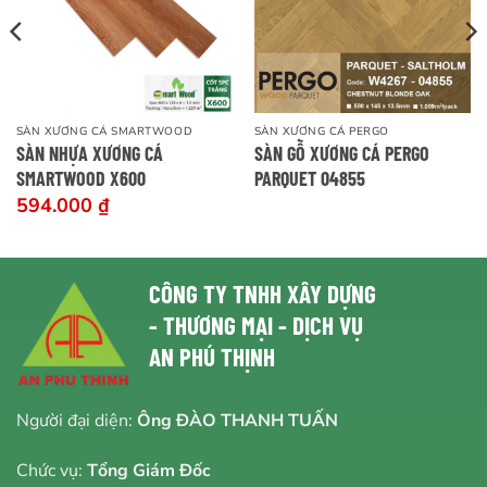
SÀN XƯƠNG CÁ SMARTWOOD
SÀN XƯƠNG CÁ PERGO
SÀN NHỰA XƯƠNG CÁ
SÀN GỖ XƯƠNG CÁ PERGO
SMARTWOOD X600
PARQUET 04855
594.000
₫
CÔNG TY TNHH XÂY DỰNG
- THƯƠNG MẠI - DỊCH VỤ
AN PHÚ THỊNH
Người đại diện:
Ông ĐÀO THANH TUẤN
Chức vụ:
Tổng Giám Đốc