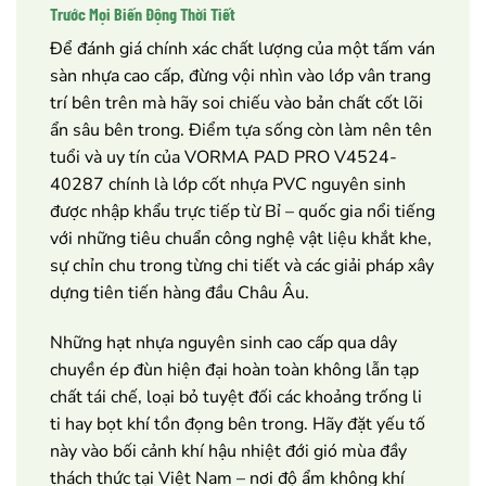
Trước Mọi Biến Động Thời Tiết
Để đánh giá chính xác chất lượng của một tấm ván
sàn nhựa cao cấp, đừng vội nhìn vào lớp vân trang
trí bên trên mà hãy soi chiếu vào bản chất cốt lõi
ẩn sâu bên trong. Điểm tựa sống còn làm nên tên
tuổi và uy tín của VORMA PAD PRO V4524-
40287 chính là lớp cốt nhựa PVC nguyên sinh
được nhập khẩu trực tiếp từ Bỉ – quốc gia nổi tiếng
với những tiêu chuẩn công nghệ vật liệu khắt khe,
sự chỉn chu trong từng chi tiết và các giải pháp xây
dựng tiên tiến hàng đầu Châu Âu.
Những hạt nhựa nguyên sinh cao cấp qua dây
chuyền ép đùn hiện đại hoàn toàn không lẫn tạp
chất tái chế, loại bỏ tuyệt đối các khoảng trống li
ti hay bọt khí tồn đọng bên trong. Hãy đặt yếu tố
này vào bối cảnh khí hậu nhiệt đới gió mùa đầy
thách thức tại Việt Nam – nơi độ ẩm không khí