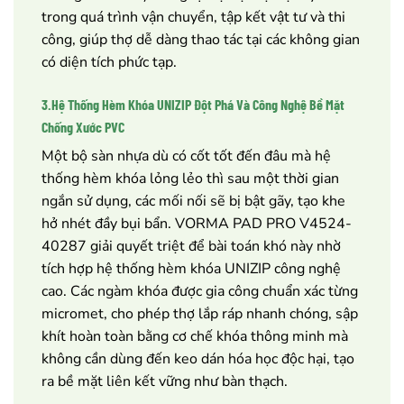
trong quá trình vận chuyển, tập kết vật tư và thi
công, giúp thợ dễ dàng thao tác tại các không gian
có diện tích phức tạp.
3.Hệ Thống Hèm Khóa UNIZIP Đột Phá Và Công Nghệ Bề Mặt
Chống Xước PVC
Một bộ sàn nhựa dù có cốt tốt đến đâu mà hệ
thống hèm khóa lỏng lẻo thì sau một thời gian
ngắn sử dụng, các mối nối sẽ bị bật gãy, tạo khe
hở nhét đầy bụi bẩn. VORMA PAD PRO V4524-
40287 giải quyết triệt để bài toán khó này nhờ
tích hợp hệ thống hèm khóa UNIZIP công nghệ
cao. Các ngàm khóa được gia công chuẩn xác từng
micromet, cho phép thợ lắp ráp nhanh chóng, sập
khít hoàn toàn bằng cơ chế khóa thông minh mà
không cần dùng đến keo dán hóa học độc hại, tạo
ra bề mặt liên kết vững như bàn thạch.