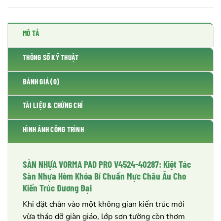
MÔ TẢ
THÔNG SỐ KỸ THUẬT
ĐÁNH GIÁ (0)
TÀI LIỆU & CHỨNG CHỈ
HÌNH ẢNH CÔNG TRÌNH
SÀN NHỰA VORMA PAD PRO V4524-40287: Kiệt Tác
Sàn Nhựa Hèm Khóa Bỉ Chuẩn Mực Châu Âu Cho
Kiến Trúc Đương Đại
Khi đặt chân vào một không gian kiến trúc mới
vừa tháo dỡ giàn giáo, lớp sơn tường còn thơm