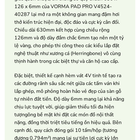
126 x 6mm của VORMA PAD PRO V4524-
40287 lại mở ra một không gian mang đậm hơi
thở kiến trúc hiện đại, độc đáo và cực kỳ cân đối.
Chiều dài 630mm kết hợp cùng chiều rộng
126mm và độ dày đầm chắc 6mm tạo nên một tỷ
lệ vàng, cho phép thi công theo các kiểu lắp đặt
nghệ thuật như xương cá (Herringbone) vô cùng
thịnh hành trong các biệt thự và căn hộ cao cấp.
Đặc biệt, thiết kế cạnh hèm vát 4V tinh tế tạo ra
các đường rãnh sâu sắc nét giữa các tấm ván khi
lắp ghép, mô phỏng hoàn hảo vẻ đẹp của sàn gỗ
tự nhiên đắt tiền. Độ dày 6mm mang lại khả năng
chịu lực tuyệt vời, giúp giảm thiểu tối đa hiện
tượngõng bề mặt khi đặt các món đồ nội thất
nặng, đồng thời triệt tiêu tiếng ồn hiệu quả. Bên
cạnh đó, quy cách đóng gói 10 tấm/hộp (tương
đương 0.794m²) mang lại sự tiện lợi cực kỳ lớn