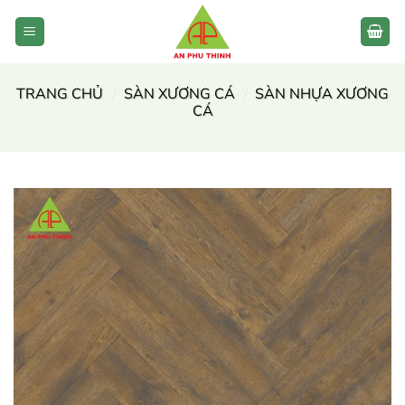
Bỏ
qua
nội
dung
TRANG CHỦ
/
SÀN XƯƠNG CÁ
/
SÀN NHỰA XƯƠNG
CÁ