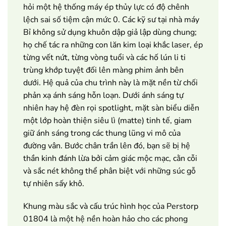
hỏi một hệ thống máy ép thủy lực có độ chênh
lệch sai số tiệm cận mức 0. Các kỹ sư tại nhà máy
Bỉ không sử dụng khuôn dập giả lập dùng chung;
họ chế tác ra những con lăn kim loại khắc laser, ép
từng vết nứt, từng vòng tuổi và các hố lún li ti
trùng khớp tuyệt đối lên màng phim ảnh bên
dưới. Hệ quả của chu trình này là mặt nền từ chối
phản xạ ánh sáng hỗn loạn. Dưới ánh sáng tự
nhiên hay hệ đèn rọi spotlight, mặt sàn biểu diễn
một lớp hoàn thiện siêu lì (matte) tinh tế, giam
giữ ánh sáng trong các thung lũng vi mô của
đường vân. Bước chân trần lên đó, bạn sẽ bị hệ
thần kinh đánh lừa bởi cảm giác mộc mạc, cằn cỗi
và sắc nét không thể phân biệt với những súc gỗ
tự nhiên sấy khô.
Khung màu sắc và cấu trúc hình học của Perstorp
01804 là một hệ nền hoàn hảo cho các phong