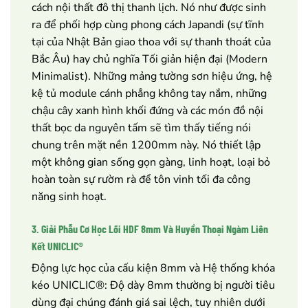
cách nội thất đô thị thanh lịch. Nó như được sinh
ra để phối hợp cùng phong cách Japandi (sự tĩnh
tại của Nhật Bản giao thoa với sự thanh thoát của
Bắc Âu) hay chủ nghĩa Tối giản hiện đại (Modern
Minimalist). Những mảng tường sơn hiệu ứng, hệ
kệ tủ module cánh phẳng không tay nắm, những
chậu cây xanh hình khối đứng và các món đồ nội
thất bọc da nguyên tấm sẽ tìm thấy tiếng nói
chung trên mặt nền 1200mm này. Nó thiết lập
một không gian sống gọn gàng, linh hoạt, loại bỏ
hoàn toàn sự rườm rà để tôn vinh tối đa công
năng sinh hoạt.
3. Giải Phẫu Cơ Học Lõi HDF 8mm Và Huyền Thoại Ngàm Liên
Kết UNICLIC®
Động lực học của cấu kiện 8mm và Hệ thống khóa
kéo UNICLIC®: Độ dày 8mm thường bị người tiêu
dùng đại chúng đánh giá sai lệch, tuy nhiên dưới