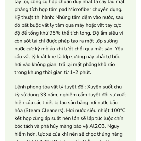
lầy lội, công cụ hợp chuẩn duy nhất là cây lau mặt
phẳng tích hợp tấm pad Microfiber chuyên dụng.
Kỹ thuật thi hành: Nhúng tấm đệm vào nước, sau
đó bắt buộc vắt ly tâm qua máy hoặc vắt tay cực
độ để tống khứ 95% thể tích lỏng. Độ ẩm siêu vi
còn sót lại chỉ được phép tạo ra một lớp sương
nước cực kỳ mờ ảo khi lướt chổi qua mặt sàn. Yêu
cầu vật lý khắt khe là lớp sương này phải tự bốc
hơi vào không gian, trả lại mặt phẳng khô ráo
trong khung thời gian từ 1-2 phút.
Lệnh phong tỏa vật lý tuyệt đối: Xuyên suốt chu
kỳ sử dụng 33 năm, nghiêm cấm tuyệt đối sự xuất
hiện của các thiết bị lau sàn bằng hơi nước bão
hòa (Steam Cleaners). Hơi nước siêu nhiệt 100°C
kết hợp cùng áp suất nén lớn sẽ lập tức luộc chín,
bóc tách và phá hủy màng bảo vệ Al2O3. Nguy
hiểm hơn, lực xé của khí nén sẽ chọc thủng hàng