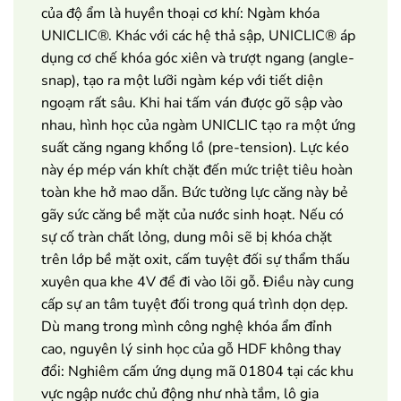
của độ ẩm là huyền thoại cơ khí: Ngàm khóa
UNICLIC®. Khác với các hệ thả sập, UNICLIC® áp
dụng cơ chế khóa góc xiên và trượt ngang (angle-
snap), tạo ra một lưỡi ngàm kép với tiết diện
ngoạm rất sâu. Khi hai tấm ván được gõ sập vào
nhau, hình học của ngàm UNICLIC tạo ra một ứng
suất căng ngang khổng lồ (pre-tension). Lực kéo
này ép mép ván khít chặt đến mức triệt tiêu hoàn
toàn khe hở mao dẫn. Bức tường lực căng này bẻ
gãy sức căng bề mặt của nước sinh hoạt. Nếu có
sự cố tràn chất lỏng, dung môi sẽ bị khóa chặt
trên lớp bề mặt oxit, cấm tuyệt đối sự thẩm thấu
xuyên qua khe 4V để đi vào lõi gỗ. Điều này cung
cấp sự an tâm tuyệt đối trong quá trình dọn dẹp.
Dù mang trong mình công nghệ khóa ẩm đỉnh
cao, nguyên lý sinh học của gỗ HDF không thay
đổi: Nghiêm cấm ứng dụng mã 01804 tại các khu
vực ngập nước chủ động như nhà tắm, lô gia