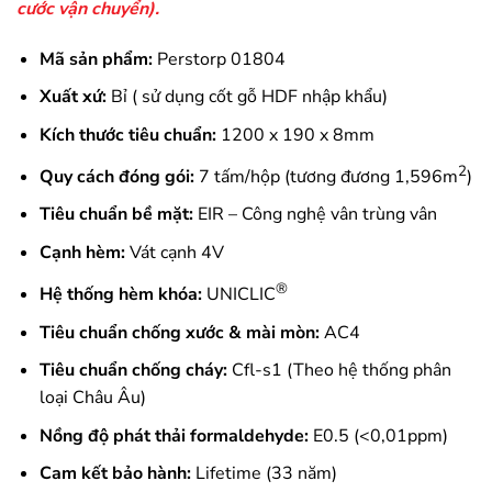
cước vận chuyển).
Mã sản phẩm:
Perstorp 01804
Xuất xứ:
Bỉ ( sử dụng cốt gỗ HDF nhập khẩu)
Kích thước tiêu chuẩn:
1200 x 190 x 8mm
2
Quy cách đóng gói:
7 tấm/hộp (tương đương 1,596m
)
Tiêu chuẩn bề mặt:
EIR – Công nghệ vân trùng vân
Cạnh hèm:
Vát cạnh 4V
®
Hệ thống hèm khóa:
UNICLIC
Tiêu chuẩn chống xước & mài mòn:
AC4
Tiêu chuẩn chống cháy:
Cfl-s1 (Theo hệ thống phân
loại Châu Âu)
Nồng độ phát thải formaldehyde:
E0.5 (<0,01ppm)
Cam kết bảo hành:
Lifetime (33 năm)