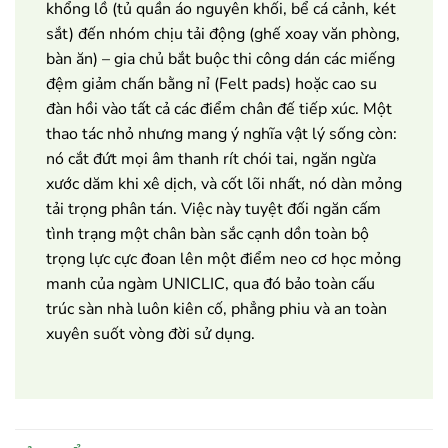
khổng lồ (tủ quần áo nguyên khối, bể cá cảnh, két
sắt) đến nhóm chịu tải động (ghế xoay văn phòng,
bàn ăn) – gia chủ bắt buộc thi công dán các miếng
đệm giảm chấn bằng nỉ (Felt pads) hoặc cao su
đàn hồi vào tất cả các điểm chân đế tiếp xúc. Một
thao tác nhỏ nhưng mang ý nghĩa vật lý sống còn:
nó cắt đứt mọi âm thanh rít chói tai, ngăn ngừa
xước dăm khi xê dịch, và cốt lõi nhất, nó dàn mỏng
tải trọng phân tán. Việc này tuyệt đối ngăn cấm
tình trạng một chân bàn sắc cạnh dồn toàn bộ
trọng lực cực đoan lên một điểm neo cơ học mỏng
manh của ngàm UNICLIC, qua đó bảo toàn cấu
trúc sàn nhà luôn kiên cố, phẳng phiu và an toàn
xuyên suốt vòng đời sử dụng.