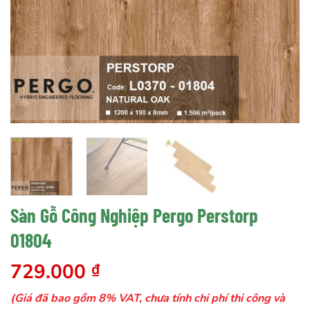
Sàn Gỗ Công Nghiệp Pergo Perstorp
01804
729.000
₫
(Giá đã bao gồm 8% VAT, chưa tính chi phí thi công và