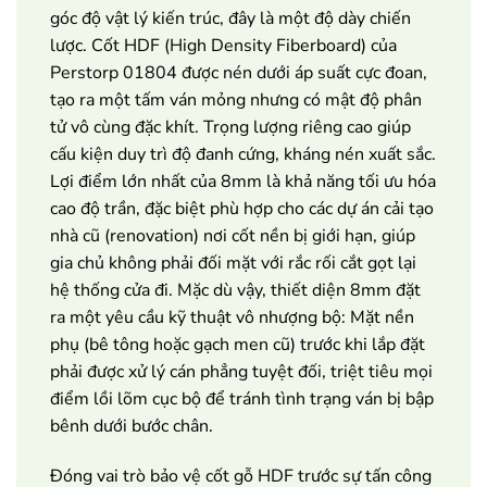
góc độ vật lý kiến trúc, đây là một độ dày chiến
lược. Cốt HDF (High Density Fiberboard) của
Perstorp 01804 được nén dưới áp suất cực đoan,
tạo ra một tấm ván mỏng nhưng có mật độ phân
tử vô cùng đặc khít. Trọng lượng riêng cao giúp
cấu kiện duy trì độ đanh cứng, kháng nén xuất sắc.
Lợi điểm lớn nhất của 8mm là khả năng tối ưu hóa
cao độ trần, đặc biệt phù hợp cho các dự án cải tạo
nhà cũ (renovation) nơi cốt nền bị giới hạn, giúp
gia chủ không phải đối mặt với rắc rối cắt gọt lại
hệ thống cửa đi. Mặc dù vậy, thiết diện 8mm đặt
ra một yêu cầu kỹ thuật vô nhượng bộ: Mặt nền
phụ (bê tông hoặc gạch men cũ) trước khi lắp đặt
phải được xử lý cán phẳng tuyệt đối, triệt tiêu mọi
điểm lồi lõm cục bộ để tránh tình trạng ván bị bập
bênh dưới bước chân.
Đóng vai trò bảo vệ cốt gỗ HDF trước sự tấn công