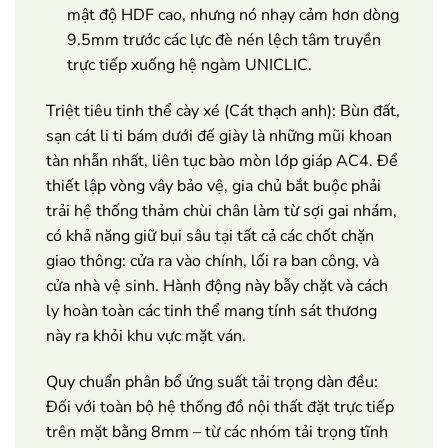
mật độ HDF cao, nhưng nó nhạy cảm hơn dòng
9.5mm trước các lực đè nén lệch tâm truyền
trực tiếp xuống hệ ngàm UNICLIC.
Triệt tiêu tinh thể cày xé (Cát thạch anh): Bùn đất,
sạn cát li ti bám dưới đế giày là những mũi khoan
tàn nhẫn nhất, liên tục bào mòn lớp giáp AC4. Để
thiết lập vòng vây bảo vệ, gia chủ bắt buộc phải
trải hệ thống thảm chùi chân làm từ sợi gai nhám,
có khả năng giữ bụi sâu tại tất cả các chốt chặn
giao thông: cửa ra vào chính, lối ra ban công, và
cửa nhà vệ sinh. Hành động này bẫy chặt và cách
ly hoàn toàn các tinh thể mang tính sát thương
này ra khỏi khu vực mặt ván.
Quy chuẩn phân bổ ứng suất tải trọng dàn đều:
Đối với toàn bộ hệ thống đồ nội thất đặt trực tiếp
trên mặt bằng 8mm – từ các nhóm tải trọng tĩnh