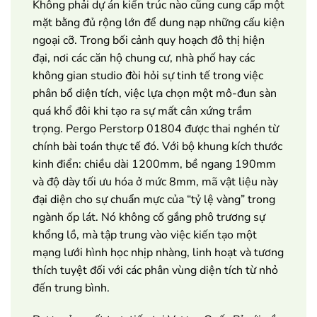
Không phải dự án kiến trúc nào cũng cung cấp một
mặt bằng đủ rộng lớn để dung nạp những cấu kiện
ngoại cỡ. Trong bối cảnh quy hoạch đô thị hiện
đại, nơi các căn hộ chung cư, nhà phố hay các
không gian studio đòi hỏi sự tinh tế trong việc
phân bổ diện tích, việc lựa chọn một mô-đun sàn
quá khổ đôi khi tạo ra sự mất cân xứng trầm
trọng. Pergo Perstorp 01804 được thai nghén từ
chính bài toán thực tế đó. Với bộ khung kích thước
kinh điển: chiều dài 1200mm, bề ngang 190mm
và độ dày tối ưu hóa ở mức 8mm, mã vật liệu này
đại diện cho sự chuẩn mực của “tỷ lệ vàng” trong
ngành ốp lát. Nó không cố gắng phô trương sự
khổng lồ, mà tập trung vào việc kiến tạo một
mạng lưới hình học nhịp nhàng, linh hoạt và tương
thích tuyệt đối với các phân vùng diện tích từ nhỏ
đến trung bình.