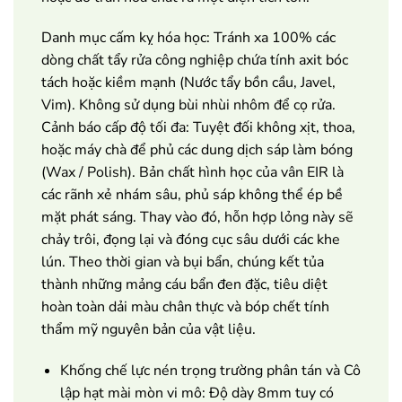
Danh mục cấm kỵ hóa học: Tránh xa 100% các
dòng chất tẩy rửa công nghiệp chứa tính axit bóc
tách hoặc kiềm mạnh (Nước tẩy bồn cầu, Javel,
Vim). Không sử dụng bùi nhùi nhôm để cọ rửa.
Cảnh báo cấp độ tối đa: Tuyệt đối không xịt, thoa,
hoặc máy chà để phủ các dung dịch sáp làm bóng
(Wax / Polish). Bản chất hình học của vân EIR là
các rãnh xẻ nhám sâu, phủ sáp không thể ép bề
mặt phát sáng. Thay vào đó, hỗn hợp lỏng này sẽ
chảy trôi, đọng lại và đóng cục sâu dưới các khe
lún. Theo thời gian và bụi bẩn, chúng kết tủa
thành những mảng cáu bẩn đen đặc, tiêu diệt
hoàn toàn dải màu chân thực và bóp chết tính
thẩm mỹ nguyên bản của vật liệu.
Khống chế lực nén trọng trường phân tán và Cô
lập hạt mài mòn vi mô: Độ dày 8mm tuy có