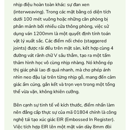
nhịp điệu hoàn toàn khác: sự đan xen
(interweaving). Trong các mặt bằng có diện tích
dưới 100 mét vuông hoặc những căn phòng bị
phân mảnh bởi nhiều cửa thông phòng, việc sử
dụng ván 1200mm là một quyết định tính toán
vật lý xuất sắc. Các điểm nối chéo (staggered
joints) được rải đều trên mặt sàn, kết hợp cùng 4
đường vát rãnh chữ V sâu thẳm, tạo ra một tấm
thảm hình học vô cùng nhịp nhàng. Nó không ép
thị giác phải lao đi quá nhanh, mà cho phép ánh
nhìn neo đậu lại trên từng nhịp gỗ, mang đến cảm
giác ấm cúng, gắn kết và trọn vẹn trong một tổng
thể vừa vặn, không khiên cưỡng.
Bên cạnh sự tinh tế về kích thước, điểm nhấn làm
nên đẳng cấp thực sự của mã 01804 chính là công
nghệ tái tạo xúc giác EIR (Embossed In Register).
Việc tích hợp EIR lên một mặt ván dày 8mm đòi