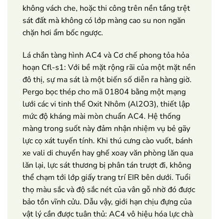
không vách che, hoặc thi công trên nền tầng trệt
sát đất mà không có lớp màng cao su non ngăn
chặn hơi ẩm bốc ngược.
Lá chắn tàng hình AC4 và Cơ chế phong tỏa hỏa
hoạn Cfl-s1: Với bề mặt rộng rãi của một mặt nền
đô thị, sự ma sát là một biến số diễn ra hàng giờ.
Pergo bọc thép cho mã 01804 bằng một mạng
lưới các vi tinh thể Oxit Nhôm (Al2O3), thiết lập
mức độ kháng mài mòn chuẩn AC4. Hệ thống
màng trong suốt này đảm nhận nhiệm vụ bẻ gãy
lực cọ xát tuyến tính. Khi thú cưng cào vuốt, bánh
xe vali di chuyển hay ghế xoay văn phòng lăn qua
lăn lại, lực sát thương bị phân tán trượt đi, không
thể chạm tới lớp giấy trang trí EIR bên dưới. Tuổi
thọ màu sắc và độ sắc nét của vân gỗ nhờ đó được
bảo tồn vĩnh cửu. Dẫu vậy, giới hạn chịu đựng của
vật lý cần được tuân thủ: AC4 vô hiệu hóa lực chà