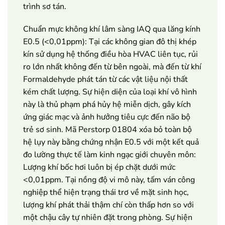
trình sơ tán.
Chuẩn mực không khí lâm sàng IAQ qua lăng kính
E0.5 (<0,01ppm): Tại các không gian đô thị khép
kín sử dụng hệ thống điều hòa HVAC liên tục, rủi
ro lớn nhất không đến từ bên ngoài, mà đến từ khí
Formaldehyde phát tán từ các vật liệu nội thất
kém chất lượng. Sự hiện diện của loại khí vô hình
này là thủ phạm phá hủy hệ miễn dịch, gây kích
ứng giác mạc và ảnh hưởng tiêu cực đến não bộ
trẻ sơ sinh. Mã Perstorp 01804 xóa bỏ toàn bộ
hệ lụy này bằng chứng nhận E0.5 với một kết quả
đo lường thực tế làm kinh ngạc giới chuyên môn:
Lượng khí bốc hơi luôn bị ép chặt dưới mức
<0,01ppm. Tại nồng độ vi mô này, tấm ván công
nghiệp thể hiện trạng thái trơ về mặt sinh học,
lượng khí phát thải thậm chí còn thấp hơn so với
một chậu cây tự nhiên đặt trong phòng. Sự hiện