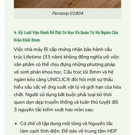
Perstorp 01804
4. Kỷ Luật Vận Hành Bề Mặt Cơ Học Và Quản Trị Hệ Ngàm Cấu
Kiện Khối 8mm
Việc nhà máy Bỉ cấp chứng nhận bảo hành cấu
trúc Lifetime (33 năm) không đồng nghĩa với việc
sản phẩm có thể chịu đựng những phương pháp
vệ sinh phản khoa học. Cấu trúc lõi 8mm và hệ
ngàm kéo căng UNICLIC® đòi hỏi một sự thấu
hiểu sâu sắc về ứng suất vật lý và giới hạn của hóa
chất. Người sử dụng bắt buộc phải loại bỏ thói
quen dọn dẹp truyền thống và tuân thủ tuyệt đối
3 nguyên tắc kiểm soát hao mòn sau:
Cơ chế cô lập dung môi lỏng và Nguyên tắc
làm sạch tĩnh điện: Để bảo vệ trung tâm HDF