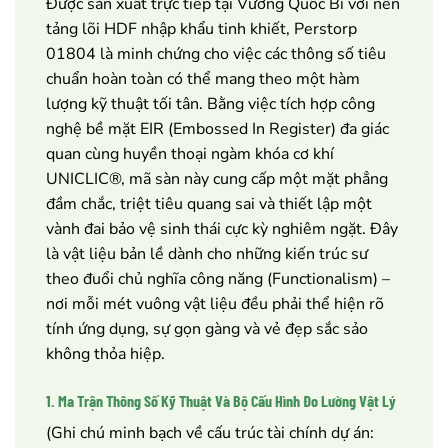
Được sản xuất trực tiếp tại Vương Quốc Bỉ với nền
tảng lõi HDF nhập khẩu tinh khiết, Perstorp
01804 là minh chứng cho việc các thông số tiêu
chuẩn hoàn toàn có thể mang theo một hàm
lượng kỹ thuật tối tân. Bằng việc tích hợp công
nghệ bề mặt EIR (Embossed In Register) đa giác
quan cùng huyền thoại ngàm khóa cơ khí
UNICLIC®, mã sàn này cung cấp một mặt phẳng
đầm chắc, triệt tiêu quang sai và thiết lập một
vành đai bảo vệ sinh thái cực kỳ nghiêm ngặt. Đây
là vật liệu bản lề dành cho những kiến trúc sư
theo đuổi chủ nghĩa công năng (Functionalism) –
nơi mỗi mét vuông vật liệu đều phải thể hiện rõ
tính ứng dụng, sự gọn gàng và vẻ đẹp sắc sảo
không thỏa hiệp.
1. Ma Trận Thông Số Kỹ Thuật Và Bộ Cấu Hình Đo Lường Vật Lý
(Ghi chú minh bạch về cấu trúc tài chính dự án: