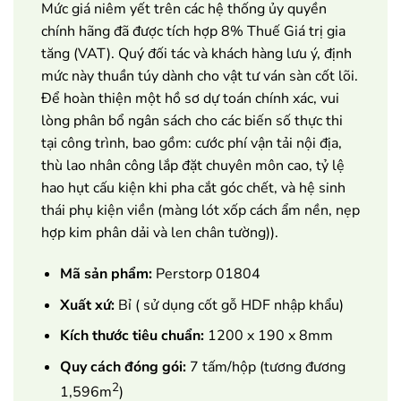
Mức giá niêm yết trên các hệ thống ủy quyền
chính hãng đã được tích hợp 8% Thuế Giá trị gia
tăng (VAT). Quý đối tác và khách hàng lưu ý, định
mức này thuần túy dành cho vật tư ván sàn cốt lõi.
Để hoàn thiện một hồ sơ dự toán chính xác, vui
lòng phân bổ ngân sách cho các biến số thực thi
tại công trình, bao gồm: cước phí vận tải nội địa,
thù lao nhân công lắp đặt chuyên môn cao, tỷ lệ
hao hụt cấu kiện khi pha cắt góc chết, và hệ sinh
thái phụ kiện viền (màng lót xốp cách ẩm nền, nẹp
hợp kim phân dải và len chân tường)).
Mã sản phẩm:
Perstorp 01804
Xuất xứ:
Bỉ ( sử dụng cốt gỗ HDF nhập khẩu)
Kích thước tiêu chuẩn:
1200 x 190 x 8mm
Quy cách đóng gói:
7 tấm/hộp (tương đương
2
1,596m
)