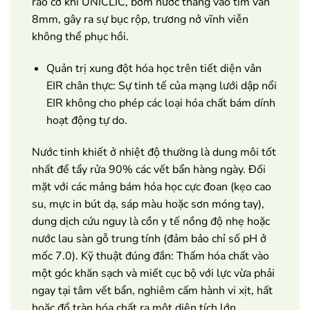
rào cơ khí UNICLIC, bơm nước thẳng vào tim ván
8mm, gây ra sự bục rộp, trương nở vĩnh viễn
không thể phục hồi.
Quản trị xung đột hóa học trên tiết diện vân
EIR chân thực: Sự tinh tế của mạng lưới dập nổi
EIR không cho phép các loại hóa chất bám dính
hoạt động tự do.
Nước tinh khiết ở nhiệt độ thường là dung môi tốt
nhất để tẩy rửa 90% các vết bẩn hàng ngày. Đối
mặt với các mảng bám hóa học cực đoan (kẹo cao
su, mực in bút dạ, sáp màu hoặc sơn móng tay),
dung dịch cứu nguy là cồn y tế nồng độ nhẹ hoặc
nước lau sàn gỗ trung tính (đảm bảo chỉ số pH ở
mốc 7.0). Kỹ thuật đúng đắn: Thấm hóa chất vào
một góc khăn sạch và miết cục bộ với lực vừa phải
ngay tại tâm vết bẩn, nghiêm cấm hành vi xịt, hất
hoặc đổ tràn hóa chất ra một diện tích lớn.