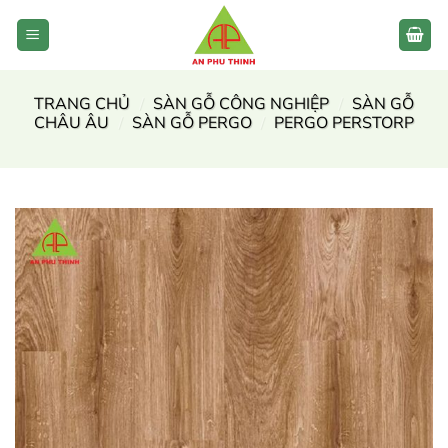
Bỏ
qua
nội
dung
TRANG CHỦ
/
SÀN GỖ CÔNG NGHIỆP
/
SÀN GỖ
CHÂU ÂU
/
SÀN GỖ PERGO
/
PERGO PERSTORP