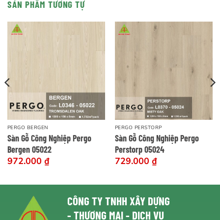
SẢN PHẨM TƯƠNG TỰ
PERGO BERGEN
PERGO PERSTORP
Sàn Gỗ Công Nghiệp Pergo
Sàn Gỗ Công Nghiệp Pergo
Bergen 05022
Perstorp 05024
972.000
₫
729.000
₫
CÔNG TY TNHH XÂY DỰNG
- THƯƠNG MẠI - DỊCH VỤ