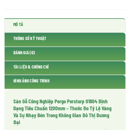
MÔ TẢ
THÔNG SỐ KỸ THUẬT
ĐÁNH GIÁ (0)
TÀI LIỆU & CHỨNG CHỈ
HÌNH ẢNH CÔNG TRÌNH
Sàn Gỗ Công Nghiệp Pergo Perstorp 01804 Định
Dạng Tiêu Chuẩn 1200mm – Thước Đo Tỷ Lệ Vàng
Và Sự Nhạy Bén Trong Không Gian Đô Thị Đương
Đại