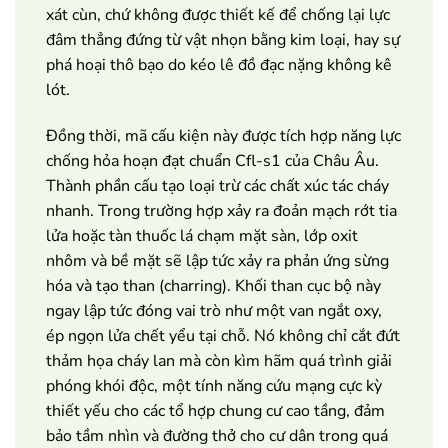
xát cùn, chứ không được thiết kế để chống lại lực
đâm thẳng đứng từ vật nhọn bằng kim loại, hay sự
phá hoại thô bạo do kéo lê đồ đạc nặng không kê
lót.
Đồng thời, mã cấu kiện này được tích hợp năng lực
chống hỏa hoạn đạt chuẩn Cfl-s1 của Châu Âu.
Thành phần cấu tạo loại trừ các chất xúc tác cháy
nhanh. Trong trường hợp xảy ra đoản mạch rớt tia
lửa hoặc tàn thuốc lá chạm mặt sàn, lớp oxit
nhôm và bề mặt sẽ lập tức xảy ra phản ứng sừng
hóa và tạo than (charring). Khối than cục bộ này
ngay lập tức đóng vai trò như một van ngắt oxy,
ép ngọn lửa chết yểu tại chỗ. Nó không chỉ cắt đứt
thảm họa cháy lan mà còn kìm hãm quá trình giải
phóng khói độc, một tính năng cứu mạng cực kỳ
thiết yếu cho các tổ hợp chung cư cao tầng, đảm
bảo tầm nhìn và đường thở cho cư dân trong quá