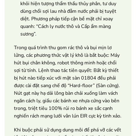
khỏi hiện tượng thẩm thấu thủy phân, tư duy
dùng chổi sợi lau nhà đẫm nước phải bị tuyệt
diệt. Phương pháp tiếp cận bề mặt chỉ xoay
quanh: “Cách ly nước thô và Cấp ẩm màng
sương”.
Trong quá trình thu gom rác thô và bụi mịn lơ
lửng, các phương thức vật lý khô là bắt buộc: Máy
hút bụi chân không, robot thông minh hoặc chổi
sợi từ tính. Lệnh thao tác tiên quyết: Bất kỳ thiết
bị hút nào tiếp xúc với mặt sàn 01804 đều phải
được cài đặt sang chế độ “Hard-floor” (Sàn cứng).
Nút gạt này hạ dải lông bàn chải xuống làm vách
ngăn cách ly, giấu các bánh xe nhựa cứng vào bên
trong, triệt tiêu 100% rủi ro bánh xe sắc cạnh
nghiến rách mạng lưới vân lún EIR cực kỳ tinh xảo.
Khi buộc phải sử dụng dung môi để phá vỡ các vết