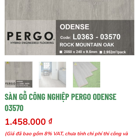
SÀN GỖ CÔNG NGHIỆP PERGO ODENSE
03570
1.458.000
₫
(Giá đã bao gồm 8% VAT, chưa tính chi phí thi công và