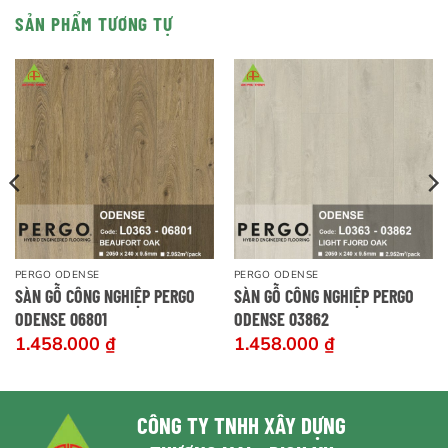
SẢN PHẨM TƯƠNG TỰ
PERGO ODENSE
PERGO ODENSE
SÀN GỖ CÔNG NGHIỆP PERGO
SÀN GỖ CÔNG NGHIỆP PERGO
ODENSE 06801
ODENSE 03862
1.458.000
₫
1.458.000
₫
CÔNG TY TNHH XÂY DỰNG