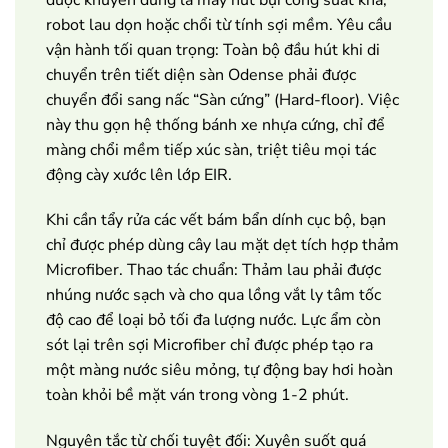
robot lau dọn hoặc chổi từ tính sợi mềm. Yêu cầu
vận hành tối quan trọng: Toàn bộ đầu hút khi di
chuyển trên tiết diện sàn Odense phải được
chuyển đổi sang nấc “Sàn cứng” (Hard-floor). Việc
này thu gọn hệ thống bánh xe nhựa cứng, chỉ để
màng chổi mềm tiếp xúc sàn, triệt tiêu mọi tác
động cày xước lên lớp EIR.
Khi cần tẩy rửa các vết bám bẩn dính cục bộ, bạn
chỉ được phép dùng cây lau mặt dẹt tích hợp thảm
Microfiber. Thao tác chuẩn: Thảm lau phải được
nhúng nước sạch và cho qua lồng vắt ly tâm tốc
độ cao để loại bỏ tối đa lượng nước. Lực ẩm còn
sót lại trên sợi Microfiber chỉ được phép tạo ra
một màng nước siêu mỏng, tự động bay hơi hoàn
toàn khỏi bề mặt ván trong vòng 1-2 phút.
Nguyên tắc từ chối tuyệt đối: Xuyên suốt quá