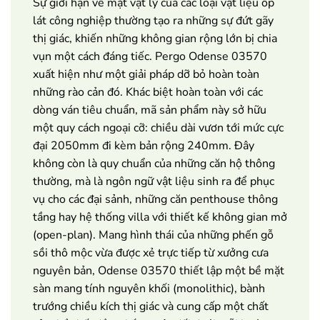
Sự giới hạn về mặt vật lý của các loại vật liệu ốp
lát công nghiệp thường tạo ra những sự đứt gãy
thị giác, khiến những không gian rộng lớn bị chia
vụn một cách đáng tiếc. Pergo Odense 03570
xuất hiện như một giải pháp dỡ bỏ hoàn toàn
những rào cản đó. Khác biệt hoàn toàn với các
dòng ván tiêu chuẩn, mã sản phẩm này sở hữu
một quy cách ngoại cỡ: chiều dài vươn tới mức cực
đại 2050mm đi kèm bản rộng 240mm. Đây
không còn là quy chuẩn của những căn hộ thông
thường, mà là ngôn ngữ vật liệu sinh ra để phục
vụ cho các đại sảnh, những căn penthouse thông
tầng hay hệ thống villa với thiết kế không gian mở
(open-plan). Mang hình thái của những phến gỗ
sồi thô mộc vừa được xẻ trực tiếp từ xưởng cưa
nguyên bản, Odense 03570 thiết lập một bề mặt
sàn mang tính nguyên khối (monolithic), bành
trướng chiều kích thị giác và cung cấp một chất