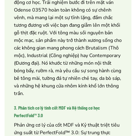
động cơ học. Trải nghiệm bước đi trên mặt ván
Odense 03570 hoàn toàn không có sự chênh
vênh, mà mang lại một sự tĩnh lặng, đầm chắc
tương đương với việc bạn đang giẫm lên một khối
gỗ thịt đặc ruột. Với tông màu sồi nguyên bản
mộc mạc, sản phẩm này trở thành xương sống cho
các không gian mang phong cách Brutalism (Thô
mộc), Industrial (Công nghiệp) hay Contemporary
(Đương đại). Nó khước từ những món nội thất
bóng bẩy, rườm rà, mà yêu cầu sự song hành cùng
bê tông mài, tường đá tự nhiên chẻ tay, da bò sáp,
và những hệ khung cửa nhôm kính khổ lớn thông
trần.
3. Phân tích cơ lý tính cốt MDF và Hệ thống cơ học
PerfectFold™ 3.0
Phản ứng cơ lý của cốt MDF và Kỷ thuật triệt tiêu
ứng suất từ PerfectFold™ 3.0: Sự trung thực