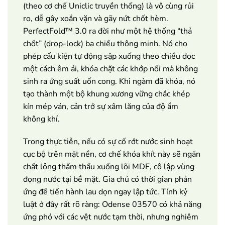
(theo cơ chế Uniclic truyền thống) là vô cùng rủi
ro, dễ gây xoắn vặn và gãy nứt chốt hèm.
PerfectFold™ 3.0 ra đời như một hệ thống “thả
chốt” (drop-lock) ba chiều thông minh. Nó cho
phép cấu kiện tự động sập xuống theo chiều dọc
một cách êm ái, khóa chặt các khớp nối mà không
sinh ra ứng suất uốn cong. Khi ngàm đã khóa, nó
tạo thành một bộ khung xương vững chắc khép
kín mép ván, cản trở sự xâm lăng của độ ẩm
không khí.
Trong thực tiễn, nếu có sự cố rớt nước sinh hoạt
cục bộ trên mặt nền, cơ chế khóa khít này sẽ ngăn
chất lỏng thẩm thấu xuống lõi MDF, cô lập vùng
đọng nước tại bề mặt. Gia chủ có thời gian phản
ứng để tiến hành lau dọn ngay lập tức. Tính kỷ
luật ở đây rất rõ ràng: Odense 03570 có khả năng
ứng phó với các vệt nước tạm thời, nhưng nghiêm