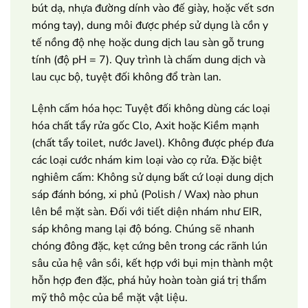
bút dạ, nhựa đường dính vào đế giày, hoặc vết sơn
móng tay), dung môi được phép sử dụng là cồn y
tế nồng độ nhẹ hoặc dung dịch lau sàn gỗ trung
tính (độ pH = 7). Quy trình là chấm dung dịch và
lau cục bộ, tuyệt đối không đổ tràn lan.
Lệnh cấm hóa học: Tuyệt đối không dùng các loại
hóa chất tẩy rửa gốc Clo, Axit hoặc Kiềm mạnh
(chất tẩy toilet, nước Javel). Không được phép đưa
các loại cước nhám kim loại vào cọ rửa. Đặc biệt
nghiêm cấm: Không sử dụng bất cứ loại dung dịch
sáp đánh bóng, xi phủ (Polish / Wax) nào phun
lên bề mặt sàn. Đối với tiết diện nhám như EIR,
sáp không mang lại độ bóng. Chúng sẽ nhanh
chóng đông đặc, kẹt cứng bên trong các rãnh lún
sâu của hệ vân sồi, kết hợp với bụi mịn thành một
hỗn hợp đen đặc, phá hủy hoàn toàn giá trị thẩm
mỹ thô mộc của bề mặt vật liệu.