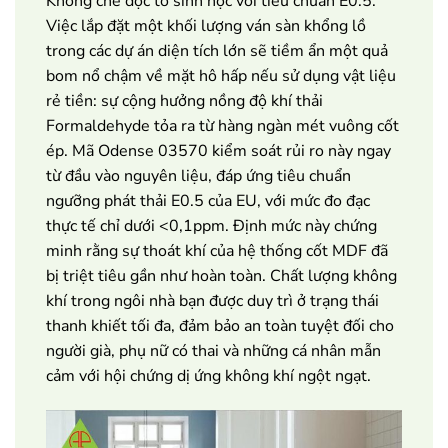
Khống chế độc tố sinh học với tiêu chuẩn E0.5:
Việc lắp đặt một khối lượng ván sàn khổng lồ
trong các dự án diện tích lớn sẽ tiềm ẩn một quả
bom nổ chậm về mặt hô hấp nếu sử dụng vật liệu
rẻ tiền: sự cộng hưởng nồng độ khí thải
Formaldehyde tỏa ra từ hàng ngàn mét vuông cốt
ép. Mã Odense 03570 kiểm soát rủi ro này ngay
từ đầu vào nguyên liệu, đáp ứng tiêu chuẩn
ngưỡng phát thải E0.5 của EU, với mức đo đạc
thực tế chỉ dưới <0,1ppm. Định mức này chứng
minh rằng sự thoát khí của hệ thống cốt MDF đã
bị triệt tiêu gần như hoàn toàn. Chất lượng không
khí trong ngôi nhà bạn được duy trì ở trạng thái
thanh khiết tối đa, đảm bảo an toàn tuyệt đối cho
người già, phụ nữ có thai và những cá nhân mẫn
cảm với hội chứng dị ứng không khí ngột ngạt.