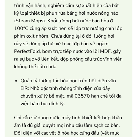
trình vận hành, nghiêm cấm sự xuất hiện của bất
kỳ loại thiết bị phun rửa bằng hơi nước nóng nào
(Steam Mops). Khối lượng hơi nước bão hòa ở
100°C cùng áp suất nén sẽ lập tức nướng chín lớp
phim oxit nhôm. Chưa dừng lại ở đó, luồng hơi
này sẽ dùng áp lực xé toạc lớp bảo vệ ngàm
PerfectFold, bơm trực tiếp nước vào lõi MDF, gây
ra sự bục vỡ liên kết, dộp phồng cấu trúc vĩnh viễn
không thể cứu chữa.
Quản lý tương tác hóa học trên tiết diện vân
EIR: Nhờ đặc tính chống tĩnh điện của dây
chuyền xử lý bề mặt, mã 03570 hạn chế tối đa
việc bám bụi dính lỳ.
Chỉ cần sử dụng nước máy tinh khiết kết hợp khăn
ẩm là đủ giải quyết mọi nhu cầu làm sạch cơ bản.
Đối diện với các vết ố hóa học cứng đầu (vết mực