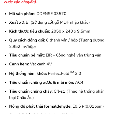
cước vận chuyển).
Mã sản phẩm:
ODENSE 03570
Xuất xứ:
Bỉ (Sử dụng cốt gỗ MDF nhập khẩu)
Kích thước tiêu chuẩn:
2050 x 240 x 9.5mm
Quy cách đóng gói:
6 thanh ván / hộp (Tương đương
2.952 m²/hộp)
Tiêu chuẩn bề mặt:
EIR – Công nghệ vân trùng vân
Cạnh hèm:
Vát cạnh 4V
TM
Hệ thống hèm khóa:
PerfectFold
3.0
Tiêu chuẩn chống xước & mài mòn:
AC4
Tiêu chuẩn chống cháy:
Cfl-s1 (Theo hệ thống phân
loại Châu Âu)
Nồng độ phát thải formaldehyde:
E0.5 (<0,01ppm)