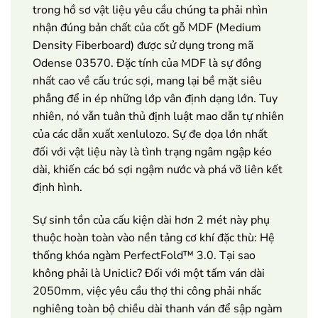
trong hồ sơ vật liệu yêu cầu chúng ta phải nhìn
nhận đúng bản chất của cốt gỗ MDF (Medium
Density Fiberboard) được sử dụng trong mã
Odense 03570. Đặc tính của MDF là sự đồng
nhất cao về cấu trúc sợi, mang lại bề mặt siêu
phẳng để in ép những lớp vân định dạng lớn. Tuy
nhiên, nó vẫn tuân thủ định luật mao dẫn tự nhiên
của các dẫn xuất xenlulozo. Sự đe dọa lớn nhất
đối với vật liệu này là tình trạng ngâm ngập kéo
dài, khiến các bó sợi ngậm nước và phá vỡ liên kết
định hình.
Sự sinh tồn của cấu kiện dài hơn 2 mét này phụ
thuộc hoàn toàn vào nền tảng cơ khí đặc thù: Hệ
thống khóa ngàm PerfectFold™ 3.0. Tại sao
không phải là Uniclic? Đối với một tấm ván dài
2050mm, việc yêu cầu thợ thi công phải nhấc
nghiêng toàn bộ chiều dài thanh ván để sập ngàm