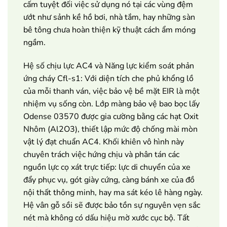
cấm tuyệt đối việc sử dụng nó tại các vùng đệm
ướt như sảnh kề hồ bơi, nhà tắm, hay những sàn
bê tông chưa hoàn thiện kỹ thuật cách ẩm móng
ngầm.
Hệ số chịu lực AC4 và Năng lực kiểm soát phản
ứng cháy Cfl-s1: Với diện tích che phủ khổng lồ
của mỗi thanh ván, việc bảo vệ bề mặt EIR là một
nhiệm vụ sống còn. Lớp màng bảo vệ bao bọc lấy
Odense 03570 được gia cường bằng các hạt Oxit
Nhôm (Al2O3), thiết lập mức độ chống mài mòn
vật lý đạt chuẩn AC4. Khối khiên vô hình này
chuyên trách việc hứng chịu và phân tán các
nguồn lực cọ xát trực tiếp: lực di chuyển của xe
đẩy phục vụ, gót giày cứng, càng bánh xe của đồ
nội thất thông minh, hay ma sát kéo lê hàng ngày.
Hệ vân gỗ sồi sẽ được bảo tồn sự nguyên vẹn sắc
nét mà không có dấu hiệu mờ xước cục bộ. Tất