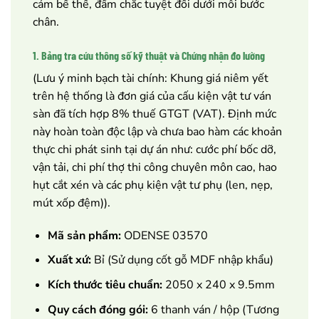
cảm bề thế, đầm chắc tuyệt đối dưới mỗi bước
chân.
1. Bảng tra cứu thông số kỹ thuật và Chứng nhận đo lường
(Lưu ý minh bạch tài chính: Khung giá niêm yết
trên hệ thống là đơn giá của cấu kiện vật tư ván
sàn đã tích hợp 8% thuế GTGT (VAT). Định mức
này hoàn toàn độc lập và chưa bao hàm các khoản
thực chi phát sinh tại dự án như: cước phí bốc dỡ,
vận tải, chi phí thợ thi công chuyên môn cao, hao
hụt cắt xén và các phụ kiện vật tư phụ (len, nẹp,
mút xốp đệm)).
Mã sản phẩm:
ODENSE 03570
Xuất xứ:
Bỉ (Sử dụng cốt gỗ MDF nhập khẩu)
Kích thước tiêu chuẩn:
2050 x 240 x 9.5mm
Quy cách đóng gói:
6 thanh ván / hộp (Tương