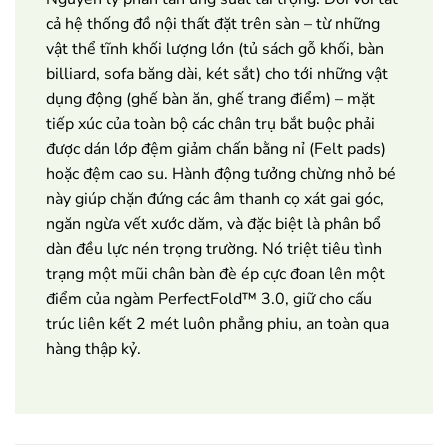
cả hệ thống đồ nội thất đặt trên sàn – từ những
vật thể tĩnh khối lượng lớn (tủ sách gỗ khối, bàn
billiard, sofa băng dài, két sắt) cho tới những vật
dụng động (ghế bàn ăn, ghế trang điểm) – mặt
tiếp xúc của toàn bộ các chân trụ bắt buộc phải
được dán lớp đệm giảm chấn bằng nỉ (Felt pads)
hoặc đệm cao su. Hành động tưởng chừng nhỏ bé
này giúp chặn đứng các âm thanh cọ xát gai góc,
ngăn ngừa vết xước dăm, và đặc biệt là phân bổ
dàn đều lực nén trọng trường. Nó triệt tiêu tình
trạng một mũi chân bàn đè ép cực đoan lên một
điểm của ngàm PerfectFold™ 3.0, giữ cho cấu
trúc liên kết 2 mét luôn phẳng phiu, an toàn qua
hàng thập kỷ.