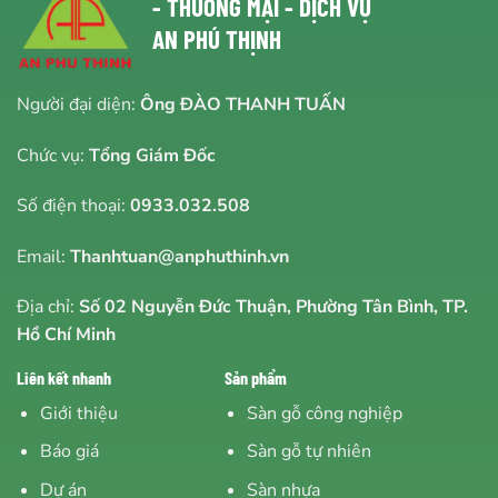
- THƯƠNG MẠI - DỊCH VỤ
AN PHÚ THỊNH
Người đại diện:
Ông ĐÀO THANH TUẤN
Chức vụ:
Tổng Giám Đốc
Số điện thoại:
0933.032.508
Email:
Thanhtuan@anphuthinh.vn
Địa chỉ:
Số 02 Nguyễn Đức Thuận, Phường Tân Bình, TP.
Hồ Chí Minh
Liên kết nhanh
Sản phẩm
Giới thiệu
Sàn gỗ công nghiệp
Báo giá
Sàn gỗ tự nhiên
Dự án
Sàn nhựa