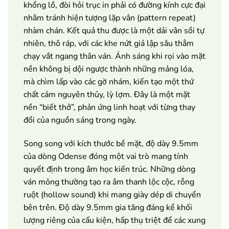
khổng lồ, đòi hỏi trục in phải có đường kính cực đại
nhằm tránh hiện tượng lặp vân (pattern repeat)
nhàm chán. Kết quả thu được là một dải vân sồi tự
nhiên, thô ráp, với các khe nứt giả lập sâu thẳm
chạy vắt ngang thân ván. Ánh sáng khi rọi vào mặt
nền không bị dội ngược thành những mảng lóa,
mà chìm lấp vào các gờ nhám, kiến tạo một thứ
chất cảm nguyên thủy, lỳ lợm. Đây là một mặt
nền “biết thở”, phản ứng linh hoạt với từng thay
đổi của nguồn sáng trong ngày.
Song song với kích thước bề mặt, độ dày 9.5mm
của dòng Odense đóng một vai trò mang tính
quyết định trong âm học kiến trúc. Những dòng
ván mỏng thường tạo ra âm thanh lộc cộc, rỗng
ruột (hollow sound) khi mang giày dép di chuyển
bên trên. Độ dày 9.5mm gia tăng đáng kể khối
lượng riêng của cấu kiện, hấp thụ triệt để các xung