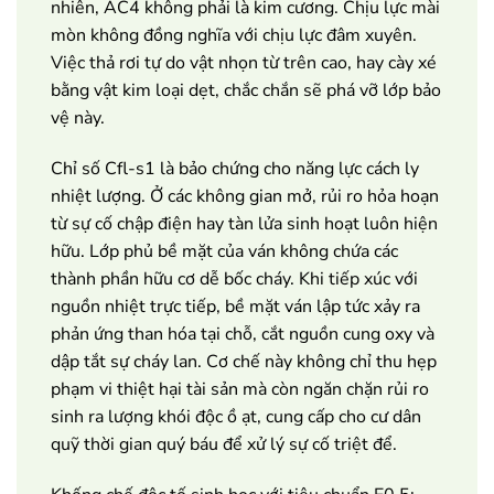
nhiên, AC4 không phải là kim cương. Chịu lực mài
mòn không đồng nghĩa với chịu lực đâm xuyên.
Việc thả rơi tự do vật nhọn từ trên cao, hay cày xé
bằng vật kim loại dẹt, chắc chắn sẽ phá vỡ lớp bảo
vệ này.
Chỉ số Cfl-s1 là bảo chứng cho năng lực cách ly
nhiệt lượng. Ở các không gian mở, rủi ro hỏa hoạn
từ sự cố chập điện hay tàn lửa sinh hoạt luôn hiện
hữu. Lớp phủ bề mặt của ván không chứa các
thành phần hữu cơ dễ bốc cháy. Khi tiếp xúc với
nguồn nhiệt trực tiếp, bề mặt ván lập tức xảy ra
phản ứng than hóa tại chỗ, cắt nguồn cung oxy và
dập tắt sự cháy lan. Cơ chế này không chỉ thu hẹp
phạm vi thiệt hại tài sản mà còn ngăn chặn rủi ro
sinh ra lượng khói độc ồ ạt, cung cấp cho cư dân
quỹ thời gian quý báu để xử lý sự cố triệt để.