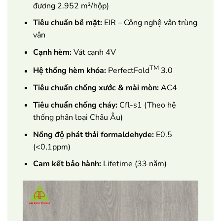
đương 2.952 m²/hộp)
Tiêu chuẩn bề mặt:
EIR – Công nghệ vân trùng
vân
Cạnh hèm:
Vát cạnh 4V
TM
Hệ thống hèm khóa:
PerfectFold
3.0
Tiêu chuẩn chống xước & mài mòn:
AC4
Tiêu chuẩn chống cháy:
Cfl-s1 (Theo hệ
thống phân loại Châu Âu)
Nồng độ phát thải formaldehyde:
E0.5
(<0,1ppm)
Cam kết bảo hành:
Lifetime (33 năm)