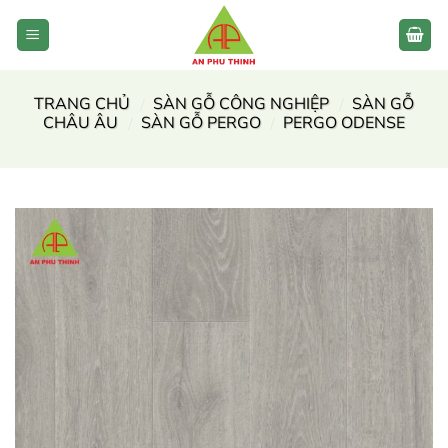
Bỏ
qua
nội
dung
TRANG CHỦ
/
SÀN GỖ CÔNG NGHIỆP
/
SÀN GỖ
CHÂU ÂU
/
SÀN GỖ PERGO
/
PERGO ODENSE