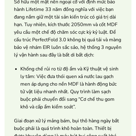
Sở hữu một mặt nền ngoại cỡ với định mức bảo
hành Lifetime 33 năm đồng nghĩa với việc bạn
đang nắm giữ một tài sản kiến trúc có giá trị dài
hạn. Tuy nhiên, kích thước 2050mm và cốt MDF
yêu cầu một chế độ chăm sóc cực kỳ kỷ luật. Để
cấu trúc PerfectFold 3.0 không bị quá tải và màng
bảo vệ nhám EIR luôn sắc sảo, hệ thống 3 nguyên
lý vận hành sau đây là bất di bất dịch:
Khống chế rủi ro từ độ ẩm và Kỹ thuật vệ sinh
ly tâm: Việc đưa thói quen xả nước lau gạch
men áp dụng cho nền MDF là hành động bức
tử vật liệu nhanh nhất. Quy trình làm sạch
buộc phải chuyển đổi sang “Cơ chế thu gom
khô và cấp ẩm kiểm soát”.
Giai đoạn xử lý mảng bám, bụi thô hàng ngày bắt
buộc phải là quá trình khô hoàn toàn. Thiết bị
được khuyên dùng là máy hút bụi công suất khá,