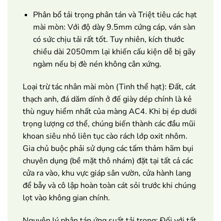
Phân bổ tải trọng phân tán và Triệt tiêu các hạt
mài mòn: Với độ dày 9.5mm cứng cáp, ván sàn
có sức chịu tải rất tốt. Tuy nhiên, kích thước
chiều dài 2050mm lại khiến cấu kiện dễ bị gãy
ngàm nếu bị đè nén không cân xứng.
Loại trừ tác nhân mài mòn (Tinh thể hạt): Đất, cát
thạch anh, đá dăm dính ở đế giày dép chính là kẻ
thù nguy hiểm nhất của màng AC4. Khi bị ép dưới
trọng lượng cơ thể, chúng biến thành các đầu mũi
khoan siêu nhỏ liên tục cào rách lớp oxit nhôm.
Gia chủ buộc phải sử dụng các tấm thảm hãm bụi
chuyên dụng (bề mặt thô nhám) đặt tại tất cả các
cửa ra vào, khu vực giáp sân vườn, cửa hành lang
để bẫy và cô lập hoàn toàn cát sỏi trước khi chúng
lọt vào không gian chính.
Nguyên lý phân tán ứng suất tải trọng: Đối với tất