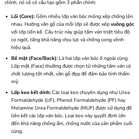
chỉnh, nó sẽ có cấu tạo gồm 3 phần chính:
Lõi (Core):
Gồm nhiều lớp ván bóc mỏng xếp chồng lên
nhau. Hướng vân gỗ của mỗi lớp sẽ được xếp
vuông góc
với lớp liền kề. Cấu trúc này giúp tấm ván triệt tiêu độ
co ngót, tăng khả năng chịu lực và chống cong vênh
hiệu quả.
Bề mặt (Face/Back):
Là hai lớp ván bóc ở ngoài cùng.
Lớp mặt (Face) thường được chọn từ những tấm ván có
chất lượng tốt nhất, vân gỗ đẹp để đảm bảo tính thẩm
mỹ.
Lớp keo kết dính:
Các loại keo chuyên dụng như Urea
Formaldehyde (UF), Phenol Formaldehyde (PF) hay
Melamine Urea Formaldehyde (MUF) được sử dụng để
liên kết các lớp ván bóc. Loại keo này quyết định lớn
đến khả năng chống ẩm, chống nước của sản phẩm cuối
cùng.