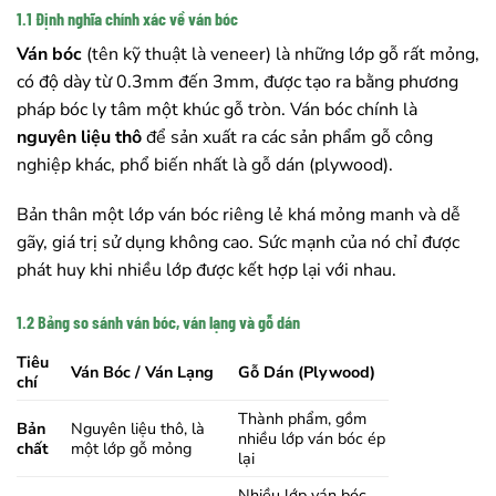
1.1 Định nghĩa chính xác về ván bóc
Ván bóc
(tên kỹ thuật là veneer) là những lớp gỗ rất mỏng,
có độ dày từ 0.3mm đến 3mm, được tạo ra bằng phương
pháp bóc ly tâm một khúc gỗ tròn. Ván bóc chính là
nguyên liệu thô
để sản xuất ra các sản phẩm gỗ công
nghiệp khác, phổ biến nhất là gỗ dán (plywood).
Bản thân một lớp ván bóc riêng lẻ khá mỏng manh và dễ
gãy, giá trị sử dụng không cao. Sức mạnh của nó chỉ được
phát huy khi nhiều lớp được kết hợp lại với nhau.
1.2 Bảng so sánh ván bóc, ván lạng và gỗ dán
Tiêu
Ván Bóc / Ván Lạng
Gỗ Dán (Plywood)
chí
Thành phẩm, gồm
Bản
Nguyên liệu thô, là
nhiều lớp ván bóc ép
chất
một lớp gỗ mỏng
lại
Nhiều lớp ván bóc