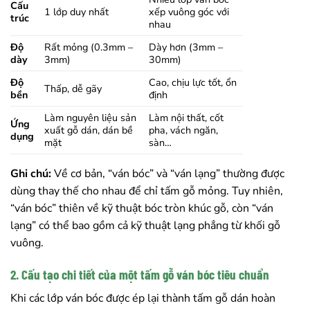
Cấu
1 lớp duy nhất
xếp vuông góc với
trúc
nhau
Độ
Rất mỏng (0.3mm –
Dày hơn (3mm –
dày
3mm)
30mm)
Độ
Cao, chịu lực tốt, ổn
Thấp, dễ gãy
bền
định
Làm nguyên liệu sản
Làm nội thất, cốt
Ứng
xuất gỗ dán, dán bề
pha, vách ngăn,
dụng
mặt
sàn…
Ghi chú:
Về cơ bản, “ván bóc” và “ván lạng” thường được
dùng thay thế cho nhau để chỉ tấm gỗ mỏng. Tuy nhiên,
“ván bóc” thiên về kỹ thuật bóc tròn khúc gỗ, còn “ván
lạng” có thể bao gồm cả kỹ thuật lạng phẳng từ khối gỗ
vuông.
2. Cấu tạo chi tiết của một tấm gỗ ván bóc tiêu chuẩn
Khi các lớp ván bóc được ép lại thành tấm gỗ dán hoàn