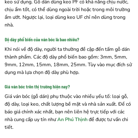
keo sử dụng. Gỗ dán dùng keo PF có khả năng chịu nước,
chịu ẩm tốt, có thể dùng ngoài trời hoặc trong môi trường
ẩm ướt. Ngược lại, loại dùng keo UF chỉ nên dùng trong
nhà.
Độ dày phổ biến của ván bóc là bao nhiêu?
Khi nói về độ dày, người ta thường đề cập đến tấm gỗ dán
thành phẩm. Các độ dày phổ biến bao gồm: 3mm, 5mm,
9mm, 12mm, 15mm, 18mm, 25mm. Tùy vào mục đích sử
dụng mà lựa chọn độ dày phù hợp.
Giá ván bóc trên thị trường hiện nay?
Giá ván bóc (gỗ dán) phụ thuộc vào nhiều yếu tố: loại gỗ,
độ dày, loại keo, chất lượng bề mặt và nhà sản xuất. Để có
báo giá chính xác nhất, bạn nên liên hệ trực tiếp với các
nhà cung cấp uy tín như
An Phú Thịnh
để được tư vấn chi
tiết.