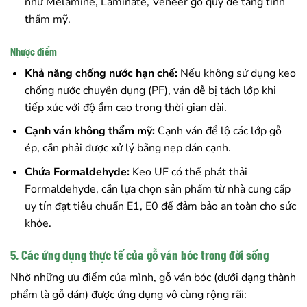
như Melamine, Laminate, Veneer gỗ quý để tăng tính
thẩm mỹ.
Nhược điểm
Khả năng chống nước hạn chế:
Nếu không sử dụng keo
chống nước chuyên dụng (PF), ván dễ bị tách lớp khi
tiếp xúc với độ ẩm cao trong thời gian dài.
Cạnh ván không thẩm mỹ:
Cạnh ván để lộ các lớp gỗ
ép, cần phải được xử lý bằng nẹp dán cạnh.
Chứa Formaldehyde:
Keo UF có thể phát thải
Formaldehyde, cần lựa chọn sản phẩm từ nhà cung cấp
uy tín đạt tiêu chuẩn E1, E0 để đảm bảo an toàn cho sức
khỏe.
5. Các ứng dụng thực tế của gỗ ván bóc trong đời sống
Nhờ những ưu điểm của mình, gỗ ván bóc (dưới dạng thành
phẩm là gỗ dán) được ứng dụng vô cùng rộng rãi: