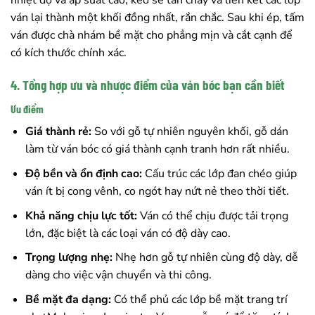
nhiệt độ và áp suất cao, keo sẽ tan chảy và liên kết các lớp
ván lại thành một khối đồng nhất, rắn chắc. Sau khi ép, tấm
ván được chà nhám bề mặt cho phẳng mịn và cắt cạnh để
có kích thước chính xác.
4. Tổng hợp ưu và nhược điểm của ván bóc bạn cần biết
Ưu điểm
Giá thành rẻ:
So với gỗ tự nhiên nguyên khối, gỗ dán
làm từ ván bóc có giá thành cạnh tranh hơn rất nhiều.
Độ bền và ổn định cao:
Cấu trúc các lớp đan chéo giúp
ván ít bị cong vênh, co ngót hay nứt nẻ theo thời tiết.
Khả năng chịu lực tốt:
Ván có thể chịu được tải trọng
lớn, đặc biệt là các loại ván có độ dày cao.
Trọng lượng nhẹ:
Nhẹ hơn gỗ tự nhiên cùng độ dày, dễ
dàng cho việc vận chuyển và thi công.
Bề mặt đa dạng:
Có thể phủ các lớp bề mặt trang trí