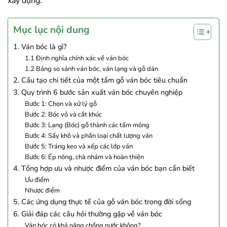
xây dựng.
Mục lục nội dung
1. Ván bóc là gì?
1.1 Định nghĩa chính xác về ván bóc
1.2 Bảng so sánh ván bóc, ván lạng và gỗ dán
2. Cấu tạo chi tiết của một tấm gỗ ván bóc tiêu chuẩn
3. Quy trình 6 bước sản xuất ván bóc chuyên nghiệp
Bước 1: Chọn và xử lý gỗ
Bước 2: Bóc vỏ và cắt khúc
Bước 3: Lạng (Bóc) gỗ thành các tấm mỏng
Bước 4: Sấy khô và phân loại chất lượng ván
Bước 5: Tráng keo và xếp các lớp ván
Bước 6: Ép nóng, chà nhám và hoàn thiện
4. Tổng hợp ưu và nhược điểm của ván bóc bạn cần biết
Ưu điểm
Nhược điểm
5. Các ứng dụng thực tế của gỗ ván bóc trong đời sống
6. Giải đáp các câu hỏi thường gặp về ván bóc
Ván bóc có khả năng chống nước không?