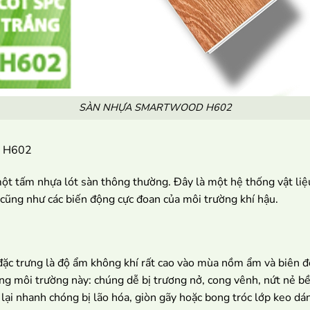
SÀN NHỰA SMARTWOOD H602
d H602
tấm nhựa lót sàn thông thường. Đây là một hệ thống vật liệu 
i cũng như các biến động cực đoan của môi trường khí hậu.
đặc trưng là độ ẩm không khí rất cao vào mùa nồm ẩm và biên độ
môi trường này: chúng dễ bị trương nở, cong vênh, nứt nẻ bề mặ
lại nhanh chóng bị lão hóa, giòn gãy hoặc bong tróc lớp keo dán