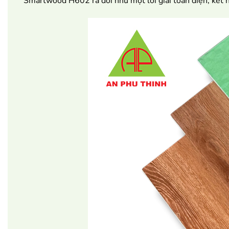
Smartwood H602 ra đời như một lời giải toàn diện, kết hợ