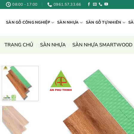
Bỏ
08:00 - 17:00
0961.57.33.66
qua
nội
SÀN GỖ CÔNG NGHIỆP
SÀN NHỰA
SÀN GỖ TỰ NHIÊN
SÀ
dung
TRANG CHỦ
/
SÀN NHỰA
/
SÀN NHỰA SMARTWOOD