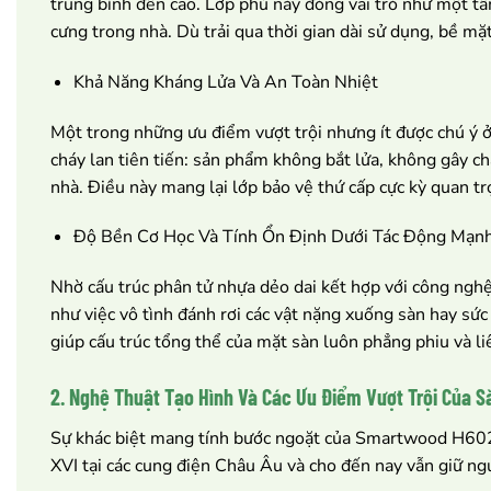
trung bình đến cao. Lớp phủ này đóng vai trò như một tấ
cưng trong nhà. Dù trải qua thời gian dài sử dụng, bề 
Khả Năng Kháng Lửa Và An Toàn Nhiệt
Một trong những ưu điểm vượt trội nhưng ít được chú ý
cháy lan tiên tiến: sản phẩm không bắt lửa, không gây chá
nhà. Điều này mang lại lớp bảo vệ thứ cấp cực kỳ quan t
Độ Bền Cơ Học Và Tính Ổn Định Dưới Tác Động Mạn
Nhờ cấu trúc phân tử nhựa dẻo dai kết hợp với công nghệ
như việc vô tình đánh rơi các vật nặng xuống sàn hay sức
giúp cấu trúc tổng thể của mặt sàn luôn phẳng phiu và li
2. Nghệ Thuật Tạo Hình Và Các Ưu Điểm Vượt Trội Của
Sự khác biệt mang tính bước ngoặt của Smartwood H602 n
XVI tại các cung điện Châu Âu và cho đến nay vẫn giữ ngu