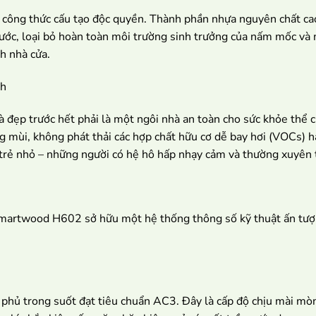
công thức cấu tạo độc quyền. Thành phần nhựa nguyên chất cao 
ớc, loại bỏ hoàn toàn môi trường sinh trưởng của nấm mốc và m
h nhà cửa.
nh
à đẹp trước hết phải là một ngôi nhà an toàn cho sức khỏe thể
ng mùi, không phát thải các hợp chất hữu cơ dễ bay hơi (VOCs)
 trẻ nhỏ – những người có hệ hô hấp nhạy cảm và thường xuyên t
 Smartwood H602 sở hữu một hệ thống thông số kỹ thuật ấn tượ
ủ trong suốt đạt tiêu chuẩn AC3. Đây là cấp độ chịu mài mòn 