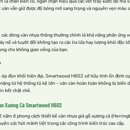
m lá chắn kiên cố, ngăn chặn hiệu quả các vết trầy xước do ma 
mặt sàn vẫn giữ được độ bóng mờ sang trọng và nguyên vẹn màu s
 ở các dòng sàn nhựa thông thường chính là khả năng phản ứng
y nổ và tuyệt đối không tạo ra các tia lửa hay lượng khói độc lớ
rọng cho không gian sống của bạn.
h
 ép đùn khối hiện đại, Smartwood H602 sở hữu tính ổn định cực
 nặng từ hệ thống tủ kệ lớn – ván sàn hoàn toàn không bị biến 
ên kết chặt chẽ.
 Sàn Xương Cá Smartwood H602
ằm ở phong cách thiết kế sàn nhựa giả gỗ xương cá (Herringbon
yên sức hút mãnh liệt trong các công trình kiến trúc cao cấp.