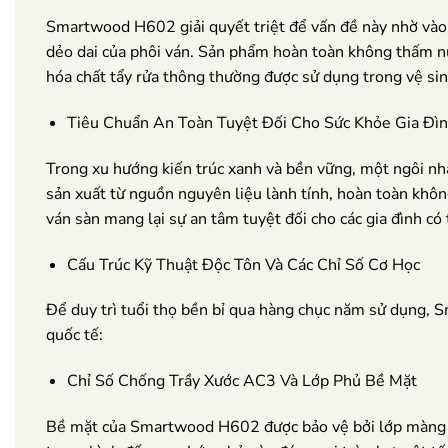
Smartwood H602 giải quyết triệt để vấn đề này nhờ vào 
dẻo dai của phôi ván. Sản phẩm hoàn toàn không thấm nư
hóa chất tẩy rửa thông thường được sử dụng trong vệ sin
Tiêu Chuẩn An Toàn Tuyệt Đối Cho Sức Khỏe Gia Đì
Trong xu hướng kiến trúc xanh và bền vững, một ngôi nh
sản xuất từ nguồn nguyên liệu lành tính, hoàn toàn khô
ván sàn mang lại sự an tâm tuyệt đối cho các gia đình có
Cấu Trúc Kỹ Thuật Độc Tôn Và Các Chỉ Số Cơ Học
Để duy trì tuổi thọ bền bỉ qua hàng chục năm sử dụng,
quốc tế:
Chỉ Số Chống Trầy Xước AC3 Và Lớp Phủ Bề Mặt
Bề mặt của Smartwood H602 được bảo vệ bởi lớp màng ph