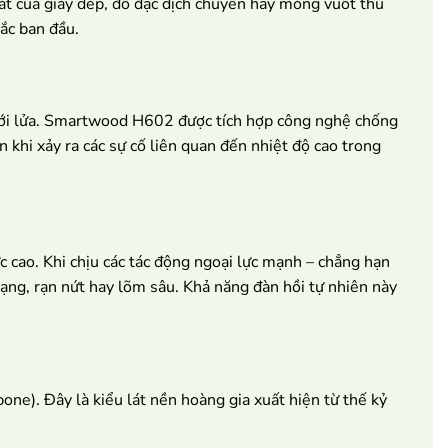
sát của giày dép, đồ đạc dịch chuyển hay móng vuốt thú
ắc ban đầu.
 với lửa. Smartwood H602 được tích hợp công nghệ chống
n khi xảy ra các sự cố liên quan đến nhiệt độ cao trong
 cao. Khi chịu các tác động ngoại lực mạnh – chẳng hạn
dạng, rạn nứt hay lõm sâu. Khả năng đàn hồi tự nhiên này
e). Đây là kiểu lát nền hoàng gia xuất hiện từ thế kỷ