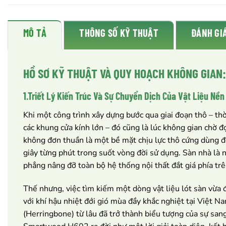
MÔ TẢ
THÔNG SỐ KỸ THUẬT
ĐÁNH GIÁ
HỒ SƠ KỸ THUẬT VÀ QUY HOẠCH KHÔNG GIA
1.Triết Lý Kiến Trúc Và Sự Chuyển Dịch Của Vật Liệu Nề
Khi một công trình xây dựng bước qua giai đoạn thô – th
các khung cửa kính lớn – đó cũng là lúc không gian chờ 
không đơn thuần là một bề mặt chịu lực thô cứng dùng để 
giây từng phút trong suốt vòng đời sử dụng. Sàn nhà là nơ
phẳng nâng đỡ toàn bộ hệ thống nội thất đắt giá phía trê
Thế nhưng, việc tìm kiếm một dòng vật liệu lót sàn vừa đ
với khí hậu nhiệt đới gió mùa đầy khắc nghiệt tại Việt Na
(Herringbone) từ lâu đã trở thành biểu tượng của sự s