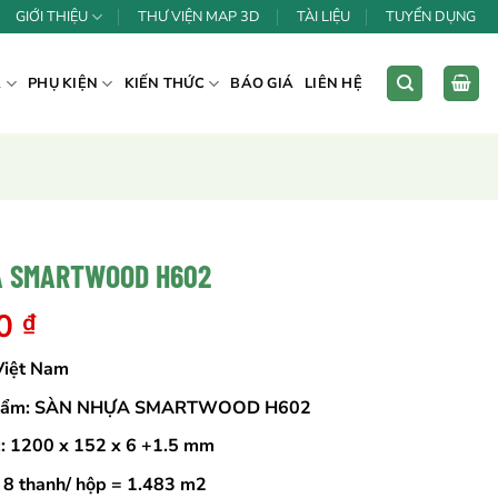
GIỚI THIỆU
THƯ VIỆN MAP 3D
TÀI LIỆU
TUYỂN DỤNG
Á
PHỤ KIỆN
KIẾN THỨC
BÁO GIÁ
LIÊN HỆ
A SMARTWOOD H602
00
₫
 Việt Nam
phẩm: SÀN NHỰA SMARTWOOD H602
c: 1200 x 152 x 6 +1.5 mm
: 8 thanh/ hộp = 1.483 m2