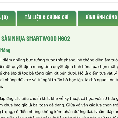
 (0)
TÀI LIỆU & CHỨNG CHỈ
HÌNH ẢNH CÔNG
N: SÀN NHỰA SMARTWOOD H602
n Móng
ời điểm những bức tường được trát phẳng, hệ thống điện âm tườ
đợi một quyết định mang tính quyết định linh hồn: lựa chọn mặt 
che lấp đi lớp bê tông xám xịt bên dưới. Nó là điểm tựa vật lý
i những đứa trẻ vô tư ngồi trườn bò học tập, là chỗ người lớn t
n.
áp ứng các tiêu chuẩn khắt khe về kỹ thuật cơ học, vừa sở hữu gi
m chưa bao giờ là bài toán dễ dàng. Giữa vô vàn các lựa chọn trô
ang trọng, cổ điển nhưng không kém phần đương đại. Nhằm đáp 