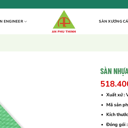
N ENGINEER
SÀN XƯƠNG C
SÀN NHỰ
518.4
Xuất xứ :
Mã sản 
Kích thướ
Đóng gói 