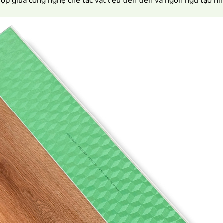
p giữa công nghệ chế tác vật liệu tiên tiến và ngôn ngữ tạo hì