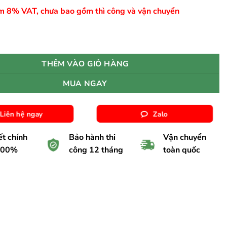
m 8% VAT, chưa bao gồm thì công và vận chuyển
ARTWOOD H602 số lượng
THÊM VÀO GIỎ HÀNG
MUA NGAY
Liên hệ ngay
Zalo
t chính
Bảo hành thi
Vận chuyển
100%
công 12 tháng
toàn quốc