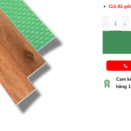
Giá đã gồ
SÀN NHỰA SM
Cam kế
hãng 