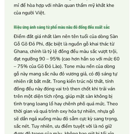
mỉ để hòa hợp với nhãn quan thẩm mỹ khắt khe
của người Việt.
Hiệu ứng ánh sáng từ phổ màu nâu đỏ đồng đều xuất sắc
Điểm đắt giá nhất làm nên tên tuổi của dòng Sàn
Gỗ Gõ Đỏ Phi, đặc biệt là nguồn gỗ khai thác từ
Ghana, chính là tỷ lệ đồng đều màu sắc vượt trội,
đạt ngưỡng 90 – 95% (cao hơn hẳn so với mức 60
– 75% của Gõ Đỏ Lào). Tone màu nền của dòng
gỗ này mang sắc nâu đỏ vương giả, có độ sáng tự
nhiên rất bắt mắt. Trong kiến trúc nội thất, tính
đồng đều này đóng vai trò then chốt khi trải ván
trên một diện tích rộng, giúp mặt sàn không bị
tình trạng loang lổ hay chênh phô quá mức. Theo
thời gian và quá trình oxy hóa tự nhiên, nhựa gỗ
sẽ dần ngả xuống màu đỏ sẫm cực kỳ sang trọng,
sắc nét. Tuy nhiên, ưu điểm tuyệt vời là nó giữ
được độ trong của màu, không bao giờ bị tối xỉn