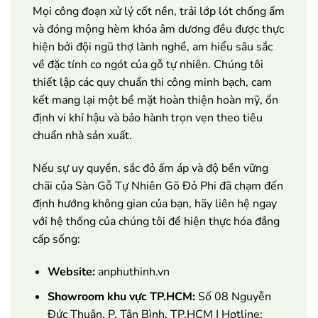
Mọi công đoạn xử lý cốt nền, trải lớp lót chống ẩm
và đóng mộng hèm khóa âm dương đều được thực
hiện bởi đội ngũ thợ lành nghề, am hiểu sâu sắc
về đặc tính co ngót của gỗ tự nhiên. Chúng tôi
thiết lập các quy chuẩn thi công minh bạch, cam
kết mang lại một bề mặt hoàn thiện hoàn mỹ, ổn
định vi khí hậu và bảo hành trọn vẹn theo tiêu
chuẩn nhà sản xuất.
Nếu sự uy quyền, sắc đỏ ấm áp và độ bền vững
chãi của Sàn Gỗ Tự Nhiên Gõ Đỏ Phi đã chạm đến
định hướng không gian của bạn, hãy liên hệ ngay
với hệ thống của chúng tôi để hiện thực hóa đẳng
cấp sống:
Website:
anphuthinh.vn
Showroom khu vực TP.HCM:
Số 08 Nguyễn
Đức Thuận, P. Tân Bình, TP.HCM | Hotline: