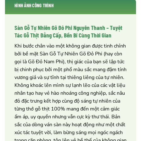
HÌNH ẢNH CÔNG TRÌNH
Sàn Gỗ Tự Nhiên Gõ Đỏ Phi Nguyên Thanh – Tuyệt
Tác Gỗ Thịt Đẳng Cấp, Bền Bỉ Cùng Thời Gian
Khi bước chân vào một không gian được tinh chỉnh
bởi bề mặt Sàn Gỗ Tự Nhiên Gõ Đỏ Phi (hay còn
gọi là Gõ Đỏ Nam Phi), thị giác của bạn sẽ lập tức
bị chinh phục bởi một phổ màu sắc mang đậm tính
vương giả và sự tĩnh tại thiêng liêng của tự nhiên.
Không khoác lên mình sự lạnh lẽo của các vật liệu
nhân tạo hay vẻ hào nhoáng công nghiệp, sắc nâu
đỏ đặc trưng kết hợp cùng độ sáng tự nhiên của
từng thớ gỗ thịt 100% mang đến một cảm giác
ấm áp, uy quyền nhưng vẫn cực kỳ thư thái. Bản
sắc của dòng ván sàn này hoạt động như một chất
xúc tác tuyệt vời, làm bừng sáng mọi ngóc ngách
trong căn phòng, tôn lên vẻ bề thế của không gian