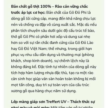
Bản chất gỗ thịt 100% – Rào cản vững chắc
trước áp lực cơ học:
Bản chất của Gõ Đỏ Phi là
dòng gỗ lõi cứng cáp, mang đến khả năng chịu lực
nén và chống va đập vô cùng xuất sắc. Mặc dù nếu
phân tích chuyên sâu dưới góc độ cấu trúc tế bào,
thớ gỗ Gõ Phi có phần hơi xốp và dung sai nhẹ
hơn so với sự rắn chắc đanh cứng của Gõ Đỏ Lào
hay Gõ Đỏ Việt Nam; thế nhưng, trong giới hạn
phục vụ nhu cầu dân dụng và thương mại (phòng
khách, shop kinh doanh), sự chênh lệch này là
không đáng kể. Đặc tính tự nhiên của dòng gỗ này
tích hợp hàm lượng nhựa đặc thù, tạo ra một rào
cản sinh học giúp ván sàn hoàn toàn không bị mối
mọt tấn công, duy trì sự toàn vẹn của cấu trúc
xương gỗ qua hàng chục năm sử dụng.
Lớp màng giáp sơn Treffert UV – Thách thức sự
phai màu và mài mòn:
Một tấm ván gỗ tự nhiên