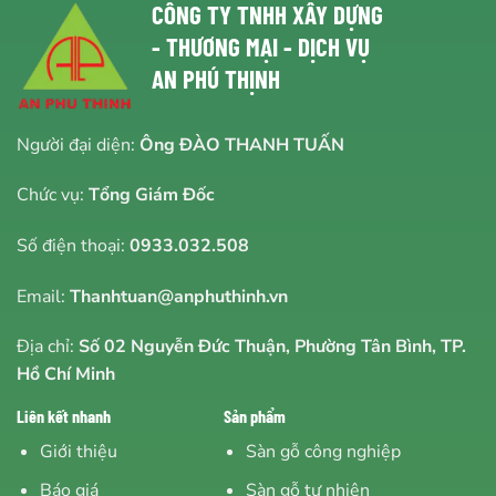
CÔNG TY TNHH XÂY DỰNG
- THƯƠNG MẠI - DỊCH VỤ
AN PHÚ THỊNH
Người đại diện:
Ông ĐÀO THANH TUẤN
Chức vụ:
Tổng Giám Đốc
Số điện thoại:
0933.032.508
Email:
Thanhtuan@anphuthinh.vn
Địa chỉ:
Số 02 Nguyễn Đức Thuận, Phường Tân Bình, TP.
Hồ Chí Minh
Liên kết nhanh
Sản phẩm
Giới thiệu
Sàn gỗ công nghiệp
Báo giá
Sàn gỗ tự nhiên