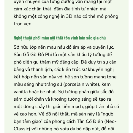
uyển chuyển của từng đường vân mang lại một
cảm xúc chân thật, đầm đìa tính tự nhiên mà
không một công nghệ in 3D nào có thể mô phỏng
trọn vẹn.
Nghệ thuật phối màu nội thất tôn vinh bản sắc gia chủ
Sở hữu lớp nền màu nâu đỏ ấm áp và quyền lực,
Sàn Gỗ Gõ Đỏ Phi là một sân khấu lý tưởng để
phô diễn gu thẩm mỹ đẳng cấp. Để duy trì sự cân
bằng và thanh lịch, các kiến trúc sư khuyến nghị
kết hợp nền sàn này với hệ sơn tường mang tone
màu sáng như trắng sứ (porcelain white), kem
vanilla hoặc be nhạt. Sự tương phản giữa sắc đỏ
sẫm dưới chân và khoảng tường sáng sẽ tạo ra
một dòng chảy thị giác liền mạch, giúp trần nhà có
vẻ cao hơn. Về đồ nội thất, mã sàn này là “người
bạn tâm giao” của phong cách Tân Cổ Điển (Neo-
Classic) với những bộ sofa da bò dập nút, đồ nội