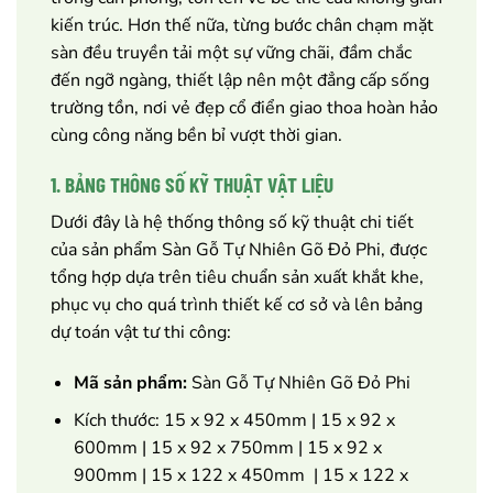
kiến trúc. Hơn thế nữa, từng bước chân chạm mặt
sàn đều truyền tải một sự vững chãi, đầm chắc
đến ngỡ ngàng, thiết lập nên một đẳng cấp sống
trường tồn, nơi vẻ đẹp cổ điển giao thoa hoàn hảo
cùng công năng bền bỉ vượt thời gian.
1. BẢNG THÔNG SỐ KỸ THUẬT VẬT LIỆU
Dưới đây là hệ thống thông số kỹ thuật chi tiết
của sản phẩm Sàn Gỗ Tự Nhiên Gõ Đỏ Phi, được
tổng hợp dựa trên tiêu chuẩn sản xuất khắt khe,
phục vụ cho quá trình thiết kế cơ sở và lên bảng
dự toán vật tư thi công:
Mã sản phẩm:
Sàn Gỗ Tự Nhiên Gõ Đỏ Phi
Kích thước: 15 x 92 x 450mm | 15 x 92 x
600mm | 15 x 92 x 750mm | 15 x 92 x
900mm | 15 x 122 x 450mm | 15 x 122 x