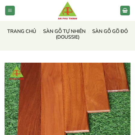
Bỏ
qua
nội
dung
TRANG CHỦ
/
SÀN GỖ TỰ NHIÊN
/
SÀN GỖ GÕ ĐỎ
(DOUSSIE)