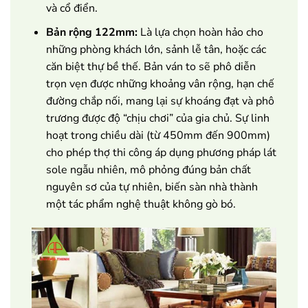
và cổ điển.
Bản rộng 122mm:
Là lựa chọn hoàn hảo cho
những phòng khách lớn, sảnh lễ tân, hoặc các
căn biệt thự bề thế. Bản ván to sẽ phô diễn
trọn vẹn được những khoảng vân rộng, hạn chế
đường chắp nối, mang lại sự khoáng đạt và phô
trương được độ “chịu chơi” của gia chủ. Sự linh
hoạt trong chiều dài (từ 450mm đến 900mm)
cho phép thợ thi công áp dụng phương pháp lát
sole ngẫu nhiên, mô phỏng đúng bản chất
nguyên sơ của tự nhiên, biến sàn nhà thành
một tác phẩm nghệ thuật không gò bó.