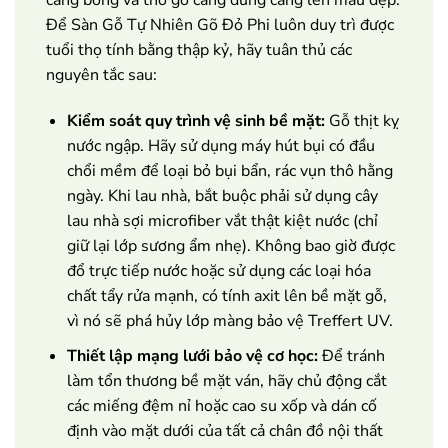
căng bóng và thớ gỗ càng dùng càng lên màu đẹp.
Để Sàn Gỗ Tự Nhiên Gõ Đỏ Phi luôn duy trì được
tuổi thọ tính bằng thập kỷ, hãy tuân thủ các
nguyên tắc sau:
Kiểm soát quy trình vệ sinh bề mặt:
Gỗ thịt kỵ
nước ngập. Hãy sử dụng máy hút bụi có đầu
chổi mềm để loại bỏ bụi bẩn, rác vụn thô hằng
ngày. Khi lau nhà, bắt buộc phải sử dụng cây
lau nhà sợi microfiber vắt thật kiệt nước (chỉ
giữ lại lớp sương ẩm nhẹ). Không bao giờ được
đổ trực tiếp nước hoặc sử dụng các loại hóa
chất tẩy rửa mạnh, có tính axit lên bề mặt gỗ,
vì nó sẽ phá hủy lớp màng bảo vệ Treffert UV.
Thiết lập mạng lưới bảo vệ cơ học:
Để tránh
làm tổn thương bề mặt ván, hãy chủ động cắt
các miếng đệm nỉ hoặc cao su xốp và dán cố
định vào mặt dưới của tất cả chân đồ nội thất