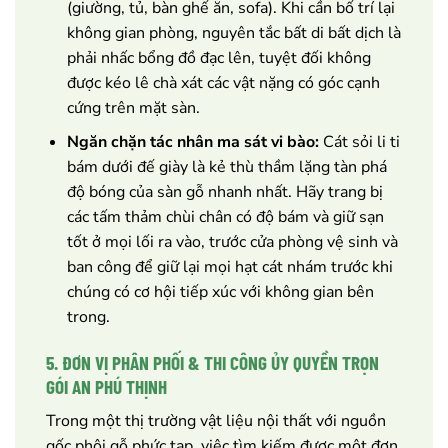
(giường, tủ, bàn ghế ăn, sofa). Khi cần bố trí lại
không gian phòng, nguyên tắc bất di bất dịch là
phải nhấc bổng đồ đạc lên, tuyệt đối không
được kéo lê chà xát các vật nặng có góc cạnh
cứng trên mặt sàn.
Ngăn chặn tác nhân ma sát vi bào:
Cát sỏi li ti
bám dưới đế giày là kẻ thù thầm lặng tàn phá
độ bóng của sàn gỗ nhanh nhất. Hãy trang bị
các tấm thảm chùi chân có độ bám và giữ sạn
tốt ở mọi lối ra vào, trước cửa phòng vệ sinh và
ban công để giữ lại mọi hạt cát nhám trước khi
chúng có cơ hội tiếp xúc với không gian bên
trong.
5. ĐƠN VỊ PHÂN PHỐI & THI CÔNG ỦY QUYỀN TRỌN
GÓI AN PHÚ THỊNH
Trong một thị trường vật liệu nội thất với nguồn
gốc phôi gỗ phức tạp, việc tìm kiếm được một đơn