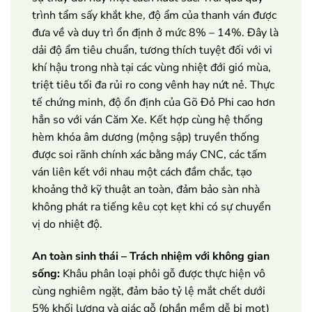
trình tẩm sấy khắt khe, độ ẩm của thanh ván được
đưa về và duy trì ổn định ở mức 8% – 14%. Đây là
dải độ ẩm tiêu chuẩn, tương thích tuyệt đối với vi
khí hậu trong nhà tại các vùng nhiệt đới gió mùa,
triệt tiêu tối đa rủi ro cong vênh hay nứt nẻ. Thực
tế chứng minh, độ ổn định của Gõ Đỏ Phi cao hơn
hẳn so với ván Căm Xe. Kết hợp cùng hệ thống
hèm khóa âm dương (mộng sập) truyền thống
được soi rãnh chính xác bằng máy CNC, các tấm
ván liên kết với nhau một cách đầm chắc, tạo
khoảng thở kỹ thuật an toàn, đảm bảo sàn nhà
không phát ra tiếng kêu cọt kẹt khi có sự chuyển
vị do nhiệt độ.
An toàn sinh thái – Trách nhiệm với không gian
sống:
Khâu phân loại phôi gỗ được thực hiện vô
cùng nghiêm ngặt, đảm bảo tỷ lệ mắt chết dưới
5% khối lượng và giác gỗ (phần mềm dễ bị mọt)