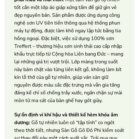
tốt cần một lớp áo giáp xứng tầm để giữ gìn vẻ
đẹp nguyên bản. Sản phẩm được ứng dụng công
nghệ sơn UV tiên tiến thông qua hệ thống phun
máy tự động, được làm khô ngay lập tức bằng tia
hồng ngoại. Đặc biệt, việc sử dụng 100% sơn
Treffert – thương hiệu sơn sinh thái cao cấp nhập
khẩu trực tiếp từ Cộng hòa Liên bang Đức – mang
lại những giá trị vượt trội. Lớp màng trong suốt
này bám chặt vào từng liên kết gỗ, không làm bít
kín lỗ thở của gỗ tự nhiên, giúp ván sàn giữ
nguyên được màu sắc đặc trưng mà vẫn gia tăng
đáng kể chỉ số chống trầy xước, ngăn chặn sự mài
mòn từ ma sát của bàn ghế hay gót giày.
Sự ổn định vi khí hậu và thiết kế hèm khóa âm
dương:
Gỗ tự nhiên luôn có “tập tính” co ngót
theo thời tiết, nhưng Sàn Gỗ Gõ Đỏ Phi kiểm soát
sự thay đổi này một cách xuất sắc. Trải qua quy