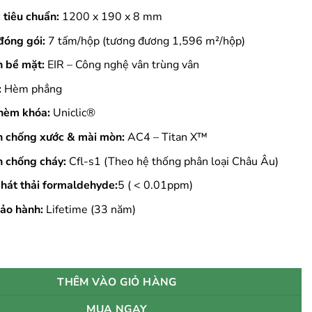
 tiêu chuẩn:
1200 x 190 x 8 mm
đóng gói:
7 tấm/hộp (tương đương 1,596 m²/hộp)
n bề mặt:
EIR – Công nghệ vân trùng vân
:
Hèm phẳng
hèm khóa:
Uniclic®
n chống xước & mài mòn:
AC4 – Titan X™
n chống cháy:
Cfl-s1 (Theo hệ thống phân loại Châu Âu)
hát thải formaldehyde:
5 ( < 0.01ppm)
ảo hành:
Lifetime (33 năm)
ghiệp Pergo Perstorp 05025 số lượng
THÊM VÀO GIỎ HÀNG
MUA NGAY