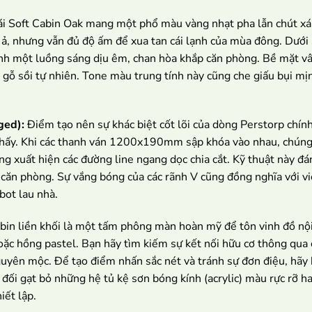
i Soft Cabin Oak mang một phổ màu vàng nhạt pha lẫn chút xám 
i ả, nhưng vẫn đủ độ ấm để xua tan cái lạnh của mùa đông. Dưới
ành một luồng sáng dịu êm, chan hòa khắp căn phòng. Bề mặt vân
gỗ sồi tự nhiên. Tone màu trung tính này cũng che giấu bụi mịn v
ged):
Điểm tạo nên sự khác biệt cốt lõi của dòng Perstorp chín
 thấy. Khi các thanh ván 1200x190mm sập khóa vào nhau, chúng 
ông xuất hiện các đường line ngang dọc chia cắt. Kỹ thuật này đ
 căn phòng. Sự vắng bóng của các rãnh V cũng đồng nghĩa với vi
bot lau nhà.
in liền khối là một tấm phông màn hoàn mỹ để tôn vinh đồ nộ
oặc hồng pastel. Bạn hãy tìm kiếm sự kết nối hữu cơ thông qua c
uyên mộc. Để tạo điểm nhấn sắc nét và tránh sự đơn điệu, hãy bố
t đối gạt bỏ những hệ tủ kệ sơn bóng kính (acrylic) màu rực rỡ 
iết lập.