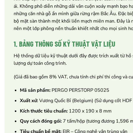
ái. Không phô diễn những dải vân cuộn xoáy mạnh bạo hay
những căn nhà gỗ ẩn mình giữa rừng rậm Bắc Âu. Đặc biệt
bộ mặt sàn thành một khối liền mạch miên man. Đây là mộ
nên một lớp phông nền thuần khiết nhất cho mọi sinh hoạ
1. BẢNG THÔNG SỐ KỸ THUẬT VẬT LIỆU
Hệ thống dữ liệu kỹ thuật dưới đây được trích xuất từ hồ
lượng dự toán công trình.
(Giá đã bao gồm 8% VAT, chưa tính chi phí thi công và c
Mã sản phẩm:
PERGO PERSTORP 05025
Xuất xứ:
Vương Quốc Bỉ (Belgium) (Sử dụng cốt HDF
Kích thước tiêu chuẩn:
1200 x 190 x 8 mm
Quy cách đóng gói:
7 tấm/hộp (tương đương 1,596 m
Tiêu chuẩn bề mặt:
EIR – Công nghệ vân trùng vân