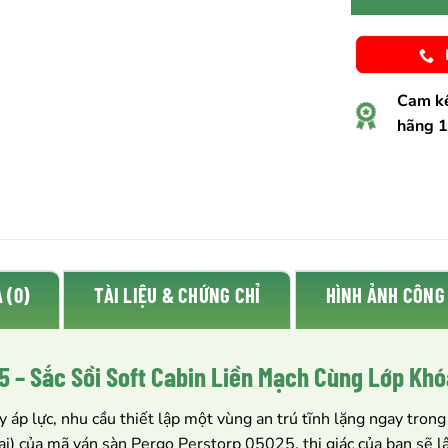
Cam kế
hãng 
 (0)
TÀI LIỆU & CHỨNG CHỈ
HÌNH ẢNH CÔNG
 – Sắc Sồi Soft Cabin Liền Mạch Cùng Lớp Khó
 áp lực, nhu cầu thiết lập một vùng an trú tĩnh lặng ngay trong
ại) của mã ván sàn Pergo Perstorp 05025, thị giác của bạn sẽ l