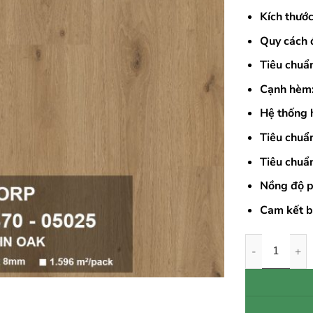
Kích thước
Quy cách 
Tiêu chuẩ
Cạnh hèm
Hệ thống 
Tiêu chuẩ
Tiêu chuẩ
Nồng độ p
Cam kết b
Sàn Gỗ Công N