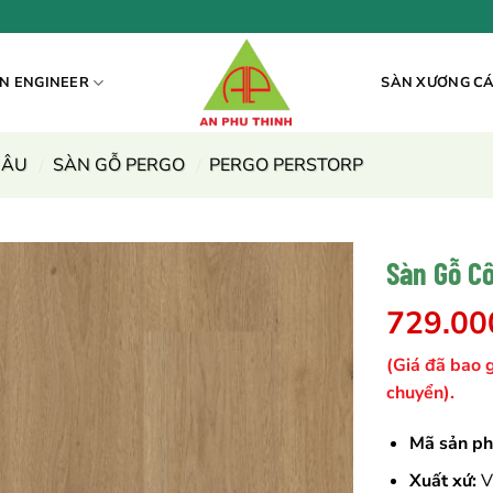
N ENGINEER
SÀN XƯƠNG C
 ÂU
/
SÀN GỖ PERGO
/
PERGO PERSTORP
Sàn Gỗ C
729.0
(Giá đã bao 
chuyển).
Mã sản p
Xuất xứ:
V