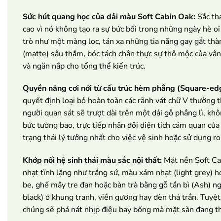
Sức hút quang học của dải màu Soft Cabin Oak:
Sắc thá
cao vì nó không tạo ra sự bức bối trong những ngày hè o
trò như một màng lọc, tán xạ những tia nắng gay gắt th
(matte) sâu thẳm, bóc tách chân thực sự thô mộc của vân 
và ngăn nắp cho tổng thể kiến trúc.
Quyền năng cơi nới từ cấu trúc hèm phẳng (Square-ed
quyết định loại bỏ hoàn toàn các rãnh vát chữ V thường
người quan sát sẽ trượt dài trên một dải gỗ phẳng lì, kh
bức tường bao, trực tiếp nhân đôi diện tích cảm quan của
trạng thái lý tưởng nhất cho việc vệ sinh hoặc sử dụng ro
Khớp nối hệ sinh thái màu sắc nội thất:
Mặt nền Soft Cab
nhạt tĩnh lặng như trắng sứ, màu xám nhạt (light grey) h
be, ghế mây tre đan hoặc bàn trà bằng gỗ tần bì (Ash) ng
black) ở khung tranh, viền gương hay đèn thả trần. Tuyệ
chúng sẽ phá nát nhịp điệu bay bổng mà mặt sàn đang th