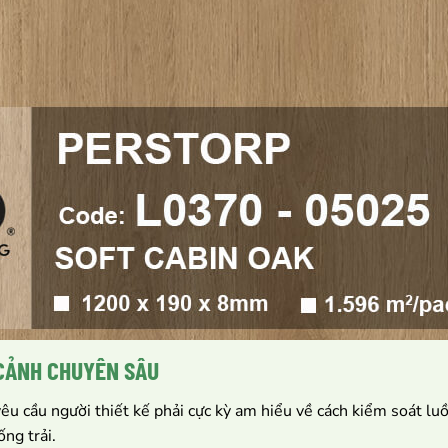
 CẢNH CHUYÊN SÂU
êu cầu người thiết kế phải cực kỳ am hiểu về cách kiểm soát l
ống trải.