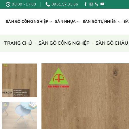
Bỏ
08:00 - 17:00
0961.57.33.66
qua
nội
SÀN GỖ CÔNG NGHIỆP
SÀN NHỰA
SÀN GỖ TỰ NHIÊN
SÀ
dung
TRANG CHỦ
/
SÀN GỖ CÔNG NGHIỆP
/
SÀN GỖ CHÂU