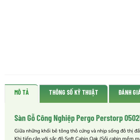
MÔ TẢ
THÔNG SỐ KỸ THUẬT
ĐÁNH GIÁ
Sàn Gỗ Công Nghiệp Pergo Perstorp 05025
Giữa những khối bê tông thô cứng và nhịp sống đô thị đầy
Khi tiếp cận với sắc độ Soft Cabin Oak (Sồi cabin mềm m