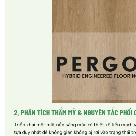
2. PHÂN TÍCH THẨM MỸ & NGUYÊN TẮC PHỐI
Triển khai một mặt nền sáng màu có thiết kế liền mạch y
tựa duy nhất để không gian không bị rơi vào trạng thái tr