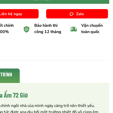
Liên hệ ngay
Zalo
t chính
Bảo hành thi
Vận chuyển
100%
công 12 tháng
toàn quốc
 TRÌNH
a Ẩm 72 Giờ
 chính ngôi nhà của mình ngày càng trở nên thiết yếu.
ập tức được xoa dịu bởi một trường nhiệt độ vô cùng êm