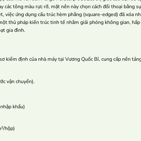
 các tông màu rực rỡ, mặt nền này chọn cách đối thoại bằng sự
, việc ứng dụng cấu trúc hèm phẳng (square-edged) đã xóa nhòa 
t thủ pháp kiến trúc tinh tế nhằm giải phóng không gian, hấp 
t gia đình.
 sơ kiểm định của nhà máy tại Vương Quốc Bỉ, cung cấp nền tảng
ước vận chuyển).
 nhập khẩu)
²/hộp)