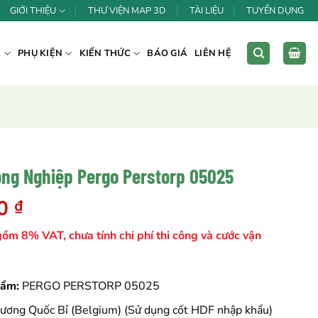
GIỚI THIỆU
THƯ VIỆN MAP 3D
TÀI LIỆU
TUYỂN DỤNG
Á
PHỤ KIỆN
KIẾN THỨC
BÁO GIÁ
LIÊN HỆ
ông Nghiệp Pergo Perstorp 05025
00
₫
gồm 8% VAT, chưa tính chi phí thi công và cước vận
hẩm:
PERGO PERSTORP 05025
ương Quốc Bỉ (Belgium) (Sử dụng cốt HDF nhập khẩu)