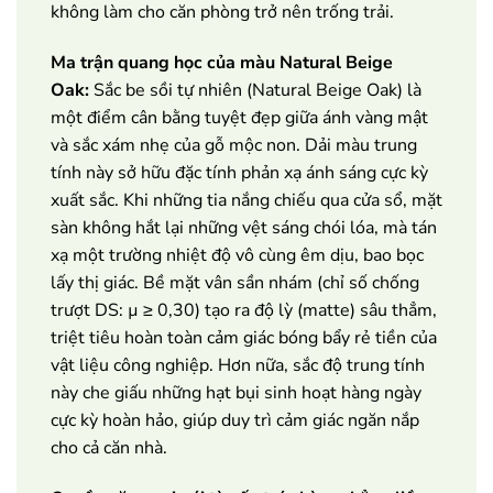
không làm cho căn phòng trở nên trống trải.
Ma trận quang học của màu Natural Beige
Oak:
Sắc be sồi tự nhiên (Natural Beige Oak) là
một điểm cân bằng tuyệt đẹp giữa ánh vàng mật
và sắc xám nhẹ của gỗ mộc non. Dải màu trung
tính này sở hữu đặc tính phản xạ ánh sáng cực kỳ
xuất sắc. Khi những tia nắng chiếu qua cửa sổ, mặt
sàn không hắt lại những vệt sáng chói lóa, mà tán
xạ một trường nhiệt độ vô cùng êm dịu, bao bọc
lấy thị giác. Bề mặt vân sần nhám (chỉ số chống
trượt DS: µ ≥ 0,30) tạo ra độ lỳ (matte) sâu thẳm,
triệt tiêu hoàn toàn cảm giác bóng bẩy rẻ tiền của
vật liệu công nghiệp. Hơn nữa, sắc độ trung tính
này che giấu những hạt bụi sinh hoạt hàng ngày
cực kỳ hoàn hảo, giúp duy trì cảm giác ngăn nắp
cho cả căn nhà.