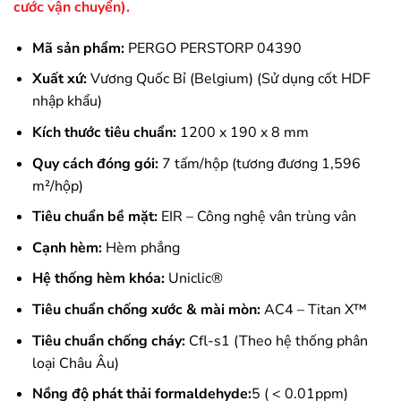
cước vận chuyển).
Mã sản phẩm:
PERGO PERSTORP 04390
Xuất xứ:
Vương Quốc Bỉ (Belgium) (Sử dụng cốt HDF
nhập khẩu)
Kích thước tiêu chuẩn:
1200 x 190 x 8 mm
Quy cách đóng gói:
7 tấm/hộp (tương đương 1,596
m²/hộp)
Tiêu chuẩn bề mặt:
EIR – Công nghệ vân trùng vân
Cạnh hèm:
Hèm phẳng
Hệ thống hèm khóa:
Uniclic®
Tiêu chuẩn chống xước & mài mòn:
AC4 – Titan X™
Tiêu chuẩn chống cháy:
Cfl-s1 (Theo hệ thống phân
loại Châu Âu)
Nồng độ phát thải formaldehyde:
5 ( < 0.01ppm)