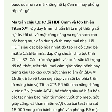
bước qua rủi ro mà không hề bị đen mí hay phồng
rộp cốt gỗ.
Ma trận chịu lực từ lõi HDF 8mm và lớp khiên
Titan X™:
Độ dày 8mm chuẩn Bỉ là một thông số
cực kỳ tối ưu về mặt công năng và ngân sách cho
các hạng mục dân dụng và thương mại nhẹ. Lõi
HDF siêu đặc bão hòa nhiệt độ tạo ra độ cứng bề
mặt ≥ 1,25N/mm2, đáp ứng chuẩn chịu lực tĩnh
Class 32. Cấu trúc này gánh vác xuất sắc tải trọng
đồ nội thất, triệt tiêu mọi cảm giác bồng bềnh hay
tiếng kêu lạo xạo dưới gót chân (giảm ồn ∆Lw ≈
18dB). Bảo vệ toàn diện lớp vân sồi be phía trên
là màng bảo vệ Titan X™. Sở hữu khả năng chống
xước ≥ 3N (chuẩn AC4), hệ thống này vô hiệu hóa
các tác nhân bào mòn từ móng vuốt chó mèo, gót
giày cứng, và thản nhiên vượt qua bài test ma sát
15.000 vòng của bánh xe ghế văn phòng. Bề mặt