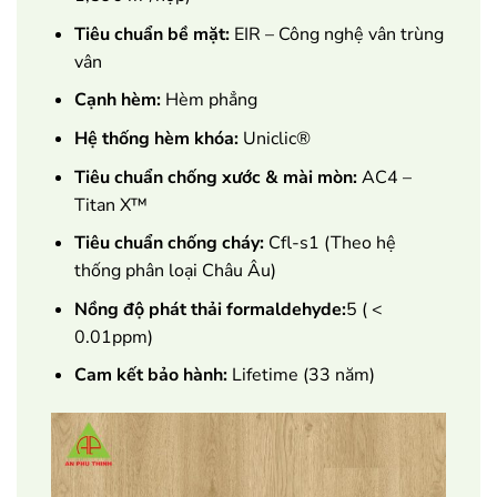
Tiêu chuẩn bề mặt:
EIR – Công nghệ vân trùng
vân
Cạnh hèm:
Hèm phẳng
Hệ thống hèm khóa:
Uniclic®
Tiêu chuẩn chống xước & mài mòn:
AC4 –
Titan X™
Tiêu chuẩn chống cháy:
Cfl-s1 (Theo hệ
thống phân loại Châu Âu)
Nồng độ phát thải formaldehyde:
5 ( <
0.01ppm)
Cam kết bảo hành:
Lifetime (33 năm)