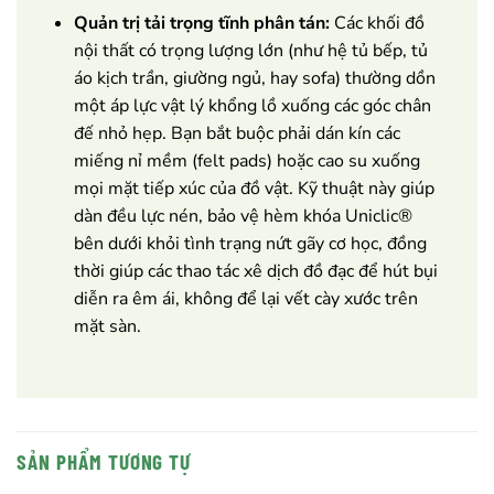
Quản trị tải trọng tĩnh phân tán:
Các khối đồ
nội thất có trọng lượng lớn (như hệ tủ bếp, tủ
áo kịch trần, giường ngủ, hay sofa) thường dồn
một áp lực vật lý khổng lồ xuống các góc chân
đế nhỏ hẹp. Bạn bắt buộc phải dán kín các
miếng nỉ mềm (felt pads) hoặc cao su xuống
mọi mặt tiếp xúc của đồ vật. Kỹ thuật này giúp
dàn đều lực nén, bảo vệ hèm khóa Uniclic®
bên dưới khỏi tình trạng nứt gãy cơ học, đồng
thời giúp các thao tác xê dịch đồ đạc để hút bụi
diễn ra êm ái, không để lại vết cày xước trên
mặt sàn.
SẢN PHẨM TƯƠNG TỰ