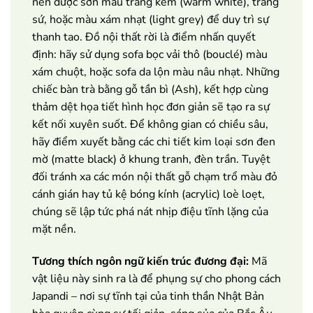
nên được sơn màu trắng kem (warm white), trắng
sứ, hoặc màu xám nhạt (light grey) để duy trì sự
thanh tao. Đồ nội thất rời là điểm nhấn quyết
định: hãy sử dụng sofa bọc vải thô (bouclé) màu
xám chuột, hoặc sofa da lộn màu nâu nhạt. Những
chiếc bàn trà bằng gỗ tần bì (Ash), kết hợp cùng
thảm dệt họa tiết hình học đơn giản sẽ tạo ra sự
kết nối xuyên suốt. Để không gian có chiều sâu,
hãy điểm xuyết bằng các chi tiết kim loại sơn đen
mờ (matte black) ở khung tranh, đèn trần. Tuyệt
đối tránh xa các món nội thất gỗ chạm trổ màu đỏ
cánh gián hay tủ kệ bóng kính (acrylic) loè loẹt,
chúng sẽ lập tức phá nát nhịp điệu tĩnh lặng của
mặt nền.
Tương thích ngôn ngữ kiến trúc đương đại:
Mã
vật liệu này sinh ra là để phụng sự cho phong cách
Japandi – nơi sự tĩnh tại của tinh thần Nhật Bản