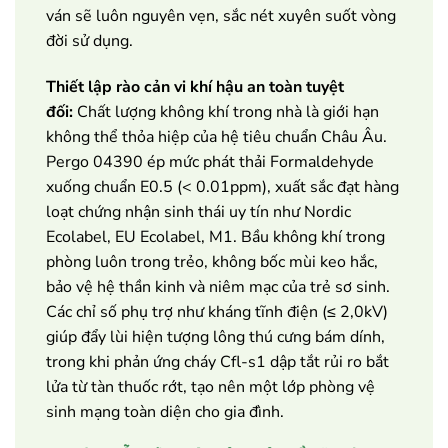
ván sẽ luôn nguyên vẹn, sắc nét xuyên suốt vòng
đời sử dụng.
Thiết lập rào cản vi khí hậu an toàn tuyệt
đối:
Chất lượng không khí trong nhà là giới hạn
không thể thỏa hiệp của hệ tiêu chuẩn Châu Âu.
Pergo 04390 ép mức phát thải Formaldehyde
xuống chuẩn E0.5 (< 0.01ppm), xuất sắc đạt hàng
loạt chứng nhận sinh thái uy tín như Nordic
Ecolabel, EU Ecolabel, M1. Bầu không khí trong
phòng luôn trong trẻo, không bốc mùi keo hắc,
bảo vệ hệ thần kinh và niêm mạc của trẻ sơ sinh.
Các chỉ số phụ trợ như kháng tĩnh điện (≤ 2,0kV)
giúp đẩy lùi hiện tượng lông thú cưng bám dính,
trong khi phản ứng cháy Cfl-s1 dập tắt rủi ro bắt
lửa từ tàn thuốc rớt, tạo nên một lớp phòng vệ
sinh mạng toàn diện cho gia đình.