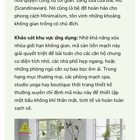
hòa quyện cùng sự tối giản, sáng sủa của Bắc Âu
(Scandinavian). Nó cũng là bệ đỡ hoàn hảo cho
phong cách Minimalism, tôn vinh những khoảng
không gian trống có chủ đích.
Khảo sát khu vực ứng dụng:
Nhờ khả năng xóa
nhòa giới hạn không gian, mã sàn liền mạch này
giải quyết triệt để bài toán cho các căn hộ chung
cư diện tích nhỏ, các nhà phố hẹp ngang, hoặc
những phòng ngủ cần sự bao bọc êm ái. Trong
hạng mục thương mại, các phòng mạch spa,
studio yoga hay boutique thời trang thiết kế
thường xuyên chỉ định mã màu này để thiết lập
một bầu không khí thân mật, tinh tế và hoàn toàn
sạch sẽ.