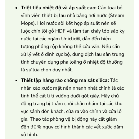
Triệt tiêu nhiệt độ và áp suất cao:
Cần loại bỏ
vĩnh viễn thiết bị lau nhà bằng hơi nước (Steam
Mops). Hơi nước sôi kết hợp áp suất nén sẽ
luộc chín lõi gỗ HDF và làm tan chảy lớp sáp kỵ
nước tại các ngàm Uniclic®, dẫn đến hiện
tượng phồng rộp không thể cứu vãn. Nếu cần
xử lý vết ố dính cục bộ, dung dịch lau sàn trung
tính chuyên dụng pha loãng ở nhiệt độ thường
là sự lựa chọn duy nhất.
Thiết lập hàng rào chống ma sát silica:
Tác
nhân cào xước mặt nền nhanh nhất chính là các
tinh thể cát li ti vướng dưới gót giày. Hãy chủ
động trang bị thảm chùi chân nhám tại các khu
vực sảnh đón khách, cửa ra vào chính và cửa lô
gia. Thao tác phòng vệ bị động này cắt giảm
đến 90% nguy cơ hình thành các vết xước dăm
vô hình.