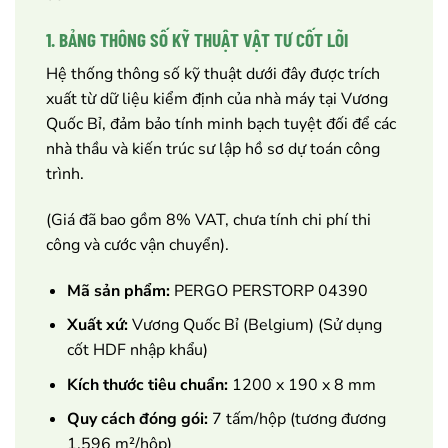
1. BẢNG THÔNG SỐ KỸ THUẬT VẬT TƯ CỐT LÕI
Hệ thống thông số kỹ thuật dưới đây được trích
xuất từ dữ liệu kiểm định của nhà máy tại Vương
Quốc Bỉ, đảm bảo tính minh bạch tuyệt đối để các
nhà thầu và kiến trúc sư lập hồ sơ dự toán công
trình.
(Giá đã bao gồm 8% VAT, chưa tính chi phí thi
công và cước vận chuyển).
Mã sản phẩm:
PERGO PERSTORP 04390
Xuất xứ:
Vương Quốc Bỉ (Belgium) (Sử dụng
cốt HDF nhập khẩu)
Kích thước tiêu chuẩn:
1200 x 190 x 8 mm
Quy cách đóng gói:
7 tấm/hộp (tương đương
1,596 m²/hộp)