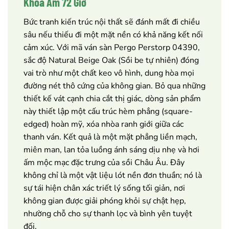
Khóa Ẩm 72 Giờ
Bức tranh kiến trúc nội thất sẽ đánh mất đi chiều
sâu nếu thiếu đi một mặt nền có khả năng kết nối
cảm xúc. Với mã ván sàn Pergo Perstorp 04390,
sắc độ Natural Beige Oak (Sồi be tự nhiên) đóng
vai trò như một chất keo vô hình, dung hòa mọi
đường nét thô cứng của không gian. Bỏ qua những
thiết kế vát cạnh chia cắt thị giác, dòng sản phẩm
này thiết lập một cấu trúc hèm phẳng (square-
edged) hoàn mỹ, xóa nhòa ranh giới giữa các
thanh ván. Kết quả là một mặt phẳng liền mạch,
miên man, lan tỏa luồng ánh sáng dịu nhẹ và hơi
ấm mộc mạc đặc trưng của sồi Châu Âu. Đây
không chỉ là một vật liệu lót nền đơn thuần; nó là
sự tái hiện chân xác triết lý sống tối giản, nơi
không gian được giải phóng khỏi sự chật hẹp,
nhường chỗ cho sự thanh lọc và bình yên tuyệt
đối.