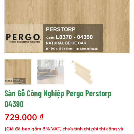
Sàn Gỗ Công Nghiệp Pergo Perstorp
04390
729.000
₫
(Giá đã bao gồm 8% VAT, chưa tính chi phí thi công và