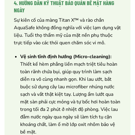
4. HƯỚNG DẪN KỸ THUẬT BẢO QUẢN BỀ MẶT HÀNG
NGÀY
Sự kiên cố của màng Titan X™ và rào chắn
AquaSafe không đồng nghĩa với việc lạm dụng vật
liệu. Tuổi thọ thẩm mỹ của mặt nền phụ thuộc
trực tiếp vào các thói quen chăm sóc vi mô.
Vệ sinh tĩnh định hướng (Micro-cleaning):
Thiết kế hèm phẳng liền mạch triệt tiêu hoàn
toàn rãnh chứa bụi, giúp quy trình làm sạch
diễn ra vô cùng nhanh gọn. Khi lau ướt, bắt
buộc sử dụng cây lau microfiber nhúng nước
sạch và vắt thật kiệt tay. Lượng ẩm lướt qua
mặt sàn phải cực mỏng và tự bốc hơi hoàn toàn
trong tối đa 2 phút ở nhiệt độ phòng. Việc lau
đẫm nước ngày qua ngày sẽ làm tích tụ cặn
khoáng chất, làm ố mờ lớp oxit nhôm bảo vệ
bề mặt.