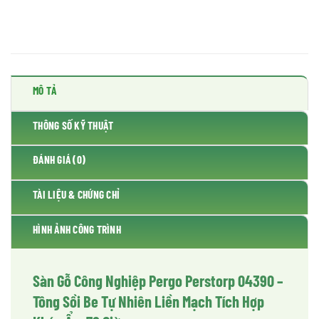
MÔ TẢ
THÔNG SỐ KỸ THUẬT
ĐÁNH GIÁ (0)
TÀI LIỆU & CHỨNG CHỈ
HÌNH ẢNH CÔNG TRÌNH
Sàn Gỗ Công Nghiệp Pergo Perstorp 04390 –
Tông Sồi Be Tự Nhiên Liền Mạch Tích Hợp