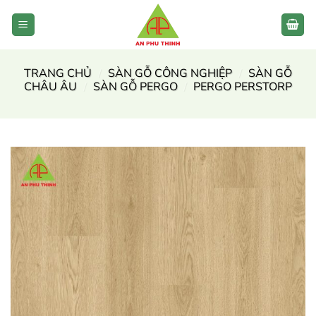
Bỏ
qua
nội
dung
TRANG CHỦ
/
SÀN GỖ CÔNG NGHIỆP
/
SÀN GỖ
CHÂU ÂU
/
SÀN GỖ PERGO
/
PERGO PERSTORP