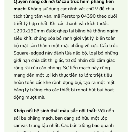
Quyền năng cơi nới từ cấu trúc hèm phẳng liền
mạch:
Không sử dụng các rãnh vát chữ V để chia
tách từng tấm ván, mã Perstorp 04390 theo đuổi
triết lý hợp nhất. Khi các thanh ván kích thước
1200x190mm được ghép lại bằng hệ thống ngàm
siêu khít, chúng xóa bỏ ranh giới vật lý, biến toàn
bộ mặt sàn thành một mặt phẳng vô cực. Cấu trúc
Square-edged này đánh lừa não bộ, loại bỏ những
giới hạn chia cắt thị giác, từ đó nhân đôi cảm giác
rộng rãi của căn phòng. Sự liền mạch này cũng
mang đến một lợi ích thực tiễn to lớn: triệt tiêu
hoàn toàn các khe rãnh đọng bụi, tạo ra một mặt
bằng lý tưởng cho các thiết bị robot hút bụi hoạt
động mượt mà.
Khớp nối hệ sinh thái màu sắc nội thất:
Với nền
sồi be phẳng mạch, bạn đang sở hữu một lớp
canvas trung lập nhất. Các bức tường bao quanh