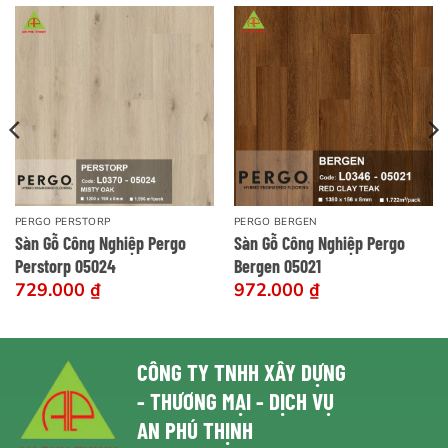
PERGO PERSTORP
PERGO BERGEN
Sàn Gỗ Công Nghiệp Pergo
Sàn Gỗ Công Nghiệp Pergo
Perstorp 05024
Bergen 05021
729.000
₫
972.000
₫
CÔNG TY TNHH XÂY DỰNG
- THƯƠNG MẠI - DỊCH VỤ
AN PHÚ THỊNH