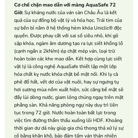
Cơ chế chặn mao dẫn với màng AquaSafe 72
Giờ:
Sự kháng nước của ván sàn Châu Âu là kết
quả của sự đồng bộ vật lý và hóa học. Trái tim của
sự bền bỉ nằm ở hệ thống hèm khóa Uniclic® độc
quyền. Được phay cắt với sai số siêu nhỏ, khi gõ
sập khóa, ngàm âm dương tạo ra lực siết khổng lồ
(cạnh ngắn ≥ 2kN/m) ép chặt mép ván, loại trừ
hoàn toàn các khe mao dẫn. Kết hợp cùng lực siết
vật lý là công nghệ AquaSafe thiết lập một lớp
hóa chất kỵ nước khóa chặt bề mặt nối. Khi ly cà
phê đổ hất, vết dơ của vật nuôi, hay sự ngưng tụ
hơi sương mùa nồm xuất hiện, sức căng bề mặt sẽ
đẩy lùi dòng nước, giam lỏng chúng ngay trên mặt
phẳng sàn. Khả năng phòng ngự này duy trì liên
tục trong 72 giờ. Nước hoàn toàn bất lực trong
việc tìm đường thẩm thấu xuống lõi HDF. Khoảng
thời gian dư dả này giúp gia chủ thong thả xử lý sự
cố bằng khăn khô, bảo đảm tấm ván thản nhiên