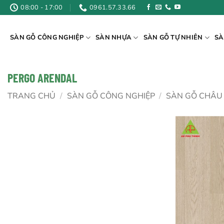
Bỏ
08:00 - 17:00
0961.57.33.66
qua
nội
SÀN GỖ CÔNG NGHIỆP
SÀN NHỰA
SÀN GỖ TỰ NHIÊN
SÀ
dung
PERGO ARENDAL
TRANG CHỦ
/
SÀN GỖ CÔNG NGHIỆP
/
SÀN GỖ CHÂU