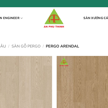
N ENGINEER
SÀN XƯƠNG C
 ÂU
/
SÀN GỖ PERGO
/
PERGO ARENDAL