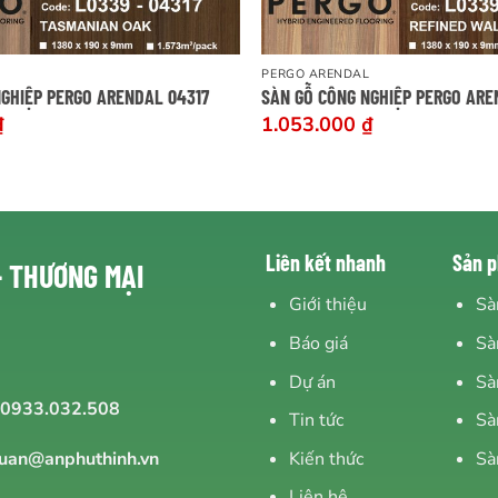
PERGO ARENDAL
NGHIỆP PERGO ARENDAL 04317
SÀN GỖ CÔNG NGHIỆP PERGO ARE
₫
1.053.000
₫
Liên kết nhanh
Sản 
- THƯƠNG MẠI
Giới thiệu
Sà
Báo giá
Sà
Dự án
Sà
0933.032.508
Tin tức
Sà
Kiến thức
Sà
uan@anphuthinh.vn
Liên hệ