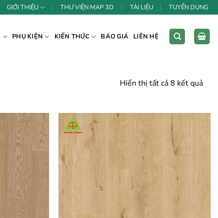
GIỚI THIỆU
THƯ VIỆN MAP 3D
TÀI LIỆU
TUYỂN DỤNG
Á
PHỤ KIỆN
KIẾN THỨC
BÁO GIÁ
LIÊN HỆ
Hiển thị tất cả 8 kết quả