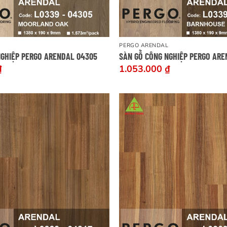
PERGO ARENDAL
NGHIỆP PERGO ARENDAL 04305
SÀN GỖ CÔNG NGHIỆP PERGO ARE
₫
1.053.000
₫