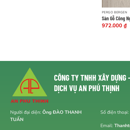
PERGO BERGEN
Sàn Gỗ Công N
972.000
₫
CÔNG TY TNHH
XÂY DỰNG 
DỊCH VỤ AN PHÚ THỊNH
Người đại diện:
Ông ĐÀO THANH
Số điện thoại:
TUẤN
Email:
Thanht