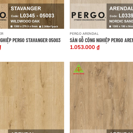
ER
PERGO ARENDAL
NGHIỆP PERGO STAVANGER 05003
SÀN GỖ CÔNG NGHIỆP PERGO ARE
₫
1.053.000
₫