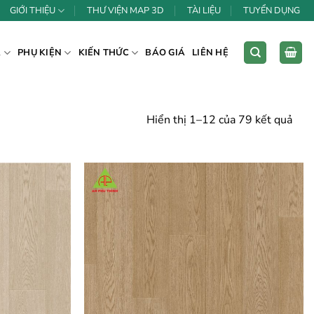
GIỚI THIỆU
THƯ VIỆN MAP 3D
TÀI LIỆU
TUYỂN DỤNG
Á
PHỤ KIỆN
KIẾN THỨC
BÁO GIÁ
LIÊN HỆ
Hiển thị 1–12 của 79 kết quả