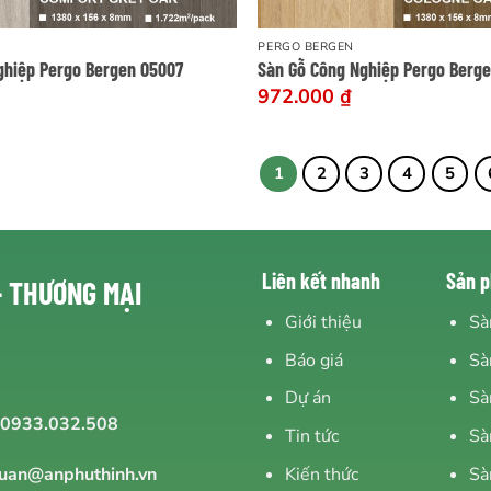
PERGO BERGEN
ghiệp Pergo Bergen 05007
Sàn Gỗ Công Nghiệp Pergo Berg
972.000
₫
1
2
3
4
5
Liên kết nhanh
Sản 
- THƯƠNG MẠI
Giới thiệu
Sà
Báo giá
Sà
Dự án
Sà
0933.032.508
Tin tức
Sà
Kiến thức
Sà
uan@anphuthinh.vn