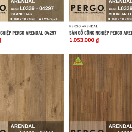
PERGO ARENDAL
NGHIỆP PERGO ARENDAL 04297
SÀN GỖ CÔNG NGHIỆP PERGO AR
₫
1.053.000
₫