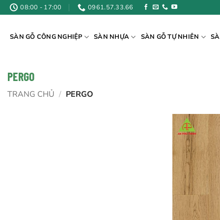
Bỏ
08:00 - 17:00
0961.57.33.66
qua
nội
SÀN GỖ CÔNG NGHIỆP
SÀN NHỰA
SÀN GỖ TỰ NHIÊN
SÀ
dung
PERGO
TRANG CHỦ
/
PERGO