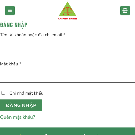
Bỏ
qua
nội
ĐĂNG NHẬP
dung
Bắt
Tên tài khoản hoặc địa chỉ email
*
buộc
Bắt
Mật khẩu
*
buộc
Ghi nhớ mật khẩu
ĐĂNG NHẬP
Quên mật khẩu?